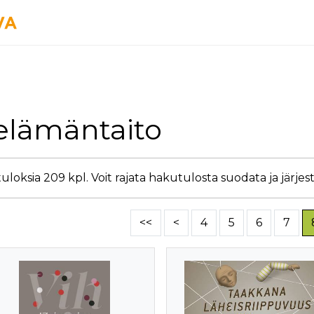
 elämäntaito
loksia 209 kpl. Voit rajata hakutulosta suodata ja järjest
<<
<
4
5
6
7