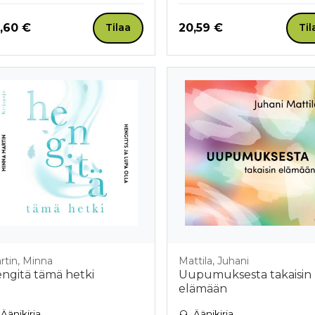
nta nyt
Hinta nyt
,60 €
20,59 €
Tilaa
Til
rtin, Minna
Mattila, Juhani
ngitä tämä hetki
Uupumuksesta takaisin
elämään
Äänikirja
Äänikirja