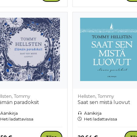
llsten, Tommy
Hellsten, Tommy
ämän paradoksit
Saat sen mistä luovut
Äänikirja
Äänikirja
Heti ladattavissa
Heti ladattavissa