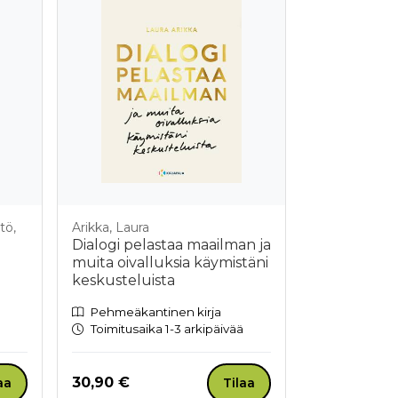
tö,
Arikka, Laura
Dialogi pelastaa maailman ja
muita oivalluksia käymistäni
keskusteluista
Pehmeäkantinen kirja
Toimitusaika 1-3 arkipäivää
Hinta nyt
30,90 €
aa
Tilaa