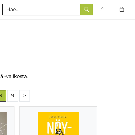
0
tuotet
Hae
ä -valikosta.
8
9
>