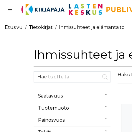
Pääsisältö
Etusivu
Tietokirjat
Ihmissuhteet ja elämäntaito
Ihmissuhteet ja
Hakutu
Saatavuus
Tuotemuoto
Painosvuosi