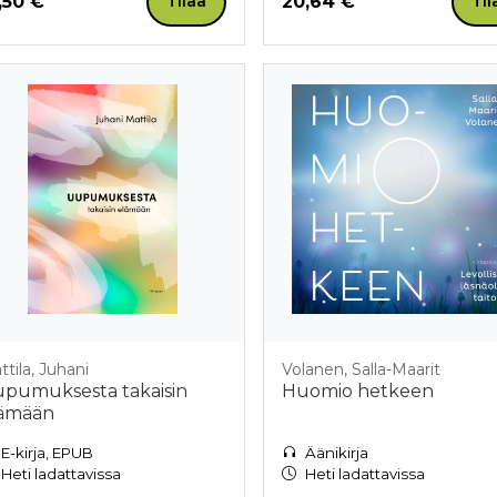
nta nyt
Hinta nyt
,50 €
20,64 €
Tilaa
Til
tila, Juhani
Volanen, Salla-Maarit
pumuksesta takaisin
Huomio hetkeen
ämään
E-kirja, EPUB
Äänikirja
Heti ladattavissa
Heti ladattavissa