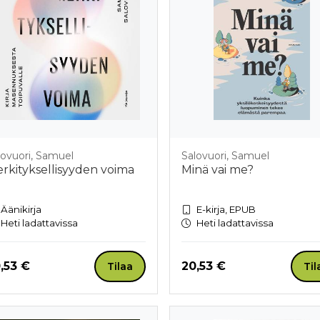
lovuori, Samuel
Salovuori, Samuel
rkityksellisyyden voima
Minä vai me?
Äänikirja
E-kirja, EPUB
Heti ladattavissa
Heti ladattavissa
nta nyt
Hinta nyt
,53 €
20,53 €
Tilaa
Til