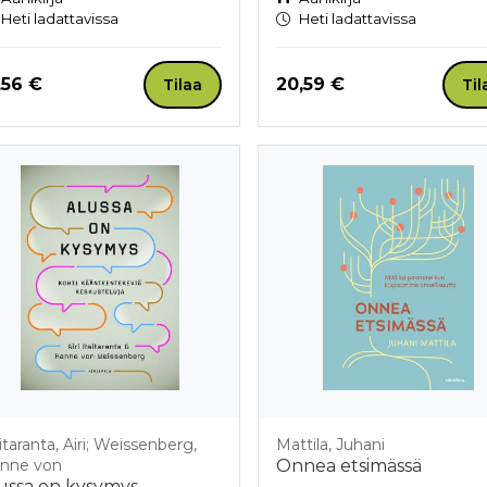
Heti ladattavissa
Heti ladattavissa
nta nyt
Hinta nyt
,56 €
20,59 €
Tilaa
Til
itaranta, Airi; Weissenberg,
Mattila, Juhani
nne von
Onnea etsimässä
ussa on kysymys