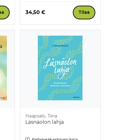
Hinta nyt
34,50 €
aa
Tilaa
Haapsalo, Tiina
Läsnäolon lahja
Pehmeäkantinen kirja