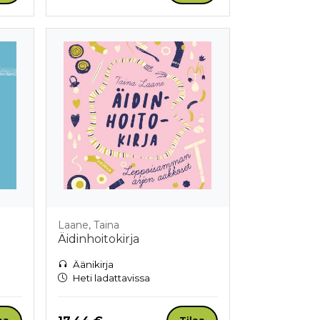
Laane, Taina
Äidinhoitokirja
Äänikirja
Heti ladattavissa