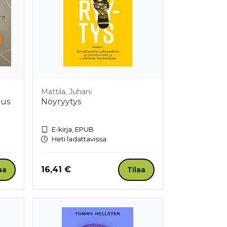
Mattila, Juhani
uus
Nöyryytys
E-kirja, EPUB
Heti ladattavissa
Hinta nyt
16,41 €
aa
Tilaa