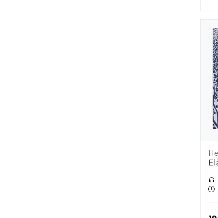
He
El