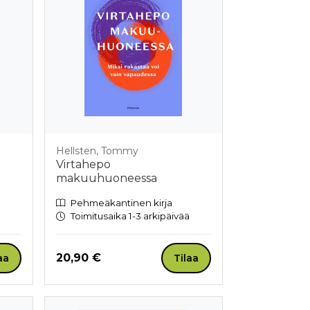
Hellsten, Tommy
Virtahepo
makuuhuoneessa
Pehmeäkantinen kirja
Toimitusaika 1-3 arkipäivää
Hinta nyt
20,90 €
aa
Tilaa