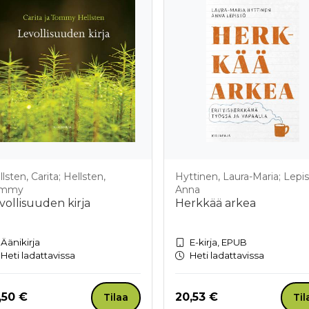
lsten, Carita; Hellsten,
Hyttinen, Laura-Maria; Lepis
ommy
Anna
vollisuuden kirja
Herkkää arkea
Äänikirja
E-kirja, EPUB
Heti ladattavissa
Heti ladattavissa
nta nyt
Hinta nyt
,50 €
20,53 €
Tilaa
Til