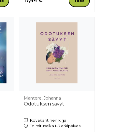
Hinta nyt
17,44 €
aa
Tilaa
Mantere, Johanna
Odotuksen sävyt
Kovakantinen kirja
Toimitusaika 1-3 arkipäivää