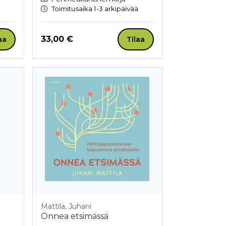
Toimitusaika 1-3 arkipäivää
Hinta nyt
33,00 €
aa
Tilaa
Mattila, Juhani
Onnea etsimässä