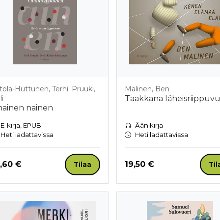
tola-Huttunen, Terhi; Pruuki,
Malinen, Ben
li
Taakkana läheisriippuv
hainen nainen
E-kirja, EPUB
Äänikirja
Heti ladattavissa
Heti ladattavissa
nta nyt
Hinta nyt
,60 €
19,50 €
Tilaa
Til