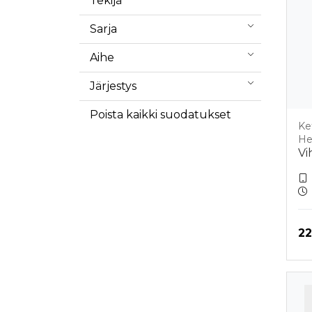
Tekijä
Sarja
Aihe
Järjestys
Poista kaikki suodatukset
Ke
He
Vi
Hi
22