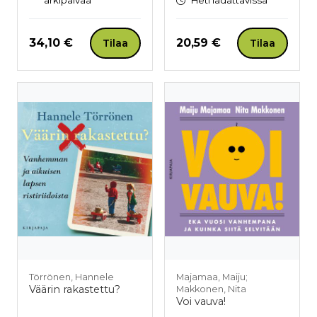
Hinta nyt
Hinta nyt
34,10 €
20,59 €
Tilaa
Tilaa
Törrönen, Hannele
Majamaa, Maiju;
Väärin rakastettu?
Makkonen, Nita
Voi vauva!