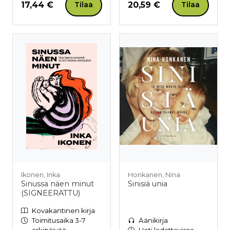
Hinta nyt
Hinta nyt
17,44 €
20,59 €
Tilaa
Tilaa
Ikonen, Inka
Honkanen, Nina
Sinussa näen minut
Sinisiä unia
(SIGNEERATTU)
Kovakantinen kirja
Toimitusaika 3-7
Äänikirja
arkipäivää
Heti ladattavissa