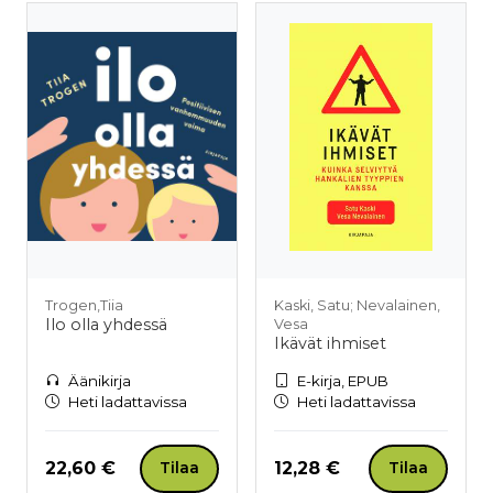
Trogen,Tiia
Kaski, Satu; Nevalainen,
Ilo olla yhdessä
Vesa
Ikävät ihmiset
Äänikirja
E-kirja, EPUB
Heti ladattavissa
Heti ladattavissa
Hinta nyt
Hinta nyt
22,60 €
12,28 €
Tilaa
Tilaa