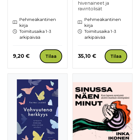
hivenaineet ja
ravintolisät
Pehmeäkantinen
Pehmeäkantinen
kirja
kirja
Toimitusaika 1-3
Toimitusaika 1-3
arkipäivää
arkipäivää
Hinta nyt
Hinta nyt
9,20 €
35,10 €
Tilaa
Tilaa