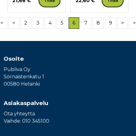
Hinta nyt
Hinta nyt
21,66 €
22,60 €
Tilaa
Tilaa
<<
<
2
3
4
5
6
7
8
9
>
>
Osoite
Publiva Oy
Sörnäistenkatu 1
00580 Helsinki
Asiakaspalvelu
Ota yhteyttä
Vaihde: 010 345100