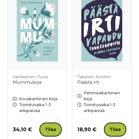
Vainikainen, Tuula
Takanen, Kimmo
Mummukirja
Päästä irti
Pehmeäkantinen
Kovakantinen kirja
kirja
Toimitusaika 1-3
Toimitusaika 1-3
arkipäivää
arkipäivää
Hinta nyt
Hinta nyt
34,10 €
18,90 €
Tilaa
Tilaa