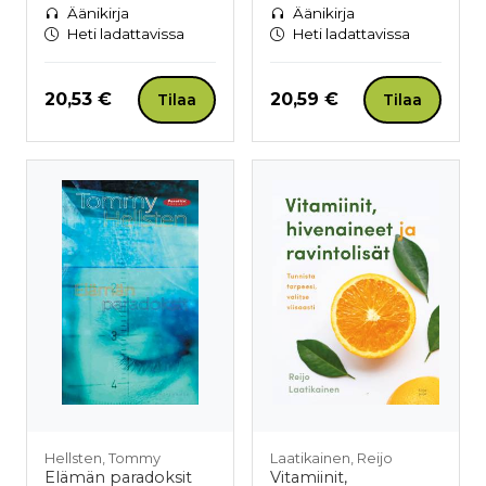
Äänikirja
Äänikirja
Heti ladattavissa
Heti ladattavissa
Hinta nyt
Hinta nyt
20,53 €
20,59 €
Tilaa
Tilaa
Hellsten, Tommy
Laatikainen, Reijo
Elämän paradoksit
Vitamiinit,