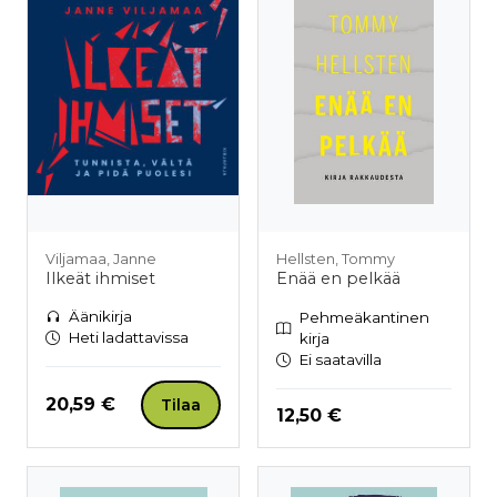
Viljamaa, Janne
Hellsten, Tommy
Ilkeät ihmiset
Enää en pelkää
Äänikirja
Pehmeäkantinen
Heti ladattavissa
kirja
Ei saatavilla
Hinta nyt
20,59 €
Tilaa
Hinta nyt
12,50 €