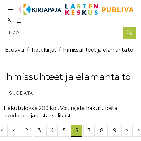
Pääsisältö
0
tuotetta ostoskorissa
Hae
Etusivu
Tietokirjat
Ihmissuhteet ja elämäntaito
Ihmissuhteet ja elämäntaito
SUODATA
Hakutuloksia 209 kpl. Voit rajata hakutulosta
suodata ja järjestä -valikosta.
<<
<
2
3
4
5
6
7
8
9
>
>