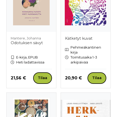
Kätketyt kuvat
Mantere, Johanna
Odotuksen sävyt
Pehmeäkantinen
kirja
E-kirja, EPUB
Toimitusaika 1-3
Heti ladattavissa
arkipäivää
Hinta nyt
Hinta nyt
21,56 €
20,90 €
Tilaa
Tilaa