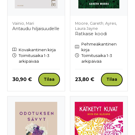
Vainio, Mari
Moore, Gareth; Ayres,
Antaudu hiljaisuudelle
Laura Jayne
Ratkaise koodi
Pehmeäkantinen
Kovakantinen kirja
kirja
Toimitusaika 1-3
Toimitusaika 1-3
arkipäivää
arkipäivää
Hinta nyt
Hinta nyt
30,90 €
23,80 €
Tilaa
Tilaa