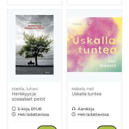
Mattila, Juhani
Mäkelä, Heli
Herkkyys ja
Uskalla tuntea
sosiaaliset pelot
E-kirja, EPUB
Äänikirja
Heti ladattavissa
Heti ladattavissa