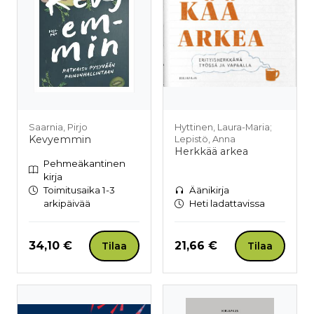
Saarnia, Pirjo
Hyttinen, Laura-Maria;
Kevyemmin
Lepistö, Anna
Herkkää arkea
Pehmeäkantinen
kirja
Toimitusaika 1-3
Äänikirja
arkipäivää
Heti ladattavissa
Hinta nyt
Hinta nyt
34,10 €
21,66 €
Tilaa
Tilaa