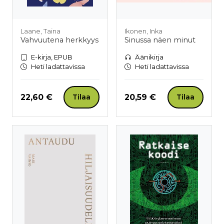
Laane, Taina
Ikonen, Inka
Vahvuutena herkkyys
Sinussa näen minut
E-kirja, EPUB
Äänikirja
Heti ladattavissa
Heti ladattavissa
Hinta nyt
Hinta nyt
22,60 €
20,59 €
Tilaa
Tilaa