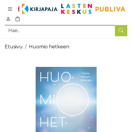
Pääsisältö
0
tuotetta ostoskorissa
Hae
Etusivu
Huomio hetkeen