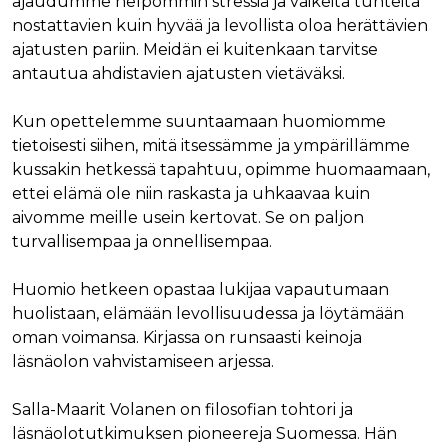
ajaudumme helpommin stressiä ja vaikeita tunteita
nostattavien kuin hyvää ja levollista oloa herättävien
ajatusten pariin. Meidän ei kuitenkaan tarvitse
antautua ahdistavien ajatusten vietäväksi.
Kun opettelemme suuntaamaan huomiomme
tietoisesti siihen, mitä itsessämme ja ympärillämme
kussakin hetkessä tapahtuu, opimme huomaamaan,
ettei elämä ole niin raskasta ja uhkaavaa kuin
aivomme meille usein kertovat. Se on paljon
turvallisempaa ja onnellisempaa.
Huomio hetkeen opastaa lukijaa vapautumaan
huolistaan, elämään levollisuudessa ja löytämään
oman voimansa. Kirjassa on runsaasti keinoja
läsnäolon vahvistamiseen arjessa.
Salla-Maarit Volanen on filosofian tohtori ja
läsnäolotutkimuksen pioneereja Suomessa. Hän