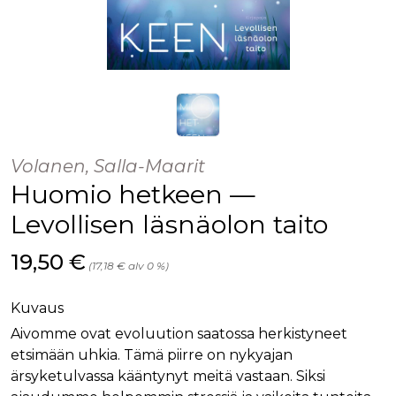
Volanen, Salla-Maarit
Huomio hetkeen —
Levollisen läsnäolon taito
Hinta nyt
19,50 €
(17,18 € alv 0 %)
Kuvaus
Aivomme ovat evoluution saatossa herkistyneet
etsimään uhkia. Tämä piirre on nykyajan
ärsyketulvassa kääntynyt meitä vastaan. Siksi