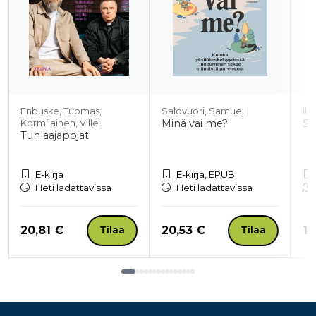
Enbuske, Tuomas;
Salovuori, Samuel
Iko
Minä vai me?
Si
Kormilainen, Ville
Tuhlaajapojat
E-kirja
E-kirja, EPUB
Heti ladattavissa
Heti ladattavissa
Hinta nyt
Hinta nyt
Hi
20,81 €
20,53 €
19
Tilaa
Tilaa
Tuoteluettelon loppu