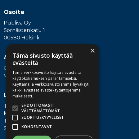
Osoite
Publiva Oy
Sörnäistenkatu 1
00580 Helsinki
×
Tämä sivusto käyttää
Asiakaspalvelu
evästeitä
Ota yhteyttä
Tämä verkkosivusto käyttää evästeitä
Vaihde: 010 345100
käyttökokemuksen parantamiseksi.
Käyttämällä verkkosivustoamme hyväksyt
kaikki evästeet evästekäytäntöjemme
Lisätietoa
mukaisesti.
EHDOTTOMASTI
Toimitusehdot
VÄLTTÄMÄTTÖMÄT
Käyttöohjeet
SUORITUSKYVYLLISET
Tietosuojaseloste
KOHDENTAVAT
Saavutettavuusseloste