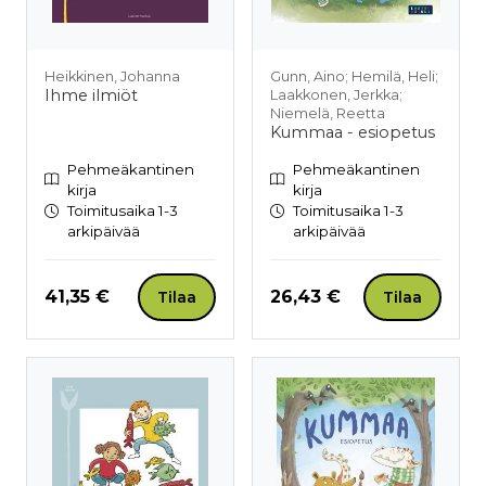
Heikkinen, Johanna
Gunn, Aino; Hemilä, Heli;
Ihme ilmiöt
Laakkonen, Jerkka;
Niemelä, Reetta
Kummaa - esiopetus
Pehmeäkantinen
Pehmeäkantinen
kirja
kirja
Toimitusaika 1-3
Toimitusaika 1-3
arkipäivää
arkipäivää
Hinta nyt
Hinta nyt
41,35 €
26,43 €
Tilaa
Tilaa