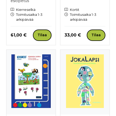
esiopetus
Kierreselkä
Kortit
Toimitusaika 1-3
Toimitusaika 1-3
arkipäivää
arkipäivää
Hinta nyt
Hinta nyt
61,00 €
33,00 €
Tilaa
Tilaa