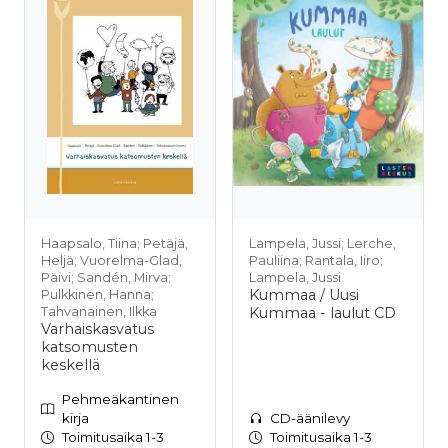
Haapsalo, Tiina; Petäjä,
Lampela, Jussi; Lerche,
Heljä; Vuorelma-Glad,
Pauliina; Rantala, Iiro;
Päivi; Sandén, Mirva;
Lampela, Jussi
Kummaa / Uusi
Pulkkinen, Hanna;
Tahvanainen, Ilkka
Kummaa - laulut CD
Varhaiskasvatus
katsomusten
keskellä
Pehmeäkantinen
kirja
CD-äänilevy
Toimitusaika 1-3
Toimitusaika 1-3