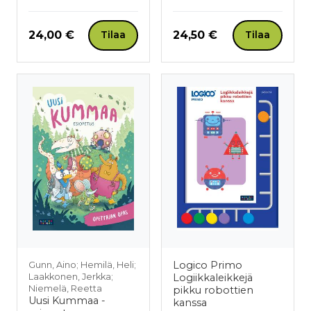
Hinta nyt
Hinta nyt
24,00 €
24,50 €
Tilaa
Tilaa
Logico Primo
Gunn, Aino; Hemilä, Heli;
Laakkonen, Jerkka;
Logiikkaleikkejä
Niemelä, Reetta
pikku robottien
Uusi Kummaa -
kanssa