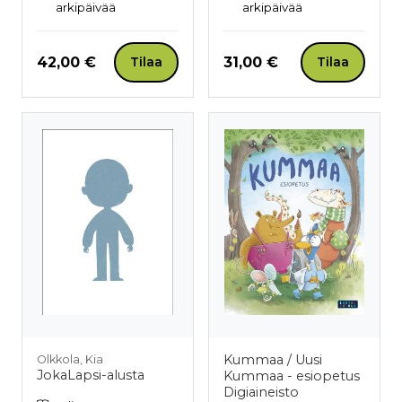
arkipäivää
arkipäivää
Hinta nyt
Hinta nyt
42,00 €
31,00 €
Tilaa
Tilaa
Kummaa / Uusi
Olkkola, Kia
JokaLapsi-alusta
Kummaa - esiopetus
Digiaineisto