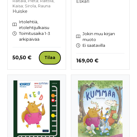
Raitala, Pieta; Raittila,
Eskari
Kaisa; Sirola, Rauna
Huiske
Irtolehtiä,
irtolehtijulkaisu
Toimitusaika 1-3
Jokin muu kirjan
arkipäivää
muoto
Ei saatavilla
Hinta nyt
50,50 €
Tilaa
Hinta nyt
169,00 €