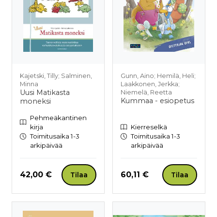
Kajetski, Tilly; Salminen,
Gunn, Aino; Hemilä, Heli;
Minna
Laakkonen, Jerkka;
Uusi Matikasta
Niemelä, Reetta
Kummaa - esiopetus
moneksi
Pehmeäkantinen
kirja
Kierreselkä
Toimitusaika 1-3
Toimitusaika 1-3
arkipäivää
arkipäivää
Hinta nyt
Hinta nyt
42,00 €
60,11 €
Tilaa
Tilaa