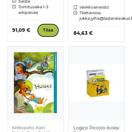
Juliste
Toimitusaika 1-3
Verkkoaineisto
arkipäivää
Tilattavissa:
jukka.jylha@lastenkeskus.f
Hinta nyt
91,09 €
Tilaa
Hinta nyt
84,63 €
Logico Piccolo-boksi:
Kirkkopelto, Katri;