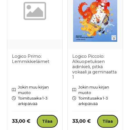
Logico Primo:
Logico Piccolo:
Lemmikkieläimet
Alkuopetuksen
äidinkieli, pitkä
vokaali ja geminaatta
1
Jokin muu kirjan
Jokin muu kirjan
muoto
muoto
Toimitusaika 1-3
Toimitusaika 1-3
arkipäivää
arkipäivää
Hinta nyt
Hinta nyt
33,00 €
33,00 €
Tilaa
Tilaa