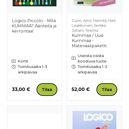
Logico Piccolo - Mitä
Gunn, Aino; Hemilä, Heli;
KUMMAA? Äänteitä ja
Laakkonen, Jerkka;
Juhani, Teemu
kerrontaa!
Kummaa / Uusi
Kummaa -
Materiaalipaketti
Useista osista
Kortit
koostuva tuote
Toimitusaika 1-3
Toimitusaika 1-3
arkipäivää
arkipäivää
Hinta nyt
Hinta nyt
33,00 €
52,00 €
Tilaa
Tilaa