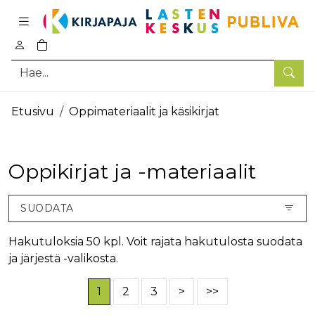
Pääsisältö
0
tuotetta ostoskorissa
Hae
Etusivu
Oppimateriaalit ja käsikirjat
Oppikirjat ja -materiaalit
SUODATA
Hakutuloksia 50 kpl. Voit rajata hakutulosta suodata
ja järjestä -valikosta.
1
2
3
>
>>