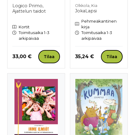
Logico Primo,
Olkkola, Kia
JokaLapsi
Ajattelun taidot
Pehmeäkantinen
Kortit
kirja
Toimitusaika 1-3
Toimitusaika 1-3
arkipäivää
arkipäivää
Hinta nyt
Hinta nyt
33,00 €
35,24 €
Tilaa
Tilaa