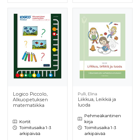
Logico Piccolo,
Pulli, Elina
Liikkua, Leikkiä ja
Alkuopetuksen
luoda
matematiikka
Pehmeäkantinen
Kortit
kirja
Toimitusaika 1-3
Toimitusaika 1-3
arkipäivää
arkipäivää