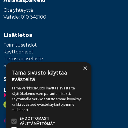
Asiakaspalvelu
Ota yhteyttä
Vaihde: 010 345100
Lisätietoa
Toimitusehdot
Käyttöohjeet
Tietosuojaseloste
Saavutettavuusseloste
×
Tämä sivusto käyttää
Seuraa meitä
evästeitä
Tämä verkkosivusto käyttää evästeitä
käyttökokemuksen parantamiseksi.
Käyttämällä verkkosivustoamme hyväksyt
kaikki evästeet evästekäytäntöjemme
mukaisesti.
EHDOTTOMASTI
VÄLTTÄMÄTTÖMÄT