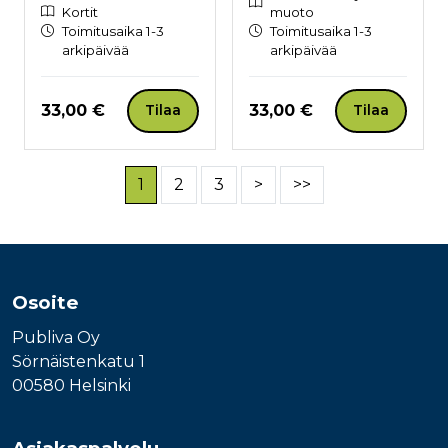
Kortit
muoto
Toimitusaika 1-3
Toimitusaika 1-3
arkipäivää
arkipäivää
Hinta nyt
Hinta nyt
33,00 €
33,00 €
Tilaa
Tilaa
1
2
3
>
>>
Osoite
Publiva Oy
Sörnäistenkatu 1
00580 Helsinki