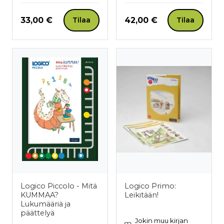
Hinta nyt
Hinta nyt
33,00 €
42,00 €
Tilaa
Tilaa
Logico Piccolo - Mitä
Logico Primo:
KUMMAA?
Leikitään!
Lukumääriä ja
päättelyä
Jokin muu kirjan