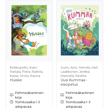
Kirkkopelto, Katri;
Gunn, Aino; Hemilä, Heli;
Raitala, Pieta; Raittila,
Laakkonen, Jerkka;
Kaisa; Sirola, Rauna
Niemelä, Reetta
Huiske
Uusi Kummaa -
esiopetus
Pehmeäkantinen
Pehmeäkantinen
kirja
kirja
Toimitusaika 1-3
Toimitusaika 1-3
arkipäivää
arkipäivää