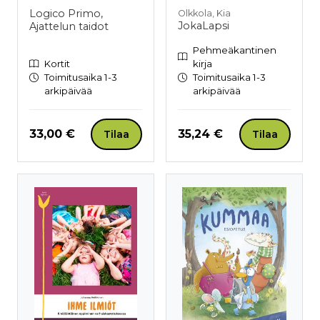
Logico Primo,
Olkkola, Kia
JokaLapsi
Ajattelun taidot
Pehmeäkantinen
Kortit
kirja
Toimitusaika 1-3
Toimitusaika 1-3
arkipäivää
arkipäivää
Hinta nyt
Hinta nyt
33,00 €
35,24 €
Tilaa
Tilaa