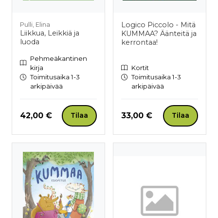
Logico Piccolo - Mitä
Pulli, Elina
Liikkua, Leikkiä ja
KUMMAA? Äänteitä ja
luoda
kerrontaa!
Pehmeäkantinen
kirja
Kortit
Toimitusaika 1-3
Toimitusaika 1-3
arkipäivää
arkipäivää
Hinta nyt
Hinta nyt
42,00 €
33,00 €
Tilaa
Tilaa