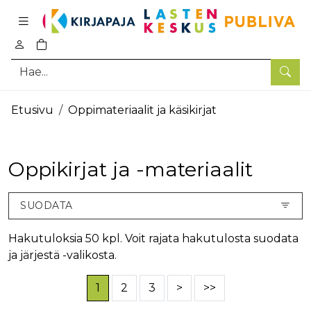
Pääsisältö
0
tuotetta ostoskorissa
Hae
Etusivu
Oppimateriaalit ja käsikirjat
Oppikirjat ja -materiaalit
SUODATA
Hakutuloksia 50 kpl. Voit rajata hakutulosta suodata
ja järjestä -valikosta.
1
2
3
>
>>