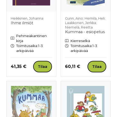
Heikkinen, Johanna
Gunn, Aino; Hemilä, Heli;
Ihme ilmiöt
Laakkonen, Jerkka;
Niemelä, Reetta
Kummaa - esiopetus
Pehmeäkantinen
kirja
Kierreselkä
Toimitusaika 1-3
Toimitusaika 1-3
arkipäivää
arkipäivää
Hinta nyt
Hinta nyt
41,35 €
60,11 €
Tilaa
Tilaa