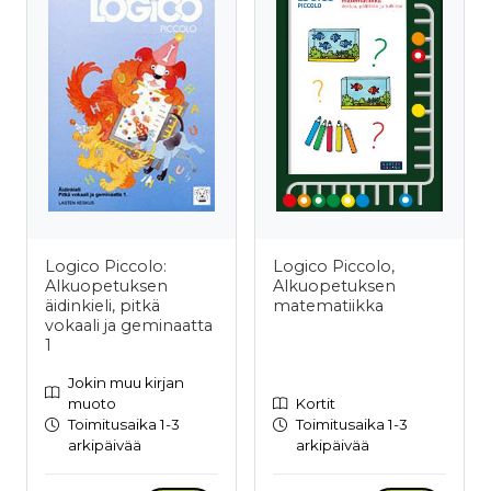
Logico Piccolo:
Logico Piccolo,
Alkuopetuksen
Alkuopetuksen
äidinkieli, pitkä
matematiikka
vokaali ja geminaatta
1
Jokin muu kirjan
muoto
Kortit
Toimitusaika 1-3
Toimitusaika 1-3
arkipäivää
arkipäivää