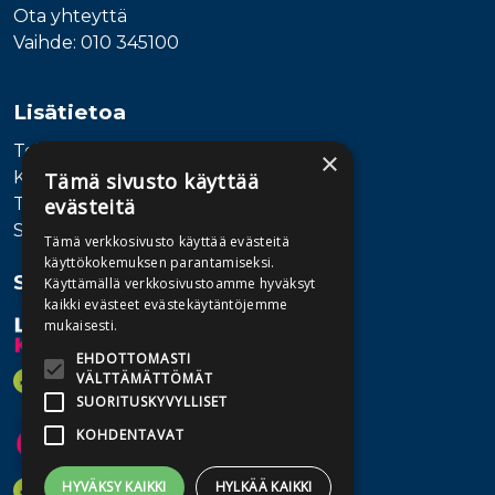
Ota yhteyttä
Vaihde: 010 345100
Lisätietoa
Toimitusehdot
×
Käyttöohjeet
Tämä sivusto käyttää
Tietosuojaseloste
evästeitä
Saavutettavuusseloste
Tämä verkkosivusto käyttää evästeitä
käyttökokemuksen parantamiseksi.
Seuraa meitä
Käyttämällä verkkosivustoamme hyväksyt
kaikki evästeet evästekäytäntöjemme
mukaisesti.
EHDOTTOMASTI
VÄLTTÄMÄTTÖMÄT
SUORITUSKYVYLLISET
KOHDENTAVAT
HYVÄKSY KAIKKI
HYLKÄÄ KAIKKI