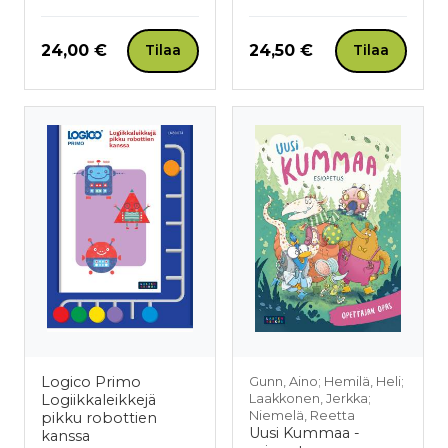
Hinta nyt
Hinta nyt
24,00 €
24,50 €
Tilaa
Tilaa
Logico Primo
Gunn, Aino; Hemilä, Heli;
Logiikkaleikkejä
Laakkonen, Jerkka;
Niemelä, Reetta
pikku robottien
Uusi Kummaa -
kanssa