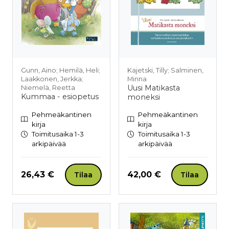
Gunn, Aino; Hemilä, Heli;
Kajetski, Tilly; Salminen,
Laakkonen, Jerkka;
Minna
Uusi Matikasta
Niemelä, Reetta
Kummaa - esiopetus
moneksi
Pehmeäkantinen
Pehmeäkantinen
kirja
kirja
Toimitusaika 1-3
Toimitusaika 1-3
arkipäivää
arkipäivää
Hinta nyt
Hinta nyt
26,43 €
42,00 €
Tilaa
Tilaa