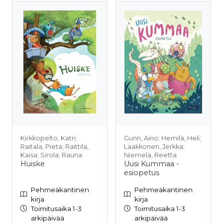
Kirkkopelto, Katri;
Gunn, Aino; Hemilä, Heli;
Raitala, Pieta; Raittila,
Laakkonen, Jerkka;
Kaisa; Sirola, Rauna
Niemelä, Reetta
Huiske
Uusi Kummaa -
esiopetus
Pehmeäkantinen
Pehmeäkantinen
kirja
kirja
Toimitusaika 1-3
Toimitusaika 1-3
arkipäivää
arkipäivää