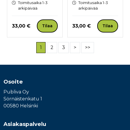
Toimitusaika 1-3
Toimitusaika 1-3
arkipäivää
arkipäivää
Hinta nyt
Hinta nyt
33,00 €
33,00 €
Tilaa
Tilaa
1
2
3
>
>>
Osoite
Publiva Oy
Sörnäistenkatu 1
00580 Helsinki
Asiakaspalvelu