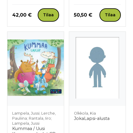
Hinta nyt
Hinta nyt
42,00 €
50,50 €
Tilaa
Tilaa
Lampela, Jussi; Lerche,
Olkkola, Kia
JokaLapsi-alusta
Pauliina; Rantala, Iiro;
Lampela, Jussi
Kummaa / Uusi