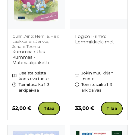
Logico Primo:
Gunn, Aino; Hemilä, Heli;
Laakkonen, Jerkka;
Lemmikkieläimet
Juhani, Teemu
Kummaa / Uusi
Kummaa -
Materiaalipaketti
Useista osista
Jokin muu kirjan
koostuva tuote
muoto
Toimitusaika 1-3
Toimitusaika 1-3
arkipäivää
arkipäivää
Hinta nyt
Hinta nyt
52,00 €
33,00 €
Tilaa
Tilaa