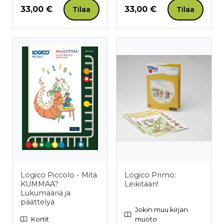
Hinta nyt
Hinta nyt
33,00 €
33,00 €
Tilaa
Tilaa
Logico Piccolo - Mitä
Logico Primo:
KUMMAA?
Leikitään!
Lukumääriä ja
päättelyä
Jokin muu kirjan
Kortit
muoto