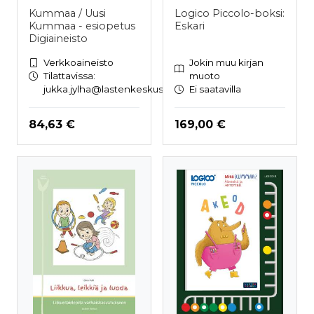
Kummaa / Uusi
Logico Piccolo-boksi:
Kummaa - esiopetus
Eskari
Digiaineisto
Verkkoaineisto
Jokin muu kirjan
Tilattavissa:
muoto
jukka.jylha@lastenkeskus.fi
Ei saatavilla
Hinta nyt
Hinta nyt
84,63 €
169,00 €