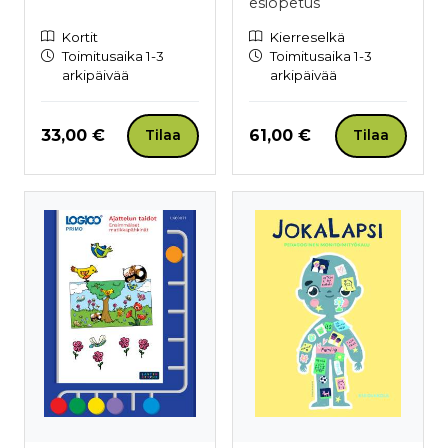
esiopetus
Kortit
Kierreselkä
Toimitusaika 1-3
Toimitusaika 1-3
arkipäivää
arkipäivää
Hinta nyt
Hinta nyt
33,00 €
61,00 €
Tilaa
Tilaa