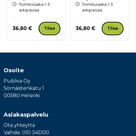
Toimitusaika 1-3
Toimitusaika 1-3
arkipäivää
arkipäivää
Hinta nyt
Hinta nyt
36,80 €
36,80 €
Tilaa
Tilaa
Osoite
Publiva Oy
Sörnäistenkatu 1
00580 Helsinki
Asiakaspalvelu
Ota yhteyttä
Vaihde: 010 345100