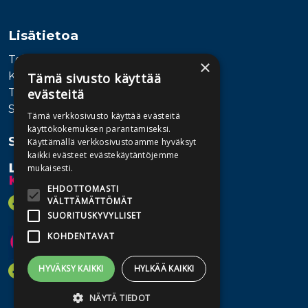
Lisätietoa
Toimitusehdot
×
Käyttöohjeet
Tämä sivusto käyttää
Tietosuojaseloste
evästeitä
Saavutettavuusseloste
Tämä verkkosivusto käyttää evästeitä
käyttökokemuksen parantamiseksi.
Seuraa meitä
Käyttämällä verkkosivustoamme hyväksyt
kaikki evästeet evästekäytäntöjemme
mukaisesti.
EHDOTTOMASTI
VÄLTTÄMÄTTÖMÄT
SUORITUSKYVYLLISET
KOHDENTAVAT
HYVÄKSY KAIKKI
HYLKÄÄ KAIKKI
NÄYTÄ TIEDOT