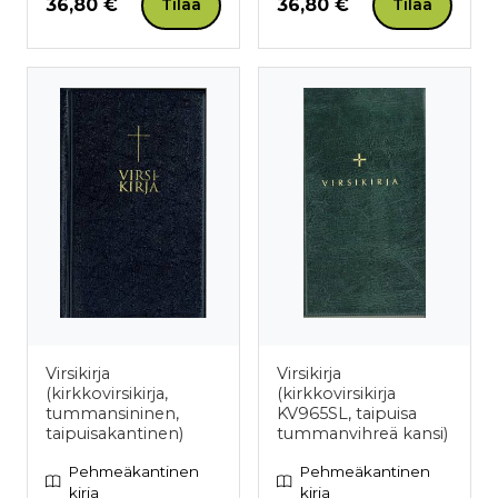
Hinta nyt
Hinta nyt
36,80 €
36,80 €
Tilaa
Tilaa
Virsikirja
Virsikirja
(kirkkovirsikirja,
(kirkkovirsikirja
tummansininen,
KV965SL, taipuisa
taipuisakantinen)
tummanvihreä kansi)
Pehmeäkantinen
Pehmeäkantinen
kirja
kirja