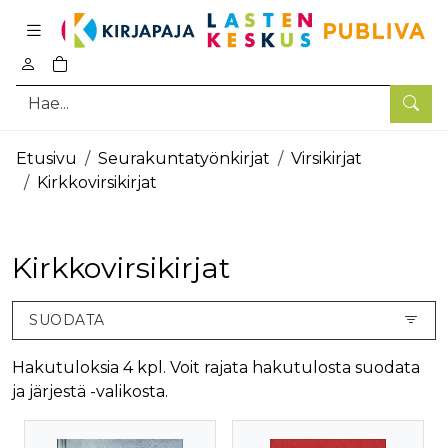
Pääsisältö
0
tuotetta ostoskorissa
Hae
Etusivu
Seurakuntatyönkirjat
Virsikirjat
Kirkkovirsikirjat
Kirkkovirsikirjat
SUODATA
Hakutuloksia 4 kpl. Voit rajata hakutulosta suodata
ja järjestä -valikosta.