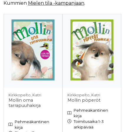
Kummien
Mielen tila -kampanjaan
.
Tuoteluettelon alku
Kirkkopelto, Katri
Kirkkopelto, Katri
Mollin oma
Mollin pöperöt
tarrapuuhakirja
Pehmeäkantinen
kirja
Toimitusaika 1-3
Pehmeäkantinen
arkipäivää
kirja