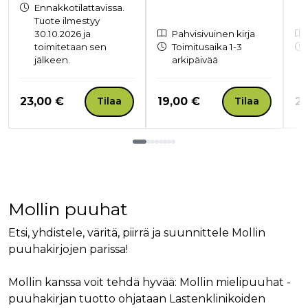
Ennakkotilattavissa.
Tuote ilmestyy
30.10.2026 ja
Pahvisivuinen kirja
toimitetaan sen
Toimitusaika 1-3
jälkeen.
arkipäivää
Hinta nyt
Hinta nyt
Hi
23,00 €
19,00 €
23
Tilaa
Tilaa
Tuoteluettelon loppu
Mollin puuhat
Etsi, yhdistele, väritä, piirrä ja suunnittele Mollin
puuhakirjojen parissa!
Mollin kanssa voit tehdä hyvää: Mollin mielipuuhat -
puuhakirjan tuotto ohjataan Lastenklinikoiden