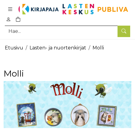
Pääsisältö
0
tuotetta ostoskorissa
Hae
Etusivu
Lasten- ja nuortenkirjat
Molli
Molli