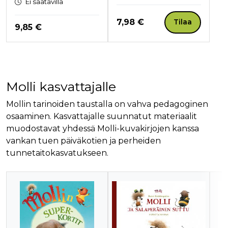
Ei saatavilla
Hinta nyt
7,98 €
Tilaa
Hinta nyt
9,85 €
Tuoteluettelon loppu
Molli kasvattajalle
Mollin tarinoiden taustalla on vahva pedagoginen
osaaminen. Kasvattajalle suunnatut materiaalit
muodostavat yhdessä Molli-kuvakirjojen kanssa
vankan tuen päiväkotien ja perheiden
tunnetaitokasvatukseen.
Tuoteluettelon alku