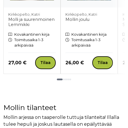
Kirkkopelto, Katri
Kirkkopelto, Katri
Kir
Molli ja suurenmoinen
Mollin joulu
Mo
Lemmikki
Su
Kovakantinen kirja
Kovakantinen kirja
Toimitusaika 1-3
Toimitusaika 1-3
arkipäivää
arkipäivää
Hinta nyt
Hinta nyt
Hi
27,00 €
26,00 €
26
Tilaa
Tilaa
Tuoteluettelon loppu
Mollin tilanteet
Mollin arjessa on taaperolle tuttuja tilanteita! Illalla
tulee hepuli ja joskus lautasella on epäilyttävää