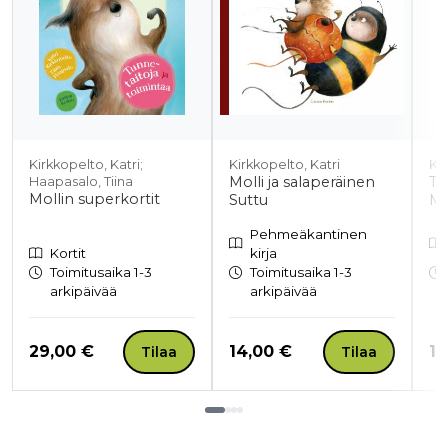
Kirkkopelto, Katri;
Kirkkopelto, Katri
Kir
Molli ja salaperäinen
Tu
Haapasalo, Tiina
Mollin superkortit
Suttu
Mo
Pehmeäkantinen
Kortit
kirja
Toimitusaika 1-3
Toimitusaika 1-3
arkipäivää
arkipäivää
Hinta nyt
Hinta nyt
Hi
29,00 €
14,00 €
14
Tilaa
Tilaa
Tuoteluettelon loppu