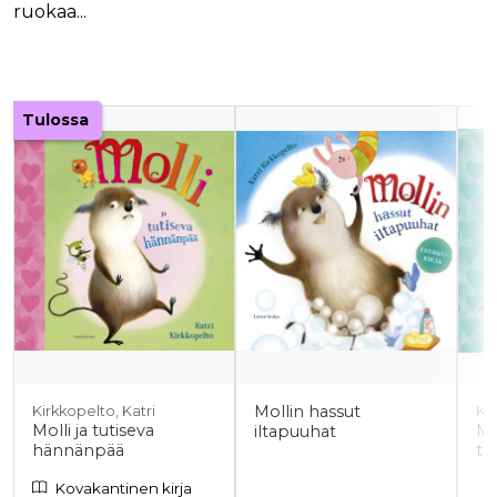
ruokaa...
Tuoteluettelon alku
Tulossa
Mollin hassut
Kirkkopelto, Katri
Kir
Molli ja tutiseva
Mo
iltapuuhat
hännänpää
tu
Kovakantinen kirja