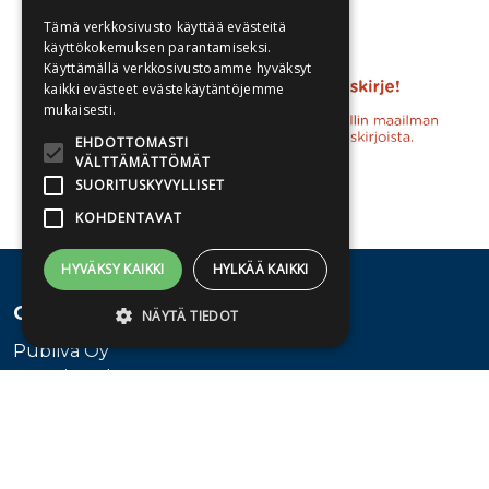
Tämä verkkosivusto käyttää evästeitä
käyttökokemuksen parantamiseksi.
Käyttämällä verkkosivustoamme hyväksyt
kaikki evästeet evästekäytäntöjemme
mukaisesti.
EHDOTTOMASTI
VÄLTTÄMÄTTÖMÄT
SUORITUSKYVYLLISET
KOHDENTAVAT
HYVÄKSY KAIKKI
HYLKÄÄ KAIKKI
Osoite
NÄYTÄ TIEDOT
Publiva Oy
Sörnäistenkatu 1
Ehdottomasti välttämättömät
00580 Helsinki
Suorituskyvylliset
Kohdentavat
Ehdottomasti välttämättömät evästeet
Asiakaspalvelu
mahdollistavat verkkosivuston