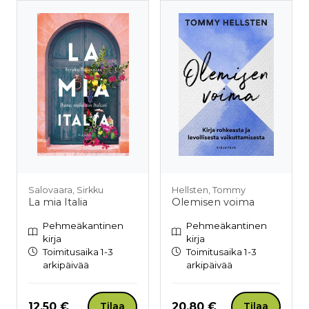
Salovaara, Sirkku
Hellsten, Tommy
La mia Italia
Olemisen voima
Pehmeäkantinen
Pehmeäkantinen
kirja
kirja
Toimitusaika 1-3
Toimitusaika 1-3
arkipäivää
arkipäivää
Hinta nyt
Hinta nyt
12,50 €
20,80 €
Tilaa
Tilaa