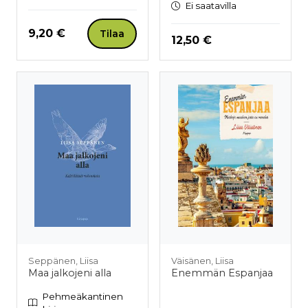
Ei saatavilla
Hinta nyt
9,20 €
Tilaa
Hinta nyt
12,50 €
Seppänen, Liisa
Väisänen, Liisa
Maa jalkojeni alla
Enemmän Espanjaa
Pehmeäkantinen