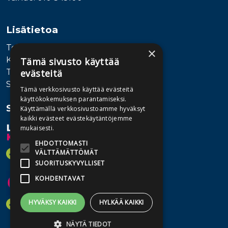
Lisätietoa
Toimitusehdot
×
Käyttöohjeet
Tämä sivusto käyttää
evästeitä
Tietosuojaseloste
Saavutettavuusseloste
Tämä verkkosivusto käyttää evästeitä
käyttökokemuksen parantamiseksi.
Seuraa meitä
Käyttämällä verkkosivustoamme hyväksyt
kaikki evästeet evästekäytäntöjemme
mukaisesti.
EHDOTTOMASTI
VÄLTTÄMÄTTÖMÄT
SUORITUSKYVYLLISET
KOHDENTAVAT
HYVÄKSY KAIKKI
HYLKÄÄ KAIKKI
NÄYTÄ TIEDOT