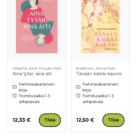
Hiilamo, Kirsi; Pruuki, Heli
Kaskinen, Anna-Mari
Aina tytär, aina äiti
Tänään kaikki kaunis
Pehmeäkantinen
Pehmeäkantinen
kirja
kirja
Toimitusaika 1-3
Toimitusaika 1-3
arkipäivää
arkipäivää
Hinta nyt
Hinta nyt
12,33 €
12,50 €
Tilaa
Tilaa