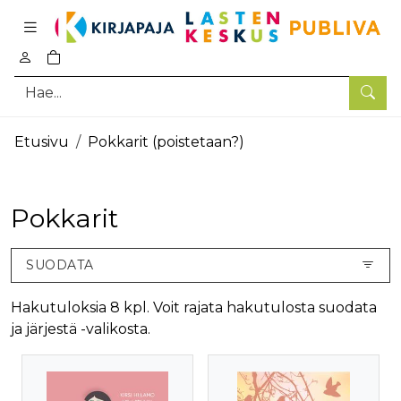
Pääsisältö
0
tuotetta ostoskorissa
Hae
Etusivu
Pokkarit (poistetaan?)
Pokkarit
SUODATA
Hakutuloksia 8 kpl. Voit rajata hakutulosta suodata
ja järjestä -valikosta.