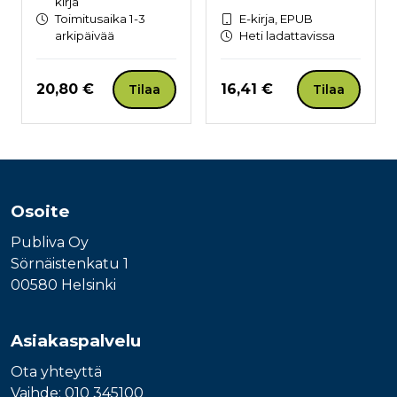
kirja
Toimitusaika 1-3
E-kirja, EPUB
arkipäivää
Heti ladattavissa
Hinta nyt
Hinta nyt
20,80 €
16,41 €
Tilaa
Tilaa
Osoite
Publiva Oy
Sörnäistenkatu 1
00580 Helsinki
Asiakaspalvelu
Ota yhteyttä
Vaihde: 010 345100