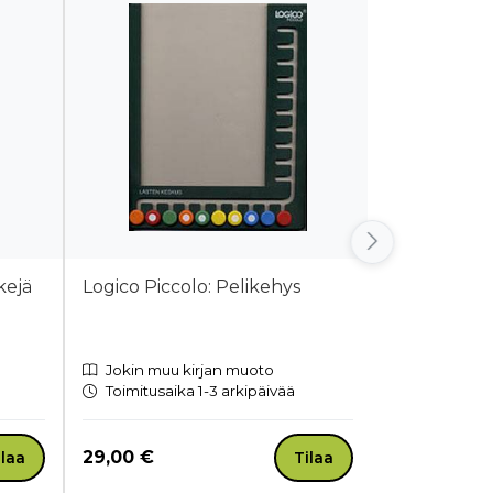
kejä
Logico Piccolo: Pelikehys
Logico Pri
Jokin muu kirjan muoto
Kortit
Toimitusaika 1-3 arkipäivää
Toimitusaik
Hinta nyt
Hinta nyt
29,00 €
33,00 €
ilaa
Tilaa