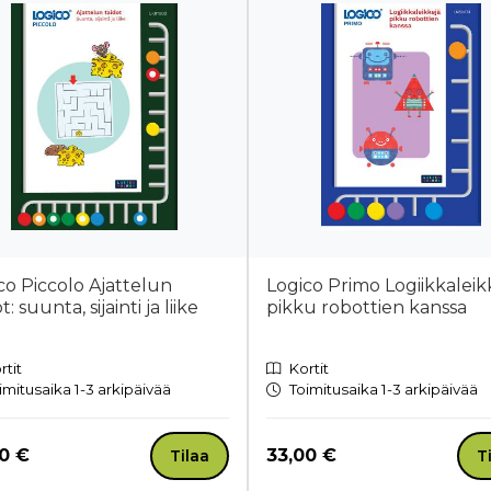
co Piccolo Ajattelun
Logico Primo Logiikkaleik
t: suunta, sijainti ja liike
pikku robottien kanssa
rtit
Kortit
imitusaika 1-3 arkipäivää
Toimitusaika 1-3 arkipäivää
a nyt
Hinta nyt
0 €
33,00 €
Tilaa
T