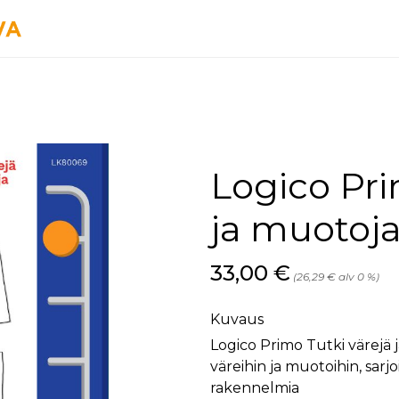
Logico Prim
ja muotoj
Hinta nyt
33,00 €
(26,29 € alv 0 %)
Kuvaus
Logico Primo Tutki värejä 
väreihin ja muotoihin, sar
rakennelmia