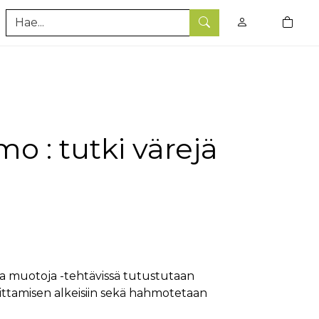
0
tuotet
Hae
o : tutki värejä
a
ja muotoja -tehtävissä tutustutaan
joittamisen alkeisiin sekä hahmotetaan