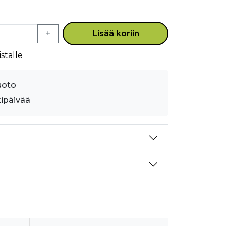
Lisää koriin
stalle
uoto
kipäivää