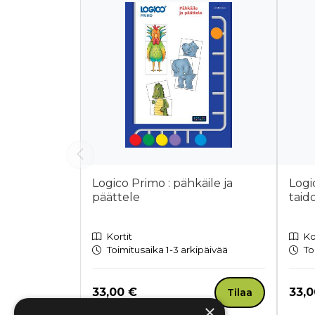
Logico Primo : pähkäile ja
Logi
päättele
taido
Kortit
Ko
Toimitusaika 1-3 arkipäivää
To
Hinta nyt
Hint
33,00 €
33,0
Tilaa
×