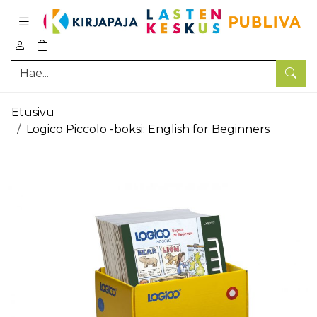
Pääsisältö
0
tuotetta ostoskorissa
Hae
Etusivu
Logico Piccolo -boksi: English for Beginners