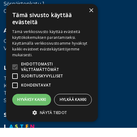
Sörnäistenkatu 1
×
00580 Helsinki
Tämä sivusto käyttää
evästeitä
Asiakaspalvelu
Tämä verkkosivusto käyttää evästeitä
käyttökokemuksen parantamiseksi.
Ota yhteyttä
Käyttämällä verkkosivustoamme hyväksyt
Vaihde: 010 345100
kaikki evästeet evästekäytäntöjemme
mukaisesti.
EHDOTTOMASTI
Lisätietoa
VÄLTTÄMÄTTÖMÄT
SUORITUSKYVYLLISET
Toimitusehdot
KOHDENTAVAT
Käyttöohjeet
Tietosuojaseloste
HYVÄKSY KAIKKI
HYLKÄÄ KAIKKI
Saavutettavuusseloste
NÄYTÄ TIEDOT
Seuraa meitä
Ehdottomasti välttämättömät