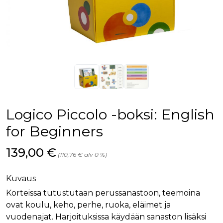
Logico Piccolo -boksi: English
for Beginners
Hinta nyt
139,00 €
(110,76 € alv 0 %)
Kuvaus
Korteissa tutustutaan perussanastoon, teemoina
ovat koulu, keho, perhe, ruoka, eläimet ja
vuodenajat. Harjoituksissa käydään sanaston lisäksi