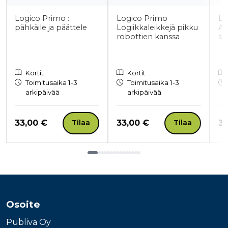
Logico Primo :
Logico Primo
Lo
pähkäile ja päättele
Logiikkaleikkejä pikku
Aj
robottien kanssa
suu
Kortit
Kortit
Toimitusaika 1-3
Toimitusaika 1-3
arkipäivää
arkipäivää
Hinta nyt
Hinta nyt
Hi
33,00 €
33,00 €
33
Tilaa
Tilaa
Tuoteluettelon loppu
Osoite
Publiva Oy