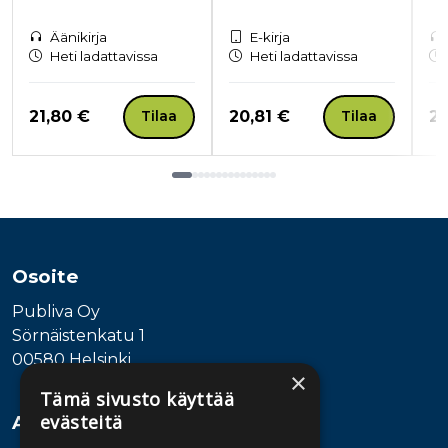
Äänikirja
E-kirja
Heti ladattavissa
Heti ladattavissa
Hinta nyt
Hinta nyt
Hi
21,80 €
20,81 €
21
Tilaa
Tilaa
Tuoteluettelon loppu
Osoite
Publiva Oy
Sörnäistenkatu 1
00580 Helsinki
×
Tämä sivusto käyttää
evästeitä
Asiakaspalvelu