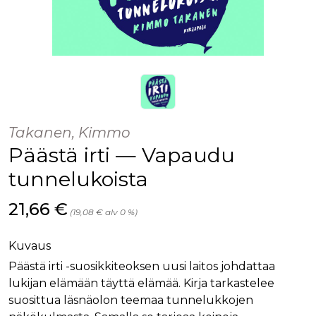
Takanen, Kimmo
Päästä irti — Vapaudu
tunnelukoista
Hinta nyt
21,66 €
(19,08 € alv 0 %)
Kuvaus
Päästä irti -suosikkiteoksen uusi laitos johdattaa
lukijan elämään täyttä elämää. Kirja tarkastelee
suosittua läsnäolon teemaa tunnelukkojen