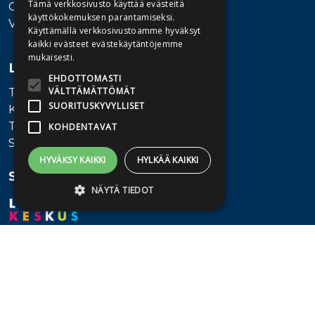
Tämä verkkosivusto käyttää evästeitä
Ota yhteyttä
käyttökokemuksen parantamiseksi.
Vaihde: 010 345100
Käyttämällä verkkosivustoamme hyväksyt
kaikki evästeet evästekäytäntöjemme
mukaisesti.
Lisätietoa
EHDOTTOMASTI
VÄLTTÄMÄTTÖMÄT
Toimitusehdot
SUORITUSKYVYLLISET
Käyttöohjeet
Tietosuojaseloste
KOHDENTAVAT
Saavutettavuusseloste
HYVÄKSY KAIKKI
HYLKÄÄ KAIKKI
Seuraa meitä
NÄYTÄ TIEDOT
Ehdottomasti välttämättömät
Suorituskyvylliset
Kohdentavat
Ehdottomasti välttämättömät evästeet
mahdollistavat verkkosivuston
perustoiminnot, kuten käyttäjän