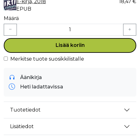
E-kirja, 2018
18,47 €
EPUB
Määrä
Lisää koriin
Merkitse tuote suosikkilistalle
Äänikirja
Heti ladattavissa
Tuotetiedot
Lisätiedot