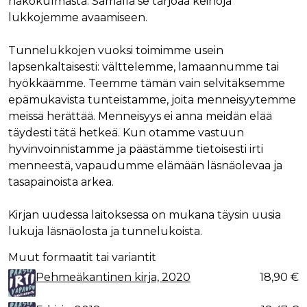
näkökulmasta. Samalla se tarjoaa keinoja
lukkojemme avaamiseen.
Tunnelukkojen vuoksi toimimme usein
lapsenkaltaisesti: välttelemme, lamaannumme tai
hyökkäämme. Teemme tämän vain selvitäksemme
epämukavista tunteistamme, joita menneisyytemme
meissä herättää. Menneisyys ei anna meidän elää
täydesti tätä hetkeä. Kun otamme vastuun
hyvinvoinnistamme ja päästämme tietoisesti irti
menneestä, vapaudumme elämään läsnäolevaa ja
tasapainoista arkea.
Kirjan uudessa laitoksessa on mukana täysin uusia
lukuja läsnäolosta ja tunnelukoista.
Muut formaatit tai variantit
Pehmeäkantinen kirja, 2020
18,90 €