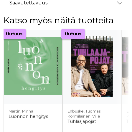
Saavutettavuus
Katso myös näitä tuotteita
Tuoteluettelon alku
Uutuus
Uutuus
Martin, Minna
Enbuske, Tuomas;
En
Luonnon hengitys
Kormilainen, Ville
Kor
Tuhlaajapojat
Tu