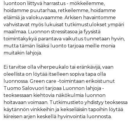
luontoon liittyvä harrastus - mökkeilemme,
hoidamme puutarhaa, retkeilemme, hoidamme
eläimiä ja valokuvaamme. Arkisen havaintomme
vahvistavat myös lukuisat tutkimustulokset ympäri
maailmaa. Luonnon stressitasoa ja fyysistä
toimintakykyä parantava vaikutus tunnetaan hyvin,
mutta tämän lisäksi luonto tarjoaa meille monia
muitakin lahjoja.
Ei tarvitse olla viherpeukalo tai eränkävijä, vaan
oleellista on löytää itselleen sopiva tapa olla
luonnossa. Green care -toimintaan erikoistunut
Tuomo Salovuori tarjoaa Luonnon lahjoja -
teoksessaan kiehtovia näkökulmia luonnon
hoitavaan voimaan. Tutkimustieto yhdistyy teoksessa
käytännön vinkkeihin ja kekseliäisiin tapoihin löytää
kiireisen arjen keskellä hyvinvointia luonnosta.