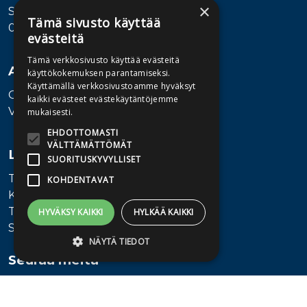
×
Sörnäistenkatu 1
Tämä sivusto käyttää
00580 Helsinki
evästeitä
Tämä verkkosivusto käyttää evästeitä
Asiakaspalvelu
käyttökokemuksen parantamiseksi.
Käyttämällä verkkosivustoamme hyväksyt
Ota yhteyttä
kaikki evästeet evästekäytäntöjemme
Vaihde: 010 345100
mukaisesti.
EHDOTTOMASTI
VÄLTTÄMÄTTÖMÄT
Lisätietoa
SUORITUSKYVYLLISET
Toimitusehdot
KOHDENTAVAT
Käyttöohjeet
Tietosuojaseloste
HYVÄKSY KAIKKI
HYLKÄÄ KAIKKI
Saavutettavuusseloste
NÄYTÄ TIEDOT
Seuraa meitä
Ehdottomasti välttämättömät