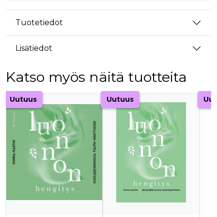
Tuotetiedot
Lisätiedot
Katso myös näitä tuotteita
Tuoteluettelon alku
Uutuus
Uutuus
Uut