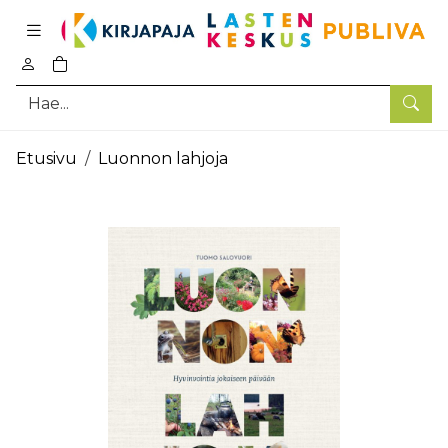
Pääsisältö
0
tuotetta ostoskorissa
Hae
Etusivu
Luonnon lahjoja