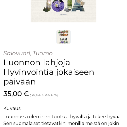
Salovuori, Tuomo
Luonnon lahjoja —
Hyvinvointia jokaiseen
päivään
Hinta nyt
35,00 €
(30,84 € alv 0 %)
Kuvaus
Luonnossa oleminen tuntuu hyvältä ja tekee hyvää.
Sen suomalaiset tietävätkin: monilla meistä on jokin