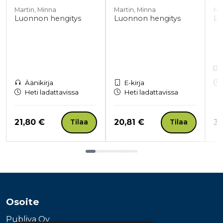
Martin, Minna
Martin, Minna
Ma
Luonnon hengitys
Luonnon hengitys
Lu
Äänikirja
E-kirja
Heti ladattavissa
Heti ladattavissa
Hinta nyt
Hinta nyt
Hi
21,80 €
20,81 €
33
Tilaa
Tilaa
Tuoteluettelon loppu
Osoite
Publiva Oy