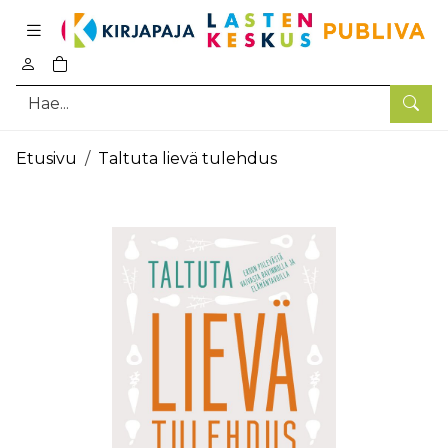
Pääsisältö
0
tuotetta ostoskorissa
Hae
Etusivu
Taltuta lievä tulehdus