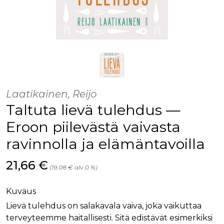
Laatikainen, Reijo
Taltuta lievä tulehdus —
Eroon piilevästä vaivasta
ravinnolla ja elämäntavoilla
Hinta nyt
21,66 €
(19,08 € alv 0 %)
Kuvaus
Lievä tulehdus on salakavala vaiva, joka vaikuttaa
terveyteemme haitallisesti. Sitä edistävät esimerkiksi