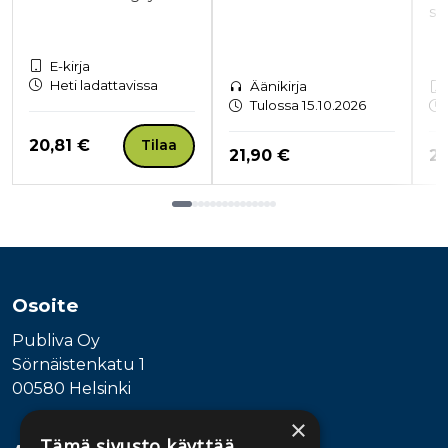
se
E-kirja
Heti ladattavissa
Äänikirja
Tulossa 15.10.2026
Hinta nyt
20,81 €
Tilaa
Hinta nyt
Hi
21,90 €
20
Tuoteluettelon loppu
Osoite
Publiva Oy
Sörnäistenkatu 1
00580 Helsinki
×
Tämä sivusto käyttää