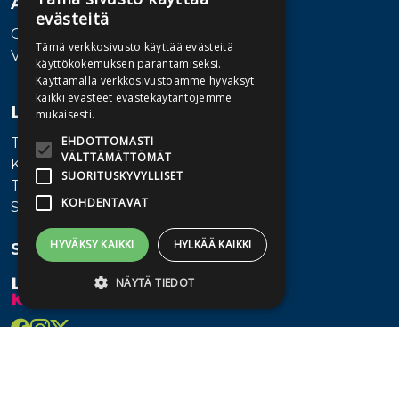
Asiakaspalvelu
evästeitä
Ota yhteyttä
Tämä verkkosivusto käyttää evästeitä
Vaihde: 010 345100
käyttökokemuksen parantamiseksi.
Käyttämällä verkkosivustoamme hyväksyt
kaikki evästeet evästekäytäntöjemme
Lisätietoa
mukaisesti.
EHDOTTOMASTI
Toimitusehdot
VÄLTTÄMÄTTÖMÄT
Käyttöohjeet
SUORITUSKYVYLLISET
Tietosuojaseloste
KOHDENTAVAT
Saavutettavuusseloste
HYVÄKSY KAIKKI
HYLKÄÄ KAIKKI
Seuraa meitä
NÄYTÄ TIEDOT
Ehdottomasti välttämättömät
Suorituskyvylliset
Kohdentavat