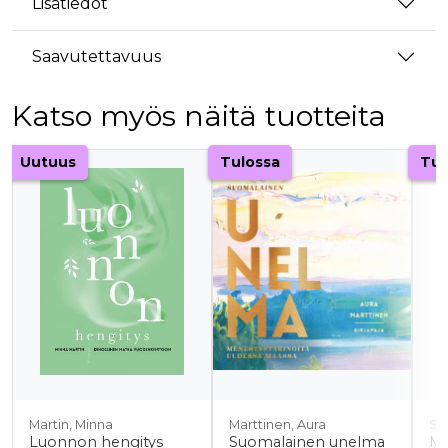
Lisätiedot
Saavutettavuus
Katso myös näitä tuotteita
Tuoteluettelon alku
Uutuus
Tulossa
Tul
Martin, Minna
Marttinen, Aura
Saa
Luonnon hengitys
Suomalainen unelma
Mi