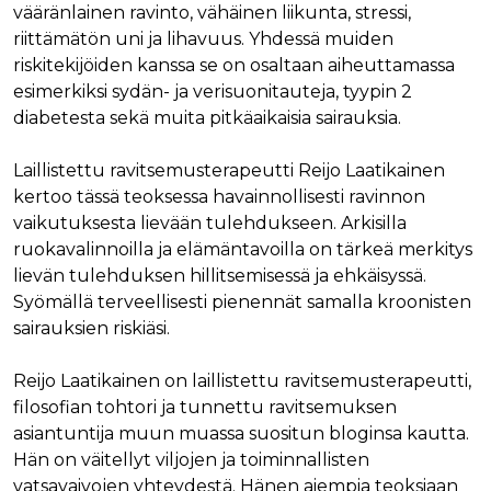
vääränlainen ravinto, vähäinen liikunta, stressi,
riittämätön uni ja lihavuus. Yhdessä muiden
riskitekijöiden kanssa se on osaltaan aiheuttamassa
esimerkiksi sydän- ja verisuonitauteja, tyypin 2
diabetesta sekä muita pitkäaikaisia sairauksia.
Laillistettu ravitsemusterapeutti Reijo Laatikainen
kertoo tässä teoksessa havainnollisesti ravinnon
vaikutuksesta lievään tulehdukseen. Arkisilla
ruokavalinnoilla ja elämäntavoilla on tärkeä merkitys
lievän tulehduksen hillitsemisessä ja ehkäisyssä.
Syömällä terveellisesti pienennät samalla kroonisten
sairauksien riskiäsi.
Reijo Laatikainen on laillistettu ravitsemusterapeutti,
filosofian tohtori ja tunnettu ravitsemuksen
asiantuntija muun muassa suositun bloginsa kautta.
Hän on väitellyt viljojen ja toiminnallisten
vatsavaivojen yhteydestä. Hänen aiempia teoksiaan