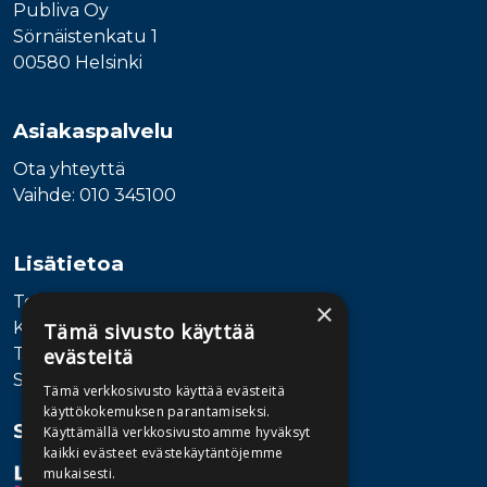
Publiva Oy
Sörnäistenkatu 1
00580 Helsinki
Asiakaspalvelu
Ota yhteyttä
Vaihde: 010 345100
Lisätietoa
Toimitusehdot
×
Käyttöohjeet
Tämä sivusto käyttää
evästeitä
Tietosuojaseloste
Saavutettavuusseloste
Tämä verkkosivusto käyttää evästeitä
käyttökokemuksen parantamiseksi.
Seuraa meitä
Käyttämällä verkkosivustoamme hyväksyt
kaikki evästeet evästekäytäntöjemme
mukaisesti.