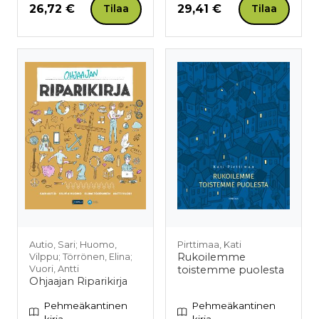
Hinta nyt
Hinta nyt
26,72 €
29,41 €
Tilaa
Tilaa
Autio, Sari; Huomo,
Pirttimaa, Kati
Rukoilemme
Vilppu; Törrönen, Elina;
Vuori, Antti
toistemme puolesta
Ohjaajan Riparikirja
Pehmeäkantinen
Pehmeäkantinen
kirja
kirja