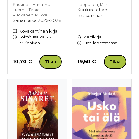
Kaskinen, Anna-Mari;
Leppänen, Mari
Kuulun tähän
Luoma, Tapio;
Ruokanen, Miikka
maisemaan
Sanan aika 2025-2026
Kovakantinen kirja
Toimitusaika 1-3
Äänikirja
arkipäivää
Heti ladattavissa
Hinta nyt
Hinta nyt
10,70 €
19,50 €
Tilaa
Tilaa