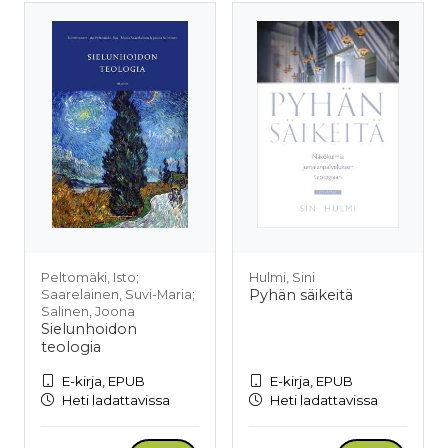
Peltomäki, Isto;
Hulmi, Sini
Pyhän säikeitä
Saarelainen, Suvi-Maria;
Salinen, Joona
Sielunhoidon
teologia
E-kirja, EPUB
E-kirja, EPUB
Heti ladattavissa
Heti ladattavissa