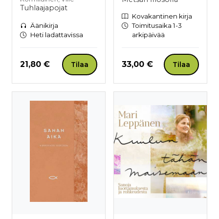
Tuhlaajapojat
Kovakantinen kirja
Äänikirja
Toimitusaika 1-3
Heti ladattavissa
arkipäivää
Hinta nyt
Hinta nyt
21,80 €
33,00 €
Tilaa
Tilaa