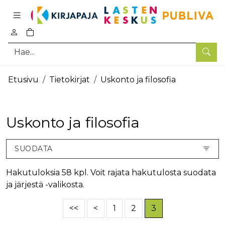
Pääsisältö
0
tuotetta ostoskorissa
Hae
Etusivu
Tietokirjat
Uskonto ja filosofia
Uskonto ja filosofia
SUODATA
Hakutuloksia 58 kpl. Voit rajata hakutulosta suodata
ja järjestä -valikosta.
<<
<
1
2
3