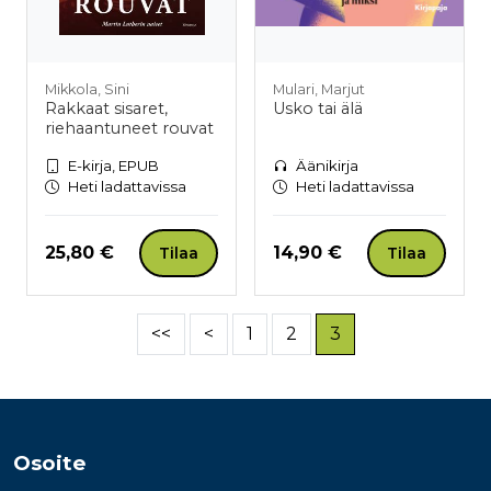
Mikkola, Sini
Mulari, Marjut
Rakkaat sisaret,
Usko tai älä
riehaantuneet rouvat
E-kirja, EPUB
Äänikirja
Heti ladattavissa
Heti ladattavissa
Hinta nyt
Hinta nyt
25,80 €
14,90 €
Tilaa
Tilaa
<<
<
1
2
3
Osoite