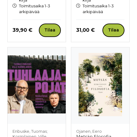
Toimitusaika 1-3
Toimitusaika 1-3
arkipäivää
arkipäivää
Hinta nyt
Hinta nyt
39,90 €
31,00 €
Tilaa
Tilaa
Enbuske, Tuomas;
Ojanen, Eero
Metsän filosofia
Kormilainen, Ville