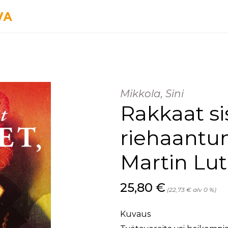
Mikkola, Sini
Rakkaat si
riehaantu
Martin Lut
Hinta nyt
25,80 €
(22,73 € alv 0 %)
Kuvaus