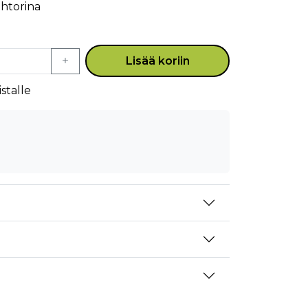
ehtorina
Lisää koriin
stalle