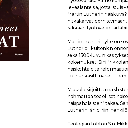
Työtovereita vai heikompia a
leveälanteisia, jotta istuisi
Martin Lutherin naiskuva? 
niskakarvat pörhistymään, 
rakkaan työtoverin tai läh
Martin Lutherin ylle on sovit
Luther oli kuitenkin ennen
sekä 1500-luvun käsitykset
kokemukset. Sini Mikkolan 
naiskohtaloita reformaation 
Luther käsitti naisen olemuk
Mikkola kirjoittaa naishistor
hahmottaa todelliset nais
naispaholaisten” takaa. S
Lutherin lähipiiriin, henki
Teologian tohtori Sini Mik