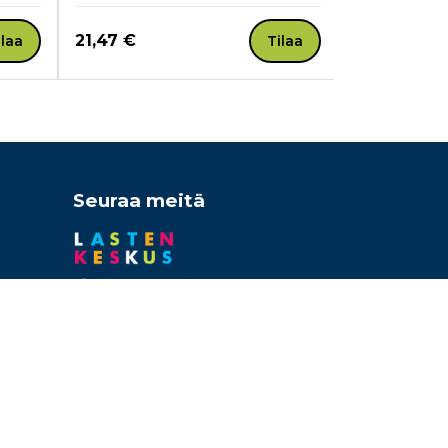
Hinta nyt
Hinta nyt
21,47 €
33,00 €
ilaa
Tilaa
Seuraa meitä