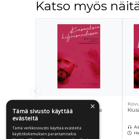
Katso myös näitä
Tuoteluettelon alku
×
Koivumäki, Juhani
Koivu
Kiusauksia hiljaisuudessa
Kius
Tämä sivusto käyttää
evästeitä
E-kirja
Ää
Tämä verkkosivusto käyttää evästeitä
Heti ladattavissa
He
käyttökokemuksen parantamiseksi.