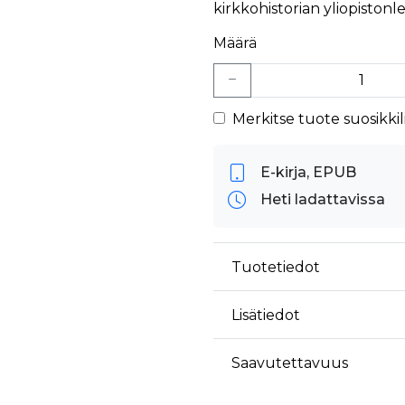
kirkkohistorian yliopistonl
Määrä
Merkitse tuote suosikkili
E-kirja, EPUB
Heti ladattavissa
Tuotetiedot
Lisätiedot
Saavutettavuus