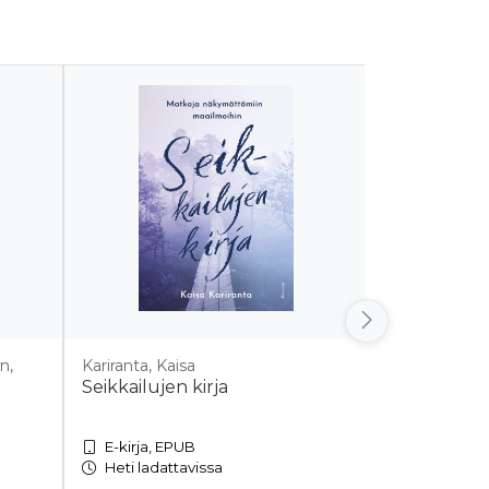
n,
Kariranta, Kaisa
Koivumäki, J
Seikkailujen kirja
Kiusauksia 
E-kirja, EPUB
Pehmeäkan
Heti ladattavissa
Toimitusaik