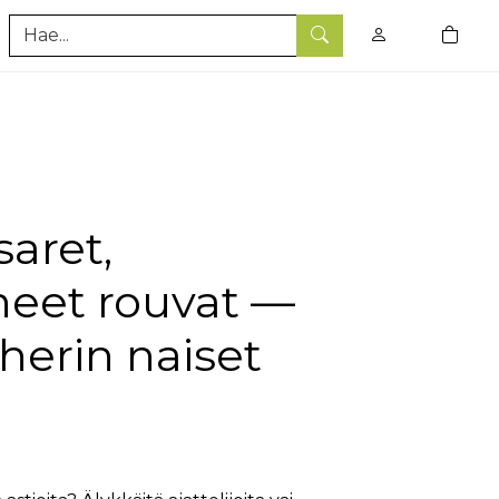
0
tuotet
Hae
saret,
neet rouvat —
herin naiset