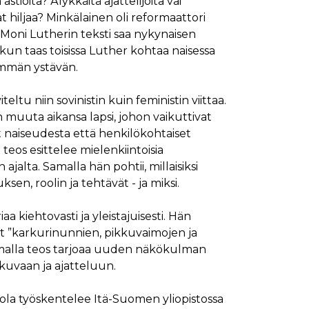
stioita? Älykkäitä ajattelijoita vai
vat hiljaa? Minkälainen oli reformaattori
Moni Lutherin teksti saa nykynaisen
kun taas toisissa Luther kohtaa naisessa
immän ystävän.
eltu niin sovinistin kuin feministin viittaa.
 muuta aikansa lapsi, johon vaikuttivat
 naiseudesta että henkilökohtaiset
teos esittelee mielenkiintoisia
ajalta. Samalla hän pohtii, millaisiksi
sen, roolin ja tehtävät - ja miksi.
iaa kiehtovasti ja yleistajuisesti. Hän
et ”karkurinunnien, pikkuvaimojen ja
amalla teos tarjoaa uuden näkökulman
lökuvaan ja ajatteluun.
kola työskentelee Itä-Suomen yliopistossa