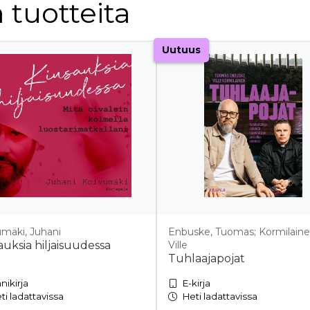
 tuotteita
Uutuus
mäki, Juhani
Enbuske, Tuomas; Kormilaine
auksia hiljaisuudessa
Ville
Tuhlaajapojat
nikirja
E-kirja
ti ladattavissa
Heti ladattavissa