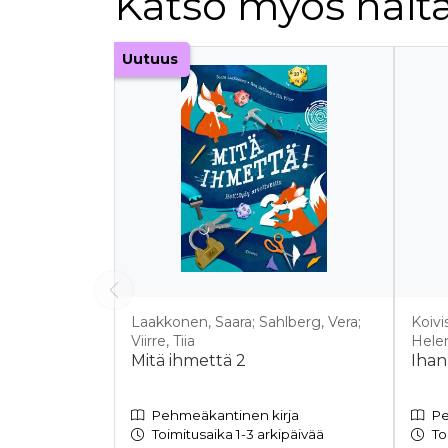
Katso myös näitä
Tuoteluettelon alku
Uutuus
Laakkonen, Saara; Sahlberg, Vera;
Koivi
Viirre, Tiia
Helen
Mitä ihmettä 2
Ihan
Pehmeäkantinen kirja
Pe
Toimitusaika 1-3 arkipäivää
To