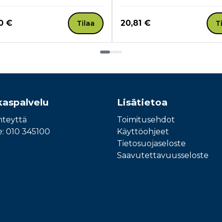
a nyt
Hinta nyt
0 €
20,81 €
Tilaa
T
kaspalvelu
Lisätietoa
hteyttä
Toimitusehdot
e: 010 345100
Käyttöohjeet
Tietosuojaseloste
Saavutettavuusseloste