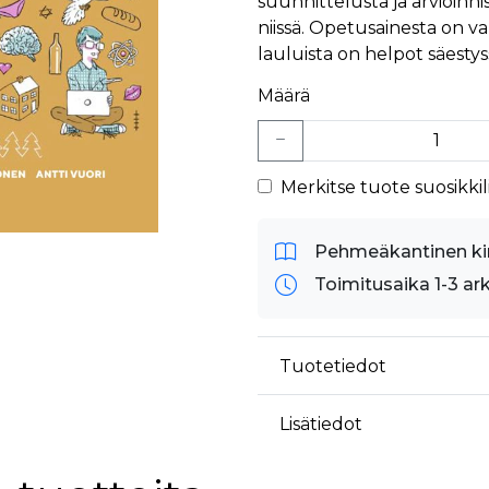
suunnittelusta ja arvioinnis
niissä. Opetusainesta on valm
lauluista on helpot säestys
Määrä
Merkitse tuote suosikkili
Pehmeäkantinen ki
Toimitusaika 1-3 ar
Tuotetiedot
Lisätiedot