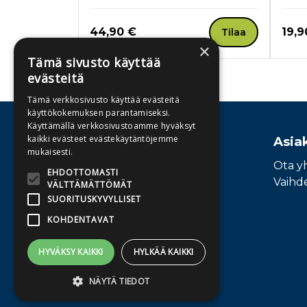
Hinta nyt
Hint
44,90 €
19,9
Tilaa
×
Tämä sivusto käyttää
evästeitä
Tuoteluettelon loppu
Tämä verkkosivusto käyttää evästeitä
käyttökokemuksen parantamiseksi.
Käyttämällä verkkosivustoamme hyväksyt
kaikki evästeet evästekäytäntöjemme
Osoite
Asia
mukaisesti.
Publiva Oy
Ota y
EHDOTTOMASTI
Sörnäistenkatu 1
Vaihd
VÄLTTÄMÄTTÖMÄT
00580 Helsinki
SUORITUSKYVYLLISET
KOHDENTAVAT
HYVÄKSY KAIKKI
HYLKÄÄ KAIKKI
NÄYTÄ TIEDOT