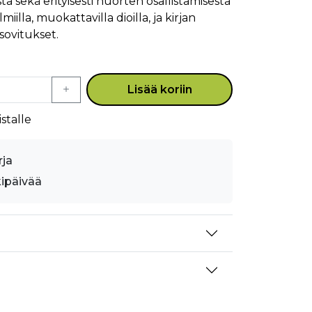
ta sekä erityisesti nuorten osallistamisesta
iilla, muokattavilla dioilla, ja kirjan
sovitukset.
Lisää koriin
stalle
rja
kipäivää