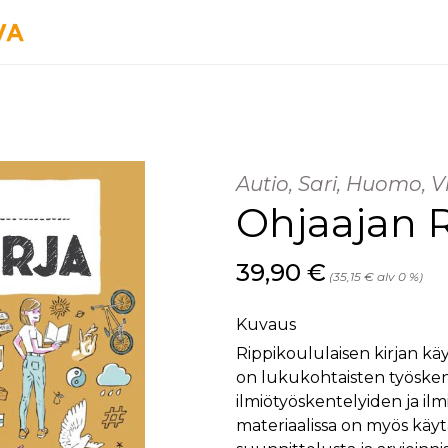
Autio, Sari, Huomo, Vi
Ohjaajan R
Hinta nyt
39,90 €
(35,15 € alv 0 %)
Kuvaus
Rippikoululaisen kirjan käy
on lukukohtaisten työskente
ilmiötyöskentelyiden ja il
materiaalissa on myös käy