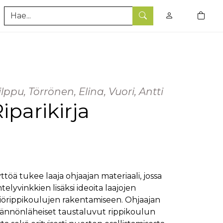
0
tuotet
Hae
lppu, Törrönen, Elina, Vuori, Antti
iparikirja
ttöä tukee laaja ohjaajan materiaali, jossa
lyvinkkien lisäksi ideoita laajojen
miörippikoulujen rakentamiseen. Ohjaajan
tännönläheiset taustaluvut rippikoulun