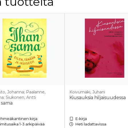
 tuotteita
sto, Johanna; Paalanne,
Koivumäki, Juhani
a; Siukonen, Antti
Kiusauksia hiljaisuudessa
 sama
hmeäkantinen kirja
E-kirja
imitusaika 1-3 arkipäivää
Heti ladattavissa