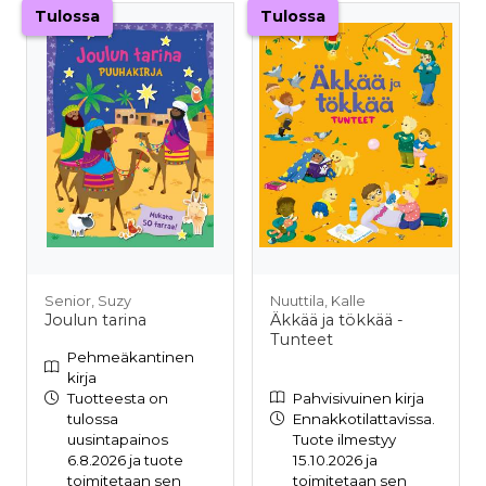
Tulossa
Tulossa
Senior, Suzy
Nuuttila, Kalle
Joulun tarina
Äkkää ja tökkää -
Tunteet
Pehmeäkantinen
kirja
Tuotteesta on
Pahvisivuinen kirja
tulossa
Ennakkotilattavissa.
uusintapainos
Tuote ilmestyy
6.8.2026 ja tuote
15.10.2026 ja
toimitetaan sen
toimitetaan sen