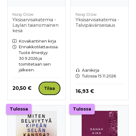
Nosy Crow
Nosy Crow
Yksisarvisakatemia -
Yksisarvisakatemia -
Laylan taianomainen
Talvipäivänseisaus
kesä
Kovakantinen kirja
Ennakkotilattavissa.
Tuote ilmestyy
30.9.2026 ja
toimitetaan sen
jälkeen.
Äänikirja
Tulossa 15.11.2026
Hinta nyt
20,50 €
Tilaa
Hinta nyt
16,93 €
Tulossa
Tulossa