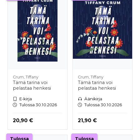
Crum, Tiffany
Crum, Tiffany
Tämä tarina voi
Tämä tarina voi
pelastaa henkesi
pelastaa henkesi
E-kirja
Äänikirja
Tulossa 30.10.2026
Tulossa 30.10.2026
Hinta nyt
Hinta nyt
20,90 €
21,90 €
Tulossa
Tulossa