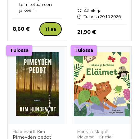
toimitetaan sen
jälkeen.
Äänikirja
Tulossa 20.10.2026
Hinta nyt
8,60 €
Tilaa
Hinta nyt
21,90 €
Tulossa
Tulossa
Hundevadt, Kim
Mansilla, Magalí;
Pimeyden pedot
Pickersgill, Kristie;