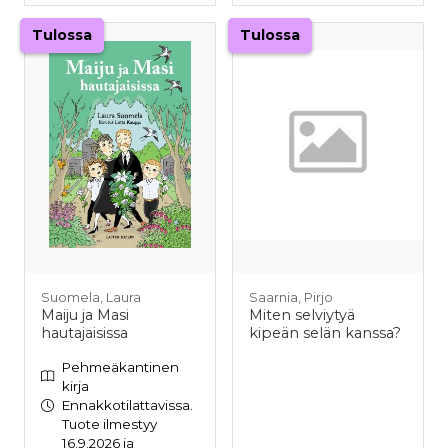
Tulossa
Tulossa
Suomela, Laura
Saarnia, Pirjo
Maiju ja Masi
Miten selviytyä
hautajaisissa
kipeän selän kanssa?
Pehmeäkantinen
kirja
Ennakkotilattavissa.
Tuote ilmestyy
16.9.2026 ja