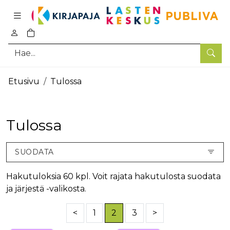
Pääsisältö
0
tuotetta ostoskorissa
Hae
Etusivu
Tulossa
Tulossa
SUODATA
Hakutuloksia 60 kpl. Voit rajata hakutulosta suodata
ja järjestä -valikosta.
<
1
2
3
>