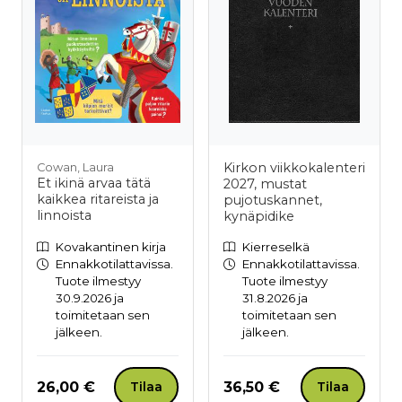
Kirkon viikkokalenteri
Cowan, Laura
Et ikinä arvaa tätä
2027, mustat
kaikkea ritareista ja
pujotuskannet,
linnoista
kynäpidike
Kovakantinen kirja
Kierreselkä
Ennakkotilattavissa.
Ennakkotilattavissa.
Tuote ilmestyy
Tuote ilmestyy
30.9.2026 ja
31.8.2026 ja
toimitetaan sen
toimitetaan sen
jälkeen.
jälkeen.
Hinta nyt
Hinta nyt
26,00 €
36,50 €
Tilaa
Tilaa