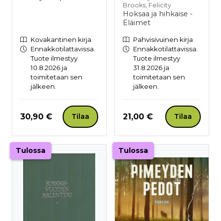
Brooks, Felicity
Hoksaa ja hihkaise -
Eläimet
Kovakantinen kirja
Pahvisivuinen kirja
Ennakkotilattavissa.
Ennakkotilattavissa.
Tuote ilmestyy
Tuote ilmestyy
10.8.2026 ja
31.8.2026 ja
toimitetaan sen
toimitetaan sen
jälkeen.
jälkeen.
Hinta nyt
Hinta nyt
30,90 €
21,00 €
Tilaa
Tilaa
Tulossa
Tulossa