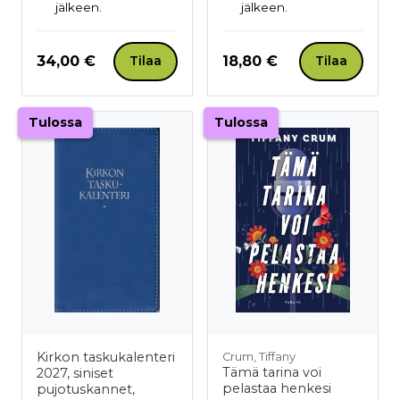
jälkeen.
jälkeen.
Hinta nyt
Hinta nyt
34,00 €
18,80 €
Tilaa
Tilaa
Tulossa
Tulossa
Kirkon taskukalenteri
Crum, Tiffany
Tämä tarina voi
2027, siniset
pelastaa henkesi
pujotuskannet,