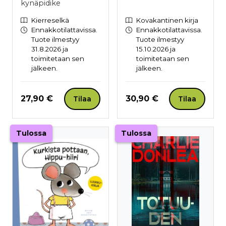
kynäpidike
Kierreselkä
Kovakantinen kirja
Ennakkotilattavissa.
Ennakkotilattavissa.
Tuote ilmestyy
Tuote ilmestyy
31.8.2026 ja
15.10.2026 ja
toimitetaan sen
toimitetaan sen
jälkeen.
jälkeen.
Hinta nyt
Hinta nyt
27,90 €
30,90 €
Tilaa
Tilaa
Tulossa
Tulossa