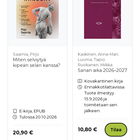
Saarnia, Pirjo
Kaskinen, Anna-Mari;
Miten selviytyä
Luoma, Tapio;
kipeän selän kanssa?
Ruokanen, Miikka
Sanan aika 2026–2027
Kovakantinen kirja
Ennakkotilattavissa.
Tuote ilmestyy
15.9.2026 ja
toimitetaan sen
jälkeen.
E-kirja, EPUB
Tulossa 20.10.2026
Hinta nyt
10,80 €
Tilaa
Hinta nyt
20,90 €