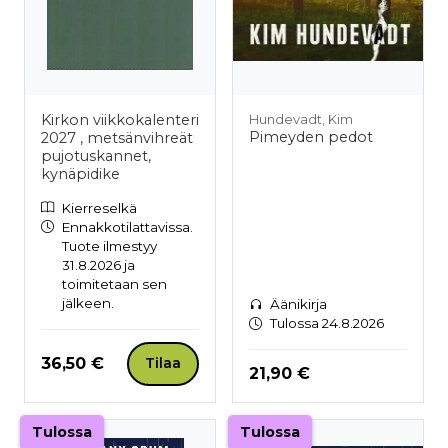
Kirkon viikkokalenteri
Hundevadt, Kim
Pimeyden pedot
2027 , metsänvihreät
pujotuskannet,
kynäpidike
Kierreselkä
Ennakkotilattavissa.
Tuote ilmestyy
31.8.2026 ja
toimitetaan sen
jälkeen.
Äänikirja
Tulossa 24.8.2026
Hinta nyt
36,50 €
Tilaa
Hinta nyt
21,90 €
Tulossa
Tulossa