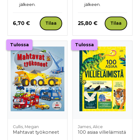
jälkeen.
jälkeen.
Hinta nyt
Hinta nyt
6,70 €
25,80 €
Tilaa
Tilaa
Tulossa
Tulossa
Cullis, Megan
James, Alice
Mahtavat työkoneet
100 asiaa villieläimistä