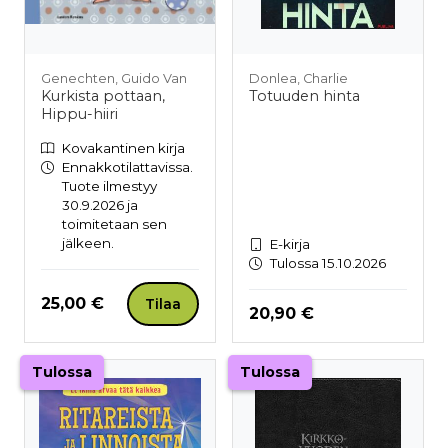
Genechten, Guido Van
Donlea, Charlie
Kurkista pottaan,
Totuuden hinta
Hippu-hiiri
Kovakantinen kirja
Ennakkotilattavissa.
Tuote ilmestyy
30.9.2026 ja
toimitetaan sen
jälkeen.
E-kirja
Tulossa 15.10.2026
Hinta nyt
25,00 €
Tilaa
Hinta nyt
20,90 €
Tulossa
Tulossa