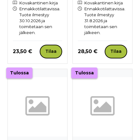
Kovakantinen kirja
Kovakantinen kirja
Ennakkotilattavissa.
Ennakkotilattavissa.
Tuote ilmestyy
Tuote ilmestyy
30.10.2026 ja
31.8.2026 ja
toimitetaan sen
toimitetaan sen
jälkeen.
jälkeen.
Hinta nyt
Hinta nyt
23,50 €
28,50 €
Tilaa
Tilaa
Tulossa
Tulossa