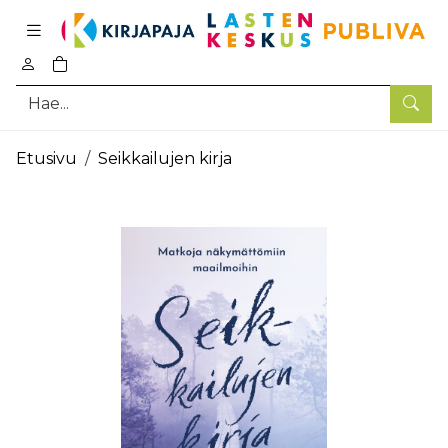
Pääsisältö
0
tuotetta ostoskorissa
Hae
Etusivu
Seikkailujen kirja