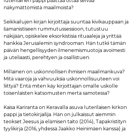
luterilainen pappi päättää ottaa selvää
näkymättömistä maailmoista?
Seikkailujen kirjan kirjoittaja suuntaa kivikauppaan ja
šamanistiseen rummutussessioon, tutustuu
näkijään, opiskelee eksorkistisia rituaaleja ja yrittää
hankkia Jerusalemin syndrooman. Hän tutkii tämän
päivän hengellisyyden ilmenemismuotoja avoimesti
ja uteliaasti, perehtyen ja osallistuen.
Millainen on uskonnollisen ihmisen maailmankuva?
Mitä vaaroja ja vahvuuksia uskonnollisuuteen voi
liittyä? Entä miten käy kirjoittajan omalle uskolle
toisenlaisten katsomusten merta samotessa?
Kaisa Kariranta on Keravalla asuva luterilaisen kirkon
pappi ja tietokirjailija. Hän on julkaissut aiemmin
teokset Jeesus ja elämisen taito (2014), Tapakristityn
tyylikirja (2016, yhdessä Jaakko Heinimäen kanssa) ja