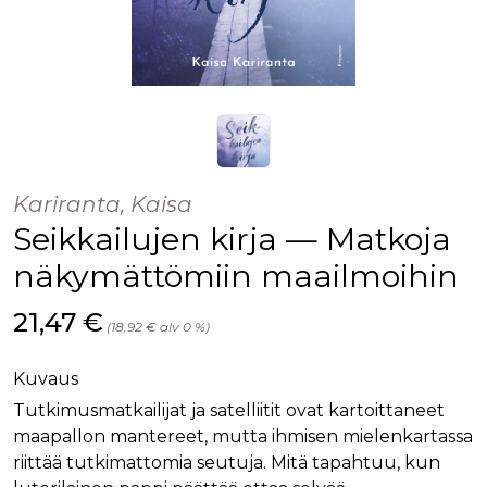
Kariranta, Kaisa
Seikkailujen kirja — Matkoja
näkymättömiin maailmoihin
Hinta nyt
21,47 €
(18,92 € alv 0 %)
Kuvaus
Tutkimusmatkailijat ja satelliitit ovat kartoittaneet
maapallon mantereet, mutta ihmisen mielenkartassa
riittää tutkimattomia seutuja. Mitä tapahtuu, kun