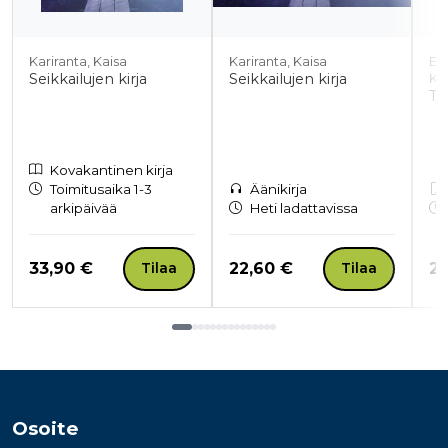
Kariranta, Kaisa
Kariranta, Kaisa
En
Seikkailujen kirja
Seikkailujen kirja
Kor
Tu
Kovakantinen kirja
Toimitusaika 1-3
Äänikirja
arkipäivää
Heti ladattavissa
Hinta nyt
Hinta nyt
Hi
33,90 €
22,60 €
20
Tilaa
Tilaa
Tuoteluettelon loppu
Osoite