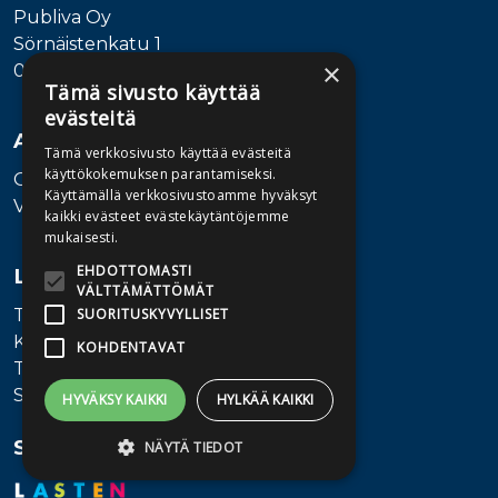
Publiva Oy
Sörnäistenkatu 1
×
00580 Helsinki
Tämä sivusto käyttää
evästeitä
Asiakaspalvelu
Tämä verkkosivusto käyttää evästeitä
käyttökokemuksen parantamiseksi.
Ota yhteyttä
Käyttämällä verkkosivustoamme hyväksyt
Vaihde: 010 345100
kaikki evästeet evästekäytäntöjemme
mukaisesti.
EHDOTTOMASTI
Lisätietoa
VÄLTTÄMÄTTÖMÄT
Toimitusehdot
SUORITUSKYVYLLISET
Käyttöohjeet
KOHDENTAVAT
Tietosuojaseloste
Saavutettavuusseloste
HYVÄKSY KAIKKI
HYLKÄÄ KAIKKI
Seuraa meitä
NÄYTÄ TIEDOT