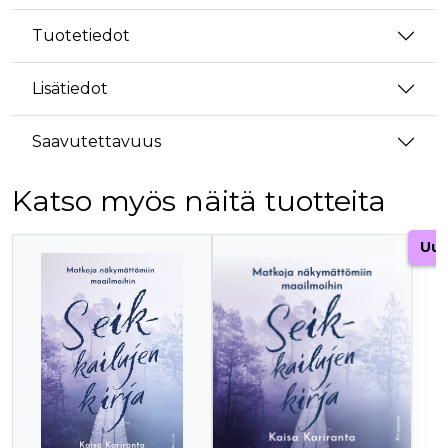
Tuotetiedot
Lisätiedot
Saavutettavuus
Katso myös näitä tuotteita
Tuoteluettelon alku
Uut