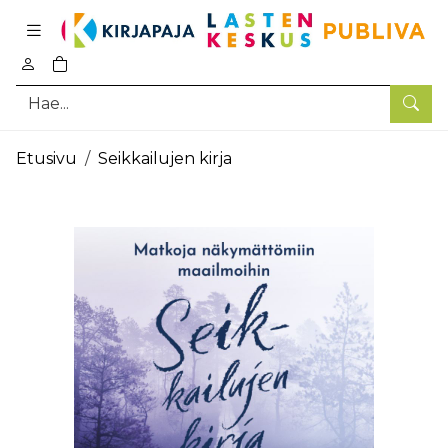
Pääsisältö
0
tuotetta ostoskorissa
Hae
Etusivu
Seikkailujen kirja