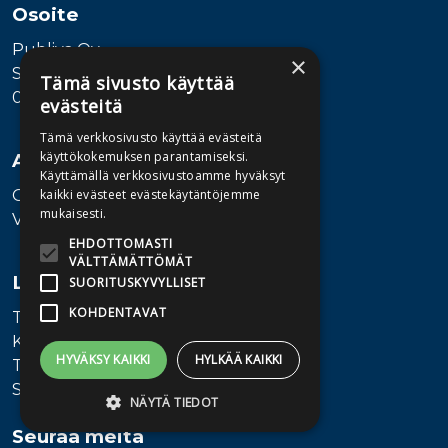
Osoite
Publiva Oy
×
Sörnäistenkatu 1
Tämä sivusto käyttää
00580 Helsinki
evästeitä
Tämä verkkosivusto käyttää evästeitä
käyttökokemuksen parantamiseksi.
Asiakaspalvelu
Käyttämällä verkkosivustoamme hyväksyt
Ota yhteyttä
kaikki evästeet evästekäytäntöjemme
mukaisesti.
Vaihde: 010 345100
EHDOTTOMASTI
VÄLTTÄMÄTTÖMÄT
Lisätietoa
SUORITUSKYVYLLISET
KOHDENTAVAT
Toimitusehdot
Käyttöohjeet
HYVÄKSY KAIKKI
HYLKÄÄ KAIKKI
Tietosuojaseloste
Saavutettavuusseloste
NÄYTÄ TIEDOT
Seuraa meitä