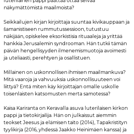
luterilainen pappi päättää ottaa selvää
näkymättömistä maailmoista?
Seikkailujen kirjan kirjoittaja suuntaa kivikauppaan ja
šamanistiseen rummutussessioon, tutustuu
näkijään, opiskelee eksorkistisia rituaaleja ja yrittää
hankkia Jerusalemin syndrooman. Hän tutkii tämän
päivän hengellisyyden ilmenemismuotoja avoimesti
ja uteliaasti, perehtyen ja osallistuen.
Millainen on uskonnollisen ihmisen maailmankuva?
Mitä vaaroja ja vahvuuksia uskonnollisuuteen voi
liittyä? Entä miten käy kirjoittajan omalle uskolle
toisenlaisten katsomusten merta samotessa?
Kaisa Kariranta on Keravalla asuva luterilaisen kirkon
pappi ja tietokirjailija. Hän on julkaissut aiemmin
teokset Jeesus ja elämisen taito (2014), Tapakristityn
tyylikirja (2016, yhdessä Jaakko Heinimäen kanssa) ja