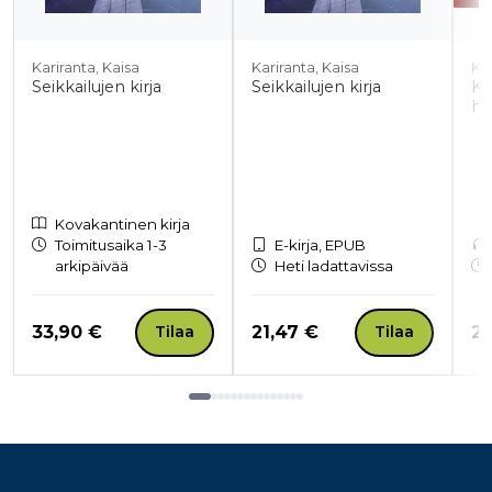
Kariranta, Kaisa
Kariranta, Kaisa
Ko
Seikkailujen kirja
Seikkailujen kirja
Ki
hi
Kovakantinen kirja
Toimitusaika 1-3
E-kirja, EPUB
arkipäivää
Heti ladattavissa
Hinta nyt
Hinta nyt
Hi
33,90 €
21,47 €
21
Tilaa
Tilaa
Tuoteluettelon loppu