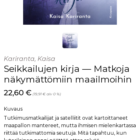
Kariranta, Kaisa
Seikkailujen kirja — Matkoja
näkymättömiin maailmoihin
Hinta nyt
22,60 €
(19,91 € alv 0 %)
Kuvaus
Tutkimusmatkailijat ja satelliitit ovat kartoittaneet
maapallon mantereet, mutta ihmisen mielenkartassa
riittää tutkimattomia seutuja. Mitä tapahtuu, kun