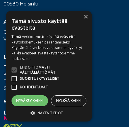
00580 Helsinki
×
Tämä sivusto käyttää
Asiakaspalvelu
evästeitä
Ota yhteyttä
Tämä verkkosivusto käyttää evästeitä
Vaihde: 010 345100
käyttökokemuksen parantamiseksi.
Käyttämällä verkkosivustoamme hyväksyt
kaikki evästeet evästekäytäntöjemme
Lisätietoa
mukaisesti.
Toimitusehdot
EHDOTTOMASTI
VÄLTTÄMÄTTÖMÄT
Käyttöohjeet
SUORITUSKYVYLLISET
Tietosuojaseloste
KOHDENTAVAT
Saavutettavuusseloste
Seuraa meitä
HYVÄKSY KAIKKI
HYLKÄÄ KAIKKI
NÄYTÄ TIEDOT