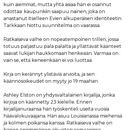
kuin aiemmat, mutta yhtä asiaa hän ei osannut
odottaa: kaupunkiin saapuu nainen, joka on
anastanut itselleen Evien alkuperäisen identiteetin.
Tarkkaan hiottu suunnitelma on vaarassa.
Ratkaiseva valhe on nopeatempoinen trilleri, jossa
totuus paljastuu pala palalta ja yllättävät käänteet
saavat lukijan haukkomaan henkeään. Varmaa on
vain se, että keneenkään ei voi luottaa.
Kirja on kerännyt ylistäviä arvioita, ja sen
käännösoikeudet on myyty jo 19 maahan.
Ashley Elston on yhdysvaltalainen kirjailija, jonka
kirjoja on käännetty 23 kielelle. Ennen
kirjailijanuraansa hän työskenteli useita vuosia
häävalokuvaajana. Hän asuu Louisianassa miehensä
ja kolmen poikansa kanssa. Ratkaiseva valhe on
hänen ensimmäinen aikuisten romaaninsa.