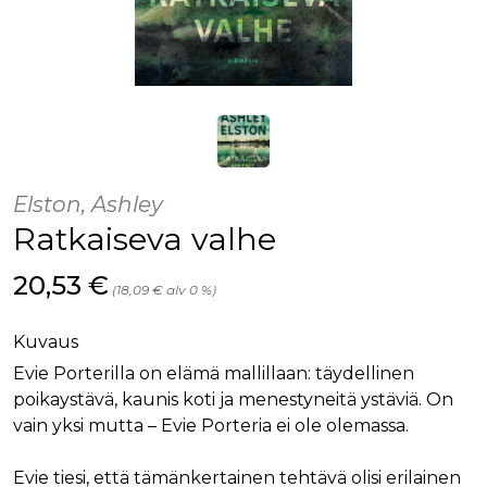
Elston, Ashley
Ratkaiseva valhe
Hinta nyt
20,53 €
(18,09 € alv 0 %)
Kuvaus
Evie Porterilla on elämä mallillaan: täydellinen
poikaystävä, kaunis koti ja menestyneitä ystäviä. On
vain yksi mutta – Evie Porteria ei ole olemassa.
Evie tiesi, että tämänkertainen tehtävä olisi erilainen