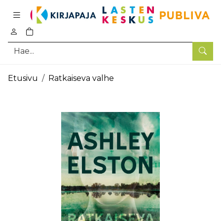
Pääsisältö
0
tuotetta ostoskorissa
Hae
Etusivu
Ratkaiseva valhe