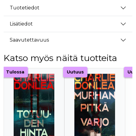
Tuotetiedot
Lisätiedot
Saavutettavuus
Katso myös näitä tuotteita
Tuoteluettelon alku
Tulossa
Uutuus
Uut