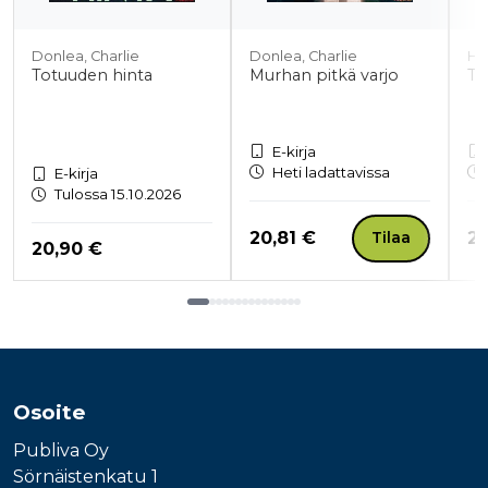
Donlea, Charlie
Donlea, Charlie
Ha
Totuuden hinta
Murhan pitkä varjo
Tu
E-kirja
Heti ladattavissa
E-kirja
Tulossa 15.10.2026
Hinta nyt
Hi
20,81 €
20
Tilaa
Hinta nyt
20,90 €
Tuoteluettelon loppu
Osoite
Publiva Oy
Sörnäistenkatu 1