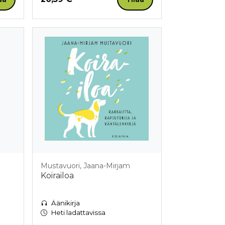
Mustavuori, Jaana-Mirjam
Koirailoa
Äänikirja
Heti ladattavissa