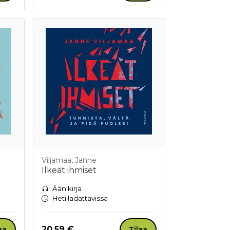
Viljamaa, Janne
Ilkeät ihmiset
Äänikirja
Heti ladattavissa
Hinta nyt
20,59 €
aa
Tilaa