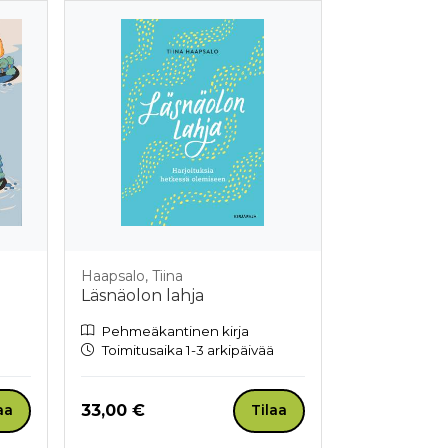
Haapsalo, Tiina
Läsnäolon lahja
Pehmeäkantinen kirja
Toimitusaika 1-3 arkipäivää
Hinta nyt
33,00 €
aa
Tilaa