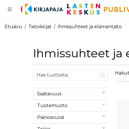
Pääsisältö
Etusivu
Tietokirjat
Ihmissuhteet ja elämäntaito
Ihmissuhteet ja
Hakutu
Saatavuus
Tuotemuoto
Painosvuosi