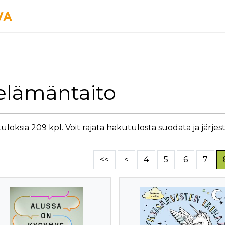
 elämäntaito
loksia 209 kpl. Voit rajata hakutulosta suodata ja järjest
<<
<
4
5
6
7