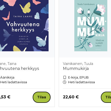
ane, Taina
Vainikainen, Tuula
hvuutena herkkyys
Mummukirja
Äänikirja
E-kirja, EPUB
Heti ladattavissa
Heti ladattavissa
nta nyt
Hinta nyt
,53 €
22,60 €
Tilaa
Til