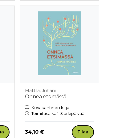
u
Mattila, Juhani
Onnea etsimässä
Kovakantinen kirja
Toimitusaika 1-3 arkipäivää
Hinta nyt
34,10 €
aa
Tilaa