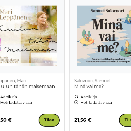
ppänen, Mari
Salovuori, Samuel
ulun tähän maisemaan
Minä vai me?
Äänikirja
Äänikirja
Heti ladattavissa
Heti ladattavissa
nta nyt
Hinta nyt
,50 €
21,56 €
Tilaa
Til