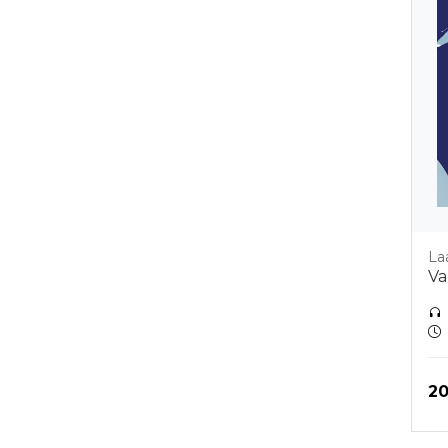
La
Va
Hi
20