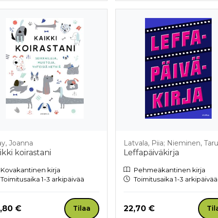
ay, Joanna
Latvala, Piia; Nieminen, Tar
ikki koirastani
Leffapäiväkirja
Kovakantinen kirja
Pehmeäkantinen kirja
Toimitusaika 1-3 arkipäivää
Toimitusaika 1-3 arkipäivää
nta nyt
Hinta nyt
,80 €
22,70 €
Tilaa
Til