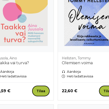
usola, Aino
Hellsten, Tommy
akka vai turva?
Olemisen voima
Äänikirja
Äänikirja
Heti ladattavissa
Heti ladattavissa
nta nyt
Hinta nyt
,59 €
22,60 €
Tilaa
Til