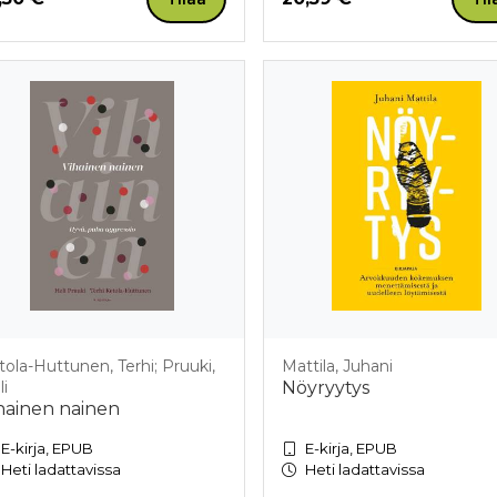
tola-Huttunen, Terhi; Pruuki,
Mattila, Juhani
li
Nöyryytys
hainen nainen
E-kirja, EPUB
E-kirja, EPUB
Heti ladattavissa
Heti ladattavissa