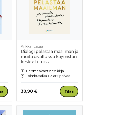
Arikka, Laura
Dialogi pelastaa maailman ja
muita oivalluksia käymistäni
keskusteluista
Pehmeäkantinen kirja
Toimitusaika 1-3 arkipäivää
Hinta nyt
30,90 €
aa
Tilaa