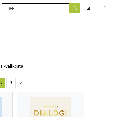
0
tuotet
Hae
ä -valikosta.
8
9
>