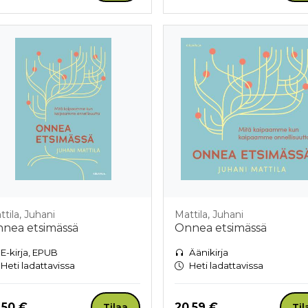
tila, Juhani
Mattila, Juhani
nea etsimässä
Onnea etsimässä
E-kirja, EPUB
Äänikirja
Heti ladattavissa
Heti ladattavissa
nta nyt
Hinta nyt
,50 €
20,59 €
Tilaa
Til