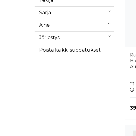
Tekijä
Sarja
Aihe
Järjestys
Poista kaikki suodatukset
Ra
Ha
Al
Hi
39