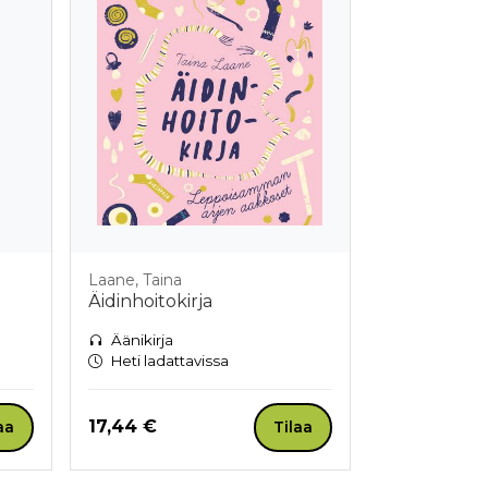
Laane, Taina
Äidinhoitokirja
Äänikirja
Heti ladattavissa
Hinta nyt
17,44 €
aa
Tilaa