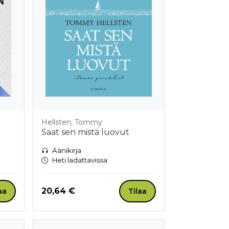
Hellsten, Tommy
Saat sen mistä luovut
Äänikirja
Heti ladattavissa
Hinta nyt
20,64 €
aa
Tilaa