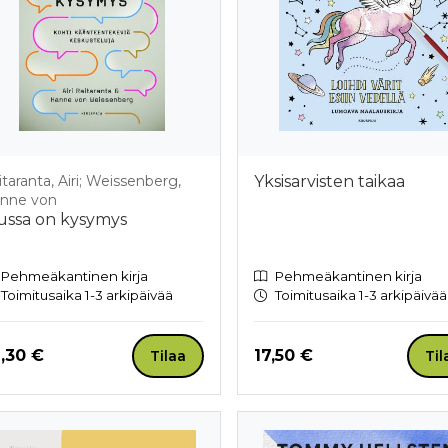
itaranta, Airi; Weissenberg,
Yksisarvisten taikaa
nne von
ussa on kysymys
Pehmeäkantinen kirja
Pehmeäkantinen kirja
Toimitusaika 1-3 arkipäivää
Toimitusaika 1-3 arkipäivää
nta nyt
Hinta nyt
,30 €
17,50 €
Tilaa
Til