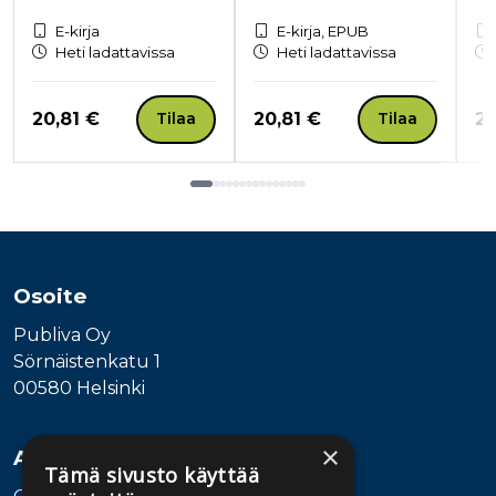
E-kirja
E-kirja, EPUB
Heti ladattavissa
Heti ladattavissa
Hinta nyt
Hinta nyt
Hi
20,81 €
20,81 €
20
Tilaa
Tilaa
Tuoteluettelon loppu
Osoite
Publiva Oy
Sörnäistenkatu 1
00580 Helsinki
×
Asiakaspalvelu
Tämä sivusto käyttää