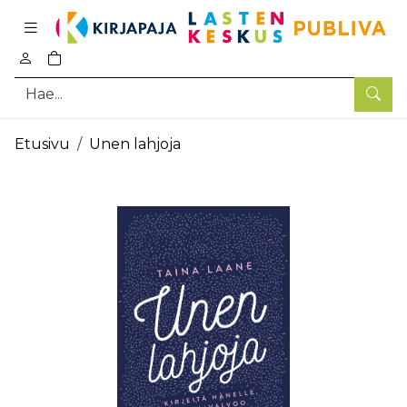
Pääsisältö
0
tuotetta ostoskorissa
Hae
Etusivu
Unen lahjoja