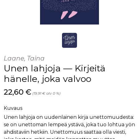
Laane, Taina
Unen lahjoja — Kirjeitä
hänelle, joka valvoo
Hinta nyt
22,60 €
(19,91 € alv 0 %)
Kuvaus
Unen lahjoja on uudenlainen kirja unettomuudesta:
se on unettoman lempeä ystävä, joka tuo lohtua yön
ahdistaviin hetkiin. Unettomuus saattaa olla viesti,