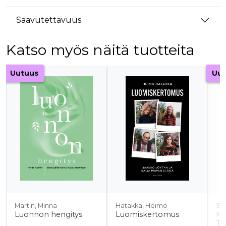
Saavutettavuus
Katso myös näitä tuotteita
Tuoteluettelon alku
Uutuus
Uut
Martin, Minna
Hatakka, Heimo
En
Luonnon hengitys
Luomiskertomus
Kor
Tu