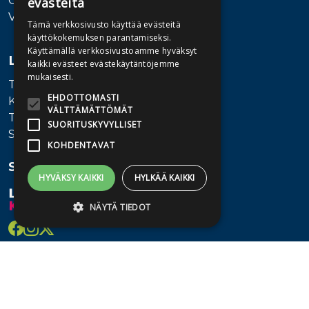
Ota yhteyttä
evästeitä
Vaihde: 010 345100
Tämä verkkosivusto käyttää evästeitä
käyttökokemuksen parantamiseksi.
Käyttämällä verkkosivustoamme hyväksyt
Lisätietoa
kaikki evästeet evästekäytäntöjemme
mukaisesti.
Toimitusehdot
EHDOTTOMASTI
Käyttöohjeet
VÄLTTÄMÄTTÖMÄT
Tietosuojaseloste
SUORITUSKYVYLLISET
Saavutettavuusseloste
KOHDENTAVAT
Seuraa meitä
HYVÄKSY KAIKKI
HYLKÄÄ KAIKKI
NÄYTÄ TIEDOT
Ehdottomasti välttämättömät
Suorituskyvylliset
Kohdentavat
Ehdottomasti välttämättömät evästeet