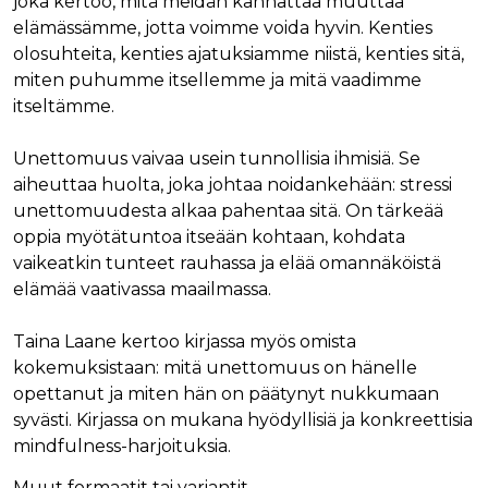
joka kertoo, mitä meidän kannattaa muuttaa
elämässämme, jotta voimme voida hyvin. Kenties
olosuhteita, kenties ajatuksiamme niistä, kenties sitä,
miten puhumme itsellemme ja mitä vaadimme
itseltämme.
Unettomuus vaivaa usein tunnollisia ihmisiä. Se
aiheuttaa huolta, joka johtaa noidankehään: stressi
unettomuudesta alkaa pahentaa sitä. On tärkeää
oppia myötätuntoa itseään kohtaan, kohdata
vaikeatkin tunteet rauhassa ja elää omannäköistä
elämää vaativassa maailmassa.
Taina Laane kertoo kirjassa myös omista
kokemuksistaan: mitä unettomuus on hänelle
opettanut ja miten hän on päätynyt nukkumaan
syvästi. Kirjassa on mukana hyödyllisiä ja konkreettisia
mindfulness-harjoituksia.
Muut formaatit tai variantit