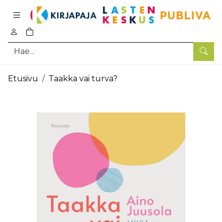
Pääsisältö
0
tuotetta ostoskorissa
Hae
Etusivu
Taakka vai turva?