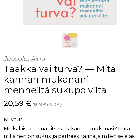
Juusola, Aino
Taakka vai turva? — Mitä
kannan mukanani
menneiltä sukupolvilta
Hinta nyt
20,59 €
(18,14 € alv 0 %)
Kuvaus
Minkälaista tarinaa itsestäsi kannat mukanasi? Entä
millainen on sukusi ja perheesi tarina ja miten se elää