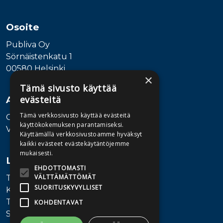
Osoite
Publiva Oy
Sörnäistenkatu 1
00580 Helsinki
×
Tämä sivusto käyttää
evästeitä
Asiakaspalvelu
Tämä verkkosivusto käyttää evästeitä
Ota yhteyttä
käyttökokemuksen parantamiseksi.
Vaihde: 010 345100
Käyttämällä verkkosivustoamme hyväksyt
kaikki evästeet evästekäytäntöjemme
mukaisesti.
Lisätietoa
EHDOTTOMASTI
VÄLTTÄMÄTTÖMÄT
Toimitusehdot
SUORITUSKYVYLLISET
Käyttöohjeet
Tietosuojaseloste
KOHDENTAVAT
Saavutettavuusseloste