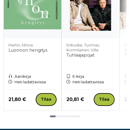
Martin, Minna
Enbuske, Tuomas;
En
Luonnon hengitys
Kormilainen, Ville
Kor
Tuhlaajapojat
Tu
Äänikirja
E-kirja
Heti ladattavissa
Heti ladattavissa
Hinta nyt
Hinta nyt
Hi
21,80 €
20,81 €
21
Tilaa
Tilaa
Tuoteluettelon loppu