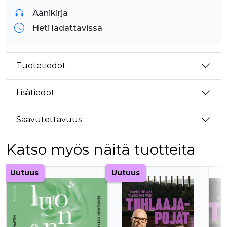
Äänikirja
Heti ladattavissa
Tuotetiedot
Lisätiedot
Saavutettavuus
Katso myös näitä tuotteita
Tuoteluettelon alku
Uutuus
Uutuus