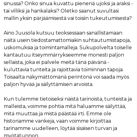
sinussa? Onko sinua kuvattu pienenä ujoksi ja araksi -
tai villiksi ja hankalaksi? Oletko saanut suvultasi
mallin yksin pärjäämisestä vai toisiin tukeutumisesta?
Aino Juusola kutsuu teoksessaan sanallistamaan
näitä usein tiedostamattomiakin suhtautumistapoja,
uskomuksia ja toimintamalleja. Sukupolvelta toiselle
kantautuu itseymmärrykseemme monesti paljon
sellaista, joka ei palvele meitä tänä päivänä -
kuluttavia tunteita ja rajoittavia toiminnan tapoja.
Toisaalta näkymättömänä perintönä voi saada myös
paljon hyvää ja säilyttämisen arvoista.
Kun tulemme tietoiseksi näistä tarinoista, tunteista ja
malleista, voimme pohtia mitä haluamme säilyttää,
mitä muuttaa ja mistä päästää irti. Emme ole
historiamme vankeja, vaan voimme kirjoittaa
tarinamme uudelleen, löytää sisäisen turvan ja
myötätunnon.