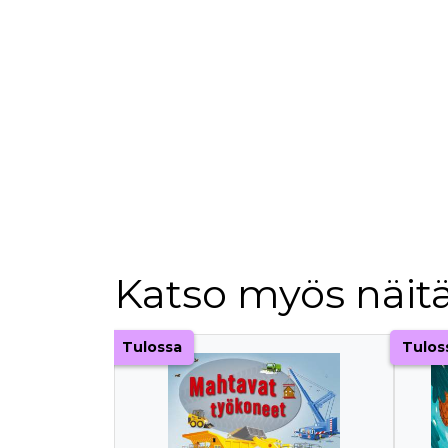
Katso myös näitä
Tuoteluettelon alku
Tulossa
Tulos