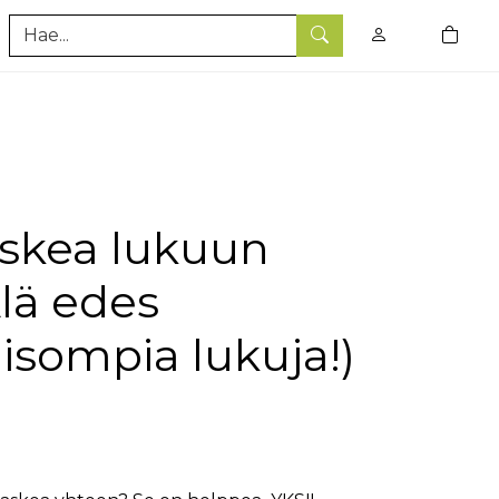
0
tuotet
Hae
askea lukuun
lä edes
isompia lukuja!)