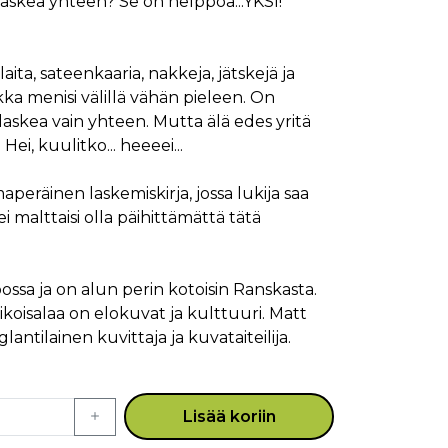
askea yhteen? Se on helppoa...YKSI!
laita, sateenkaaria, nakkeja, jätskejä ja
ikka menisi välillä vähän pieleen. On
 laskea vain yhteen. Mutta älä edes yritä
ei, kuulitko... heeeei...
eräinen laskemiskirja, jossa lukija saa
ei malttaisi olla päihittämättä tätä
sa ja on alun perin kotoisin Ranskasta.
rikoisalaa on elokuvat ja kulttuuri. Matt
ntilainen kuvittaja ja kuvataiteilija.
Lisää koriin