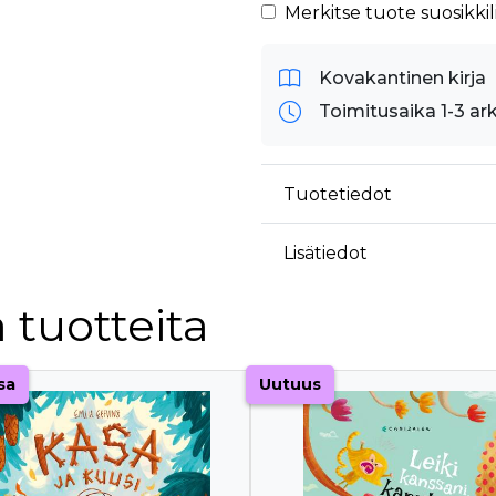
Merkitse tuote suosikkili
Kovakantinen kirja
Toimitusaika 1-3 ar
Tuotetiedot
Lisätiedot
 tuotteita
sa
Uutuus