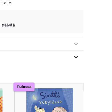
stalle
kipäivää
Tulossa
Tulossa