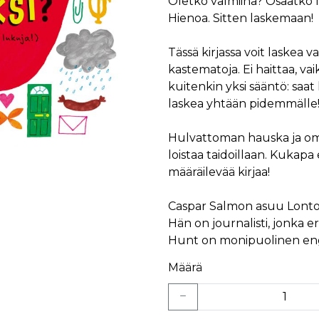
Oletko valmiina? Osaatko l
Hienoa. Sitten laskemaan!
Tässä kirjassa voit laskea va
kastematoja. Ei haittaa, va
kuitenkin yksi sääntö: saat
laskea yhtään pidemmälle! H
Hulvattoman hauska ja omap
loistaa taidoillaan. Kukapa 
määräilevää kirjaa!
Caspar Salmon asuu Lontoos
Hän on journalisti, jonka e
Hunt on monipuolinen engla
Määrä