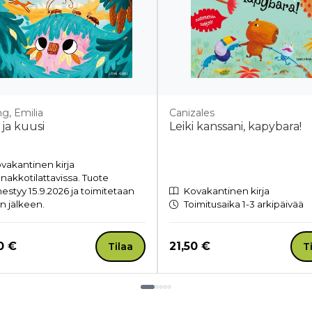
ng, Emilia
Canizales
 ja kuusi
Leiki kanssani, kapybara!
vakantinen kirja
nakkotilattavissa. Tuote
mestyy 15.9.2026 ja toimitetaan
Kovakantinen kirja
n jälkeen.
Toimitusaika 1-3 arkipäivää
a nyt
Hinta nyt
0 €
21,50 €
Tilaa
T