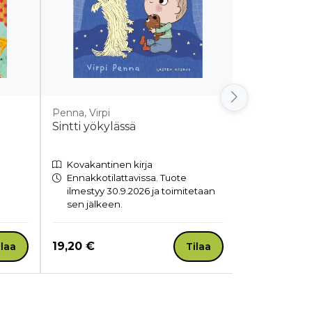
Penna, Virpi
Weber, Judit
Sintti yökylässä
Kupsistups
Kovakantinen kirja
Kovakantin
Ennakkotilattavissa. Tuote
Ennakkotil
ilmestyy 30.9.2026 ja toimitetaan
ilmestyy 30
sen jälkeen.
sen jälkee
Hinta nyt
Hinta nyt
19,20 €
22,50 €
ilaa
Tilaa