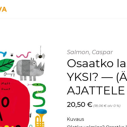
Salmon, Caspar
Osaatko l
YKSI? — (Ä
AJATTELE 
Hinta nyt
20,50 €
(18,06 € alv 0 %)
Kuvaus