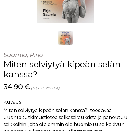
Saarnia, Pirjo
Miten selviytyä kipeän selän
kanssa?
Hinta nyt
34,90 €
(30,75 € alv 0 %)
Kuvaus
Miten selviytyä kipeän selän kanssa? -teos avaa
uusinta tutkimustietoa selkäsairauksista ja paneutuu
seikkoihin, joita ei aiemmin ole huomioitu selkäkivun