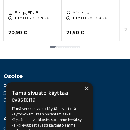
E-kirja, EPUB
Äänikirja
Tulossa 20.10.2026
Tulossa 20.10.2026
Hi
27
Hinta nyt
Hinta nyt
20,90 €
21,90 €
Tuoteluettelon loppu
Osoite
Publiva Oy
×
Tämä sivusto käyttää
Sörnäistenkatu 1
evästeitä
00580 Helsinki
Tämä verkkosivusto käyttää evästeitä
käyttökokemuksen parantamiseksi.
Asiakaspalvelu
Käyttämällä verkkosivustoamme hyväksyt
kaikki evästeet evästekäytäntöjemme
Ota yhteyttä