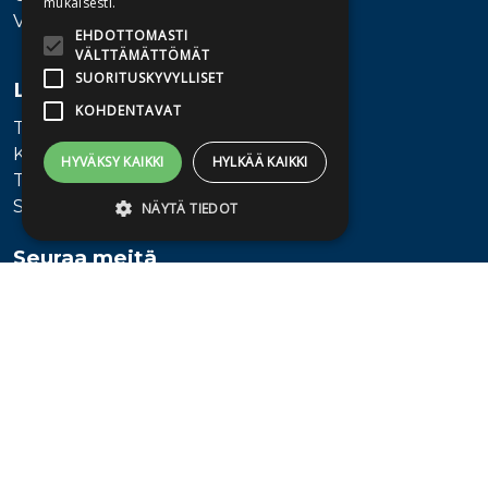
mukaisesti.
Vaihde: 010 345100
EHDOTTOMASTI
VÄLTTÄMÄTTÖMÄT
SUORITUSKYVYLLISET
Lisätietoa
KOHDENTAVAT
Toimitusehdot
Käyttöohjeet
HYVÄKSY KAIKKI
HYLKÄÄ KAIKKI
Tietosuojaseloste
Saavutettavuusseloste
NÄYTÄ TIEDOT
Seuraa meitä
Ehdottomasti välttämättömät
Suorituskyvylliset
Kohdentavat
Ehdottomasti välttämättömät evästeet
mahdollistavat verkkosivuston
perustoiminnot, kuten käyttäjän
kirjautumisen ja tilinhallinnan. Sivustoa ei
voida käyttää oikein ilman ehdottoman
välttämättömiä evästeitä.
Provider /
Nimi
Päättymisaika
Kuvaus