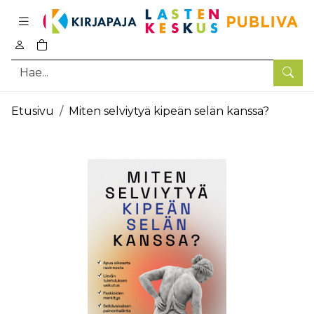
Pääsisältö
0
tuotetta ostoskorissa
Hae
Etusivu
Miten selviytyä kipeän selän kanssa?