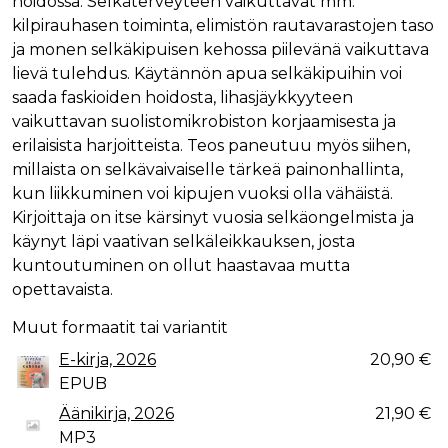
hoidossa. Selkäterveyteen vaikuttavat mm.
kilpirauhasen toiminta, elimistön rautavarastojen taso
ja monen selkäkipuisen kehossa piilevänä vaikuttava
lievä tulehdus. Käytännön apua selkäkipuihin voi
saada faskioiden hoidosta, lihasjäykkyyteen
vaikuttavan suolistomikrobiston korjaamisesta ja
erilaisista harjoitteista. Teos paneutuu myös siihen,
millaista on selkävaivaiselle tärkeä painonhallinta,
kun liikkuminen voi kipujen vuoksi olla vähäistä.
Kirjoittaja on itse kärsinyt vuosia selkäongelmista ja
käynyt läpi vaativan selkäleikkauksen, josta
kuntoutuminen on ollut haastavaa mutta
opettavaista.
Muut formaatit tai variantit
E-kirja, 2026
20,90 €
EPUB
Äänikirja, 2026
21,90 €
MP3