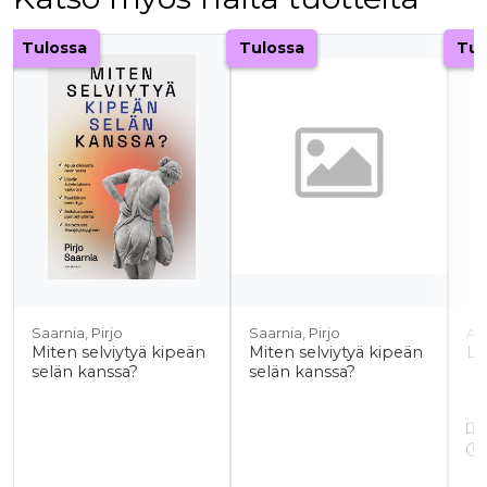
Tuoteluettelon alku
Tulossa
Tulossa
Tul
Saarnia, Pirjo
Saarnia, Pirjo
Al
Miten selviytyä kipeän
Miten selviytyä kipeän
Lö
selän kanssa?
selän kanssa?