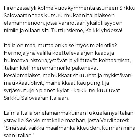
Firenzessä yli kolme vuosikymmentä asuneen Sirkku
Salovaaran teos kutsuu mukaan italialaiseen
elämänmenoon, jossa vannotaan yksilöllisyyden
nimiin ja ollaan silti Tutti insieme, Kaikki yhdessä!
Italia on maa, mutta onko se myös mielentila?
Hermoja yhä välillä koetteleva arjen kaaos ja
huimaava historia, ystävät ja yllättävät kohtaamiset,
italian kieli, merenrannoille pakenevat
kesälomalaiset, mehukkaat sitruunat ja mykistävän
maukkaat oliivit, maineikkaat kaupungit ja
syrjäseutujen pienet kylät - kaikki ne kuuluvat
Sirkku Salovaaran Italiaan.
La mia Italia on elämänmakuinen lukuelämys Italian
ystäville. Se vie matkalle maahan, josta Verdi totesi:
”Sinä saat vaikka maailmankaikkeuden, kunhan minä
saan Italian.”