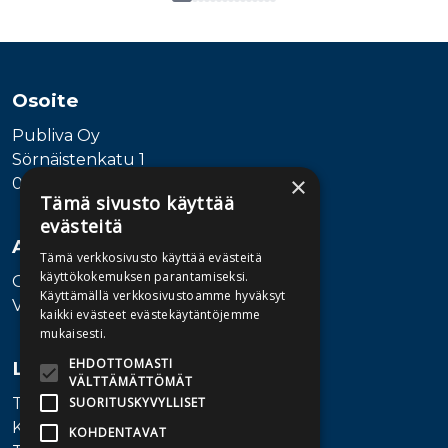
Tuoteluettelon loppu
Osoite
Publiva Oy
Sörnäistenkatu 1
×
00580 Helsinki
Tämä sivusto käyttää
evästeitä
Asiakaspalvelu
Tämä verkkosivusto käyttää evästeitä
käyttökokemuksen parantamiseksi.
Ota yhteyttä
Käyttämällä verkkosivustoamme hyväksyt
Vaihde: 010 345100
kaikki evästeet evästekäytäntöjemme
mukaisesti.
EHDOTTOMASTI
Lisätietoa
VÄLTTÄMÄTTÖMÄT
Toimitusehdot
SUORITUSKYVYLLISET
Käyttöohjeet
KOHDENTAVAT