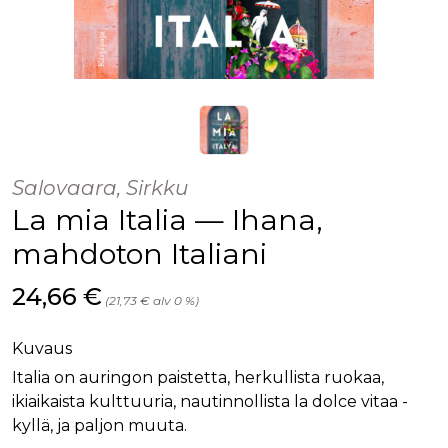
Salovaara, Sirkku
La mia Italia — Ihana,
mahdoton Italiani
Hinta nyt
24,66 €
(21,73 € alv 0 %)
Kuvaus
Italia on auringon paistetta, herkullista ruokaa,
ikiaikaista kulttuuria, nautinnollista la dolce vitaa -
kyllä, ja paljon muuta.