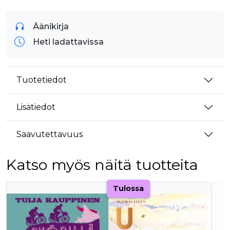
Äänikirja
Heti ladattavissa
Tuotetiedot
Lisätiedot
Saavutettavuus
Katso myös näitä tuotteita
Tuoteluettelon alku
Tulossa