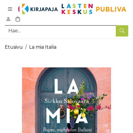
Pääsisältö
0
tuotetta ostoskorissa
Hae
Etusivu
La mia Italia