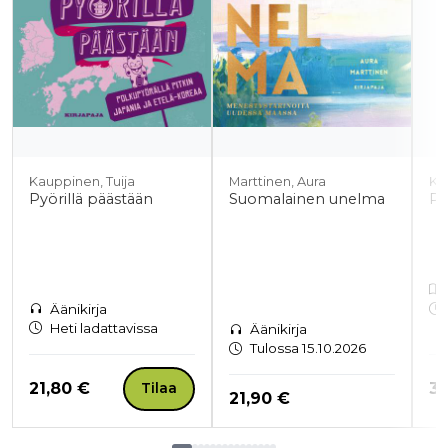
Kauppinen, Tuija
Marttinen, Aura
Ka
Pyörillä päästään
Suomalainen unelma
Py
Äänikirja
Heti ladattavissa
Äänikirja
Tulossa 15.10.2026
Hinta nyt
Hi
21,80 €
34
Tilaa
Hinta nyt
21,90 €