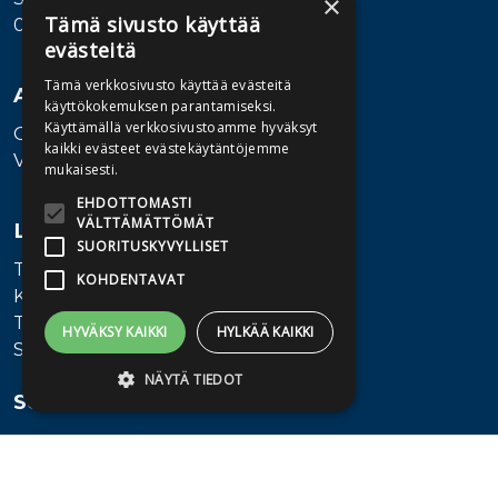
×
Tämä sivusto käyttää
00580 Helsinki
evästeitä
Tämä verkkosivusto käyttää evästeitä
Asiakaspalvelu
käyttökokemuksen parantamiseksi.
Käyttämällä verkkosivustoamme hyväksyt
Ota yhteyttä
kaikki evästeet evästekäytäntöjemme
Vaihde: 010 345100
mukaisesti.
EHDOTTOMASTI
VÄLTTÄMÄTTÖMÄT
Lisätietoa
SUORITUSKYVYLLISET
Toimitusehdot
KOHDENTAVAT
Käyttöohjeet
Tietosuojaseloste
HYVÄKSY KAIKKI
HYLKÄÄ KAIKKI
Saavutettavuusseloste
NÄYTÄ TIEDOT
Seuraa meitä
Ehdottomasti välttämättömät
Suorituskyvylliset
Kohdentavat