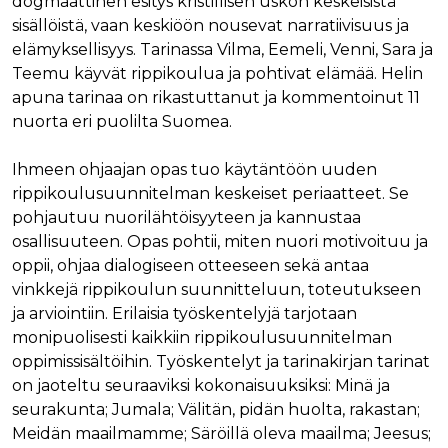
dogmaattinen esitys kristillisen uskon keskeisistä
sisällöistä, vaan keskiöön nousevat narratiivisuus ja
elämyksellisyys. Tarinassa Vilma, Eemeli, Venni, Sara ja
Teemu käyvät rippikoulua ja pohtivat elämää. Helin
apuna tarinaa on rikastuttanut ja kommentoinut 11
nuorta eri puolilta Suomea.
Ihmeen ohjaajan opas tuo käytäntöön uuden
rippikoulusuunnitelman keskeiset periaatteet. Se
pohjautuu nuorilähtöisyyteen ja kannustaa
osallisuuteen. Opas pohtii, miten nuori motivoituu ja
oppii, ohjaa dialogiseen otteeseen sekä antaa
vinkkejä rippikoulun suunnitteluun, toteutukseen
ja arviointiin. Erilaisia työskentelyjä tarjotaan
monipuolisesti kaikkiin rippikoulusuunnitelman
oppimissisältöihin. Työskentelyt ja tarinakirjan tarinat
on jaoteltu seuraaviksi kokonaisuuksiksi: Minä ja
seurakunta; Jumala; Välitän, pidän huolta, rakastan;
Meidän maailmamme; Säröillä oleva maailma; Jeesus;