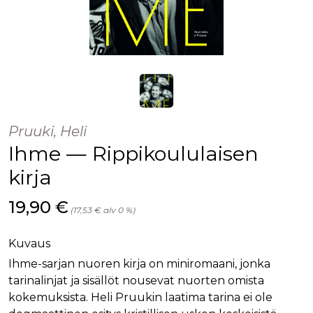
Pruuki, Heli
Ihme — Rippikoululaisen
kirja
Hinta nyt
19,90 €
(17,53 € alv 0 %)
Kuvaus
Ihme-sarjan nuoren kirja on miniromaani, jonka
tarinalinjat ja sisällöt nousevat nuorten omista
kokemuksista. Heli Pruukin laatima tarina ei ole