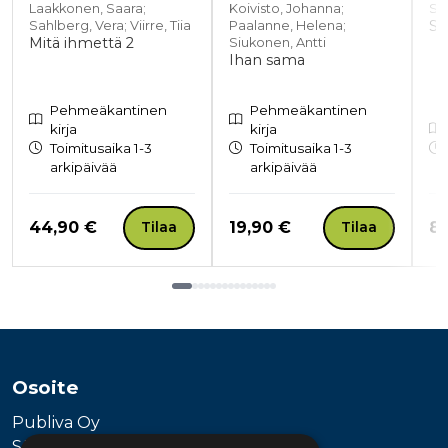
Laakkonen, Saara;
Koivisto, Johanna;
Su
Si
Sahlberg, Vera; Viirre, Tiia
Paalanne, Helena;
Mitä ihmettä 2
Siukonen, Antti
Ihan sama
Pehmeäkantinen
Pehmeäkantinen
kirja
kirja
Toimitusaika 1-3
Toimitusaika 1-3
arkipäivää
arkipäivää
Hinta nyt
Hinta nyt
Hi
44,90 €
19,90 €
8,
Tilaa
Tilaa
Tuoteluettelon loppu
Osoite
Publiva Oy
Sörnäistenkatu 1