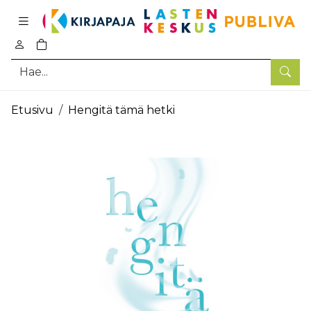
Pääsisältö
0
tuotetta ostoskorissa
Hae
Etusivu
Hengitä tämä hetki