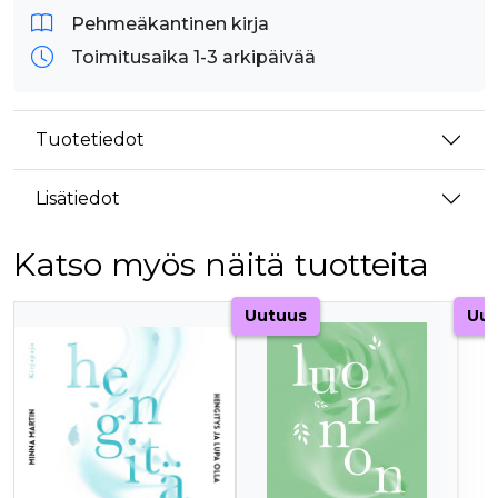
Pehmeäkantinen kirja
Toimitusaika 1-3 arkipäivää
Tuotetiedot
Lisätiedot
Katso myös näitä tuotteita
Tuoteluettelon alku
Uutuus
Uut