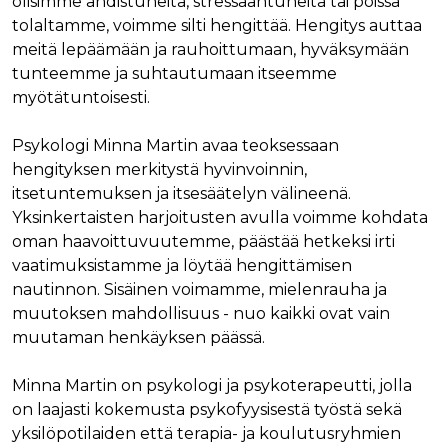
olisimme ahdistuneita, stressaantuneita tai poissa
tolaltamme, voimme silti hengittää. Hengitys auttaa
meitä lepäämään ja rauhoittumaan, hyväksymään
tunteemme ja suhtautumaan itseemme
myötätuntoisesti.
Psykologi Minna Martin avaa teoksessaan
hengityksen merkitystä hyvinvoinnin,
itsetuntemuksen ja itsesäätelyn välineenä.
Yksinkertaisten harjoitusten avulla voimme kohdata
oman haavoittuvuutemme, päästää hetkeksi irti
vaatimuksistamme ja löytää hengittämisen
nautinnon. Sisäinen voimamme, mielenrauha ja
muutoksen mahdollisuus - nuo kaikki ovat vain
muutaman henkäyksen päässä.
Minna Martin on psykologi ja psykoterapeutti, jolla
on laajasti kokemusta psykofyysisestä työstä sekä
yksilöpotilaiden että terapia- ja koulutusryhmien