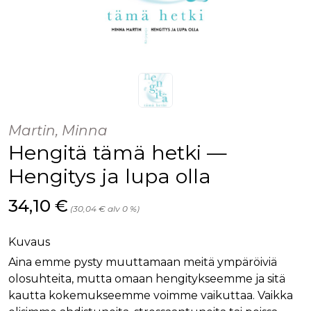
Martin, Minna
Hengitä tämä hetki —
Hengitys ja lupa olla
Hinta nyt
34,10 €
(30,04 € alv 0 %)
Kuvaus
Aina emme pysty muuttamaan meitä ympäröiviä
olosuhteita, mutta omaan hengitykseemme ja sitä
kautta kokemukseemme voimme vaikuttaa. Vaikka