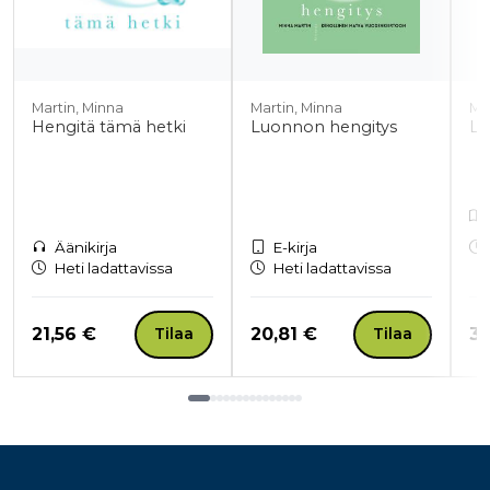
Martin, Minna
Martin, Minna
Ma
Hengitä tämä hetki
Luonnon hengitys
Lu
Äänikirja
E-kirja
Heti ladattavissa
Heti ladattavissa
Hinta nyt
Hinta nyt
Hi
21,56 €
20,81 €
33
Tilaa
Tilaa
Tuoteluettelon loppu