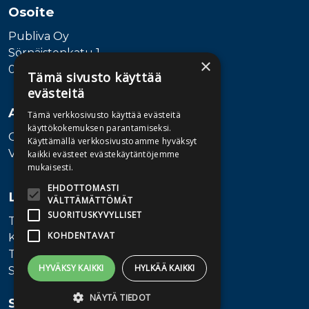
Osoite
Publiva Oy
Sörnäistenkatu 1
×
00580 Helsinki
Tämä sivusto käyttää
evästeitä
Asiakaspalvelu
Tämä verkkosivusto käyttää evästeitä
käyttökokemuksen parantamiseksi.
Ota yhteyttä
Käyttämällä verkkosivustoamme hyväksyt
Vaihde: 010 345100
kaikki evästeet evästekäytäntöjemme
mukaisesti.
EHDOTTOMASTI
Lisätietoa
VÄLTTÄMÄTTÖMÄT
SUORITUSKYVYLLISET
Toimitusehdot
KOHDENTAVAT
Käyttöohjeet
Tietosuojaseloste
HYVÄKSY KAIKKI
HYLKÄÄ KAIKKI
Saavutettavuusseloste
NÄYTÄ TIEDOT
Seuraa meitä