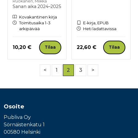
Ruokanen, Miikka
Sanan aika 2024–2025
Kovakantinen kirja
Toimitusaika 1-3
E-kirja, EPUB
arkipäivää
Heti ladattavissa
Hinta nyt
Hinta nyt
10,20 €
22,60 €
Tilaa
Tilaa
<
1
2
3
>
Osoite
Publiva Oy
Sörnäistenkatu 1
00580 Helsinki