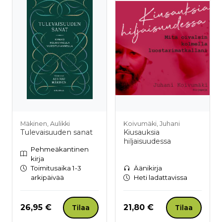
Mäkinen, Aulikki
Koivumäki, Juhani
Tulevaisuuden sanat
Kiusauksia
hiljaisuudessa
Pehmeäkantinen
kirja
Toimitusaika 1-3
Äänikirja
arkipäivää
Heti ladattavissa
Hinta nyt
Hinta nyt
26,95 €
21,80 €
Tilaa
Tilaa