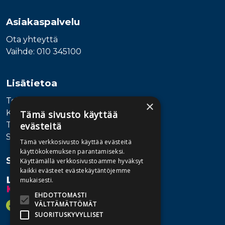
Asiakaspalvelu
Ota yhteyttä
Vaihde: 010 345100
Lisätietoa
Toimitusehdot
×
Käyttöohjeet
Tämä sivusto käyttää
Tietosuojaseloste
evästeitä
Saavutettavuusseloste
Tämä verkkosivusto käyttää evästeitä
käyttökokemuksen parantamiseksi.
Seuraa meitä
Käyttämällä verkkosivustoamme hyväksyt
kaikki evästeet evästekäytäntöjemme
mukaisesti.
EHDOTTOMASTI
VÄLTTÄMÄTTÖMÄT
SUORITUSKYVYLLISET