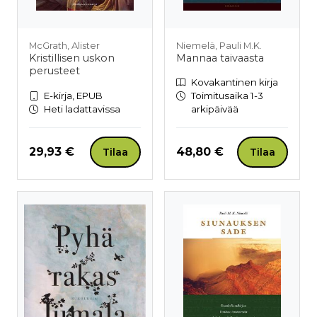
McGrath, Alister
Niemelä, Pauli M.K.
Kristillisen uskon
Mannaa taivaasta
perusteet
Kovakantinen kirja
E-kirja, EPUB
Toimitusaika 1-3
Heti ladattavissa
arkipäivää
Hinta nyt
Hinta nyt
29,93 €
48,80 €
Tilaa
Tilaa