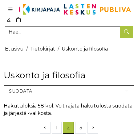
Pääsisältö
0
tuotetta ostoskorissa
Hae
Etusivu
Tietokirjat
Uskonto ja filosofia
Uskonto ja filosofia
SUODATA
Hakutuloksia 58 kpl. Voit rajata hakutulosta suodata
ja järjestä -valikosta.
<
1
2
3
>