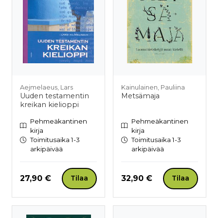
Aejmelaeus, Lars
Kainulainen, Pauliina
Uuden testamentin
Metsämaja
kreikan kielioppi
Pehmeäkantinen
Pehmeäkantinen
kirja
kirja
Toimitusaika 1-3
Toimitusaika 1-3
arkipäivää
arkipäivää
Hinta nyt
Hinta nyt
27,90 €
32,90 €
Tilaa
Tilaa