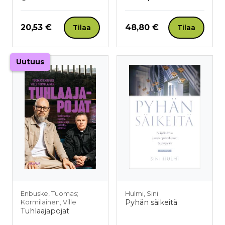
Hinta nyt
Hinta nyt
20,53 €
48,80 €
Tilaa
Tilaa
Uutuus
Enbuske, Tuomas;
Hulmi, Sini
Pyhän säikeitä
Kormilainen, Ville
Tuhlaajapojat