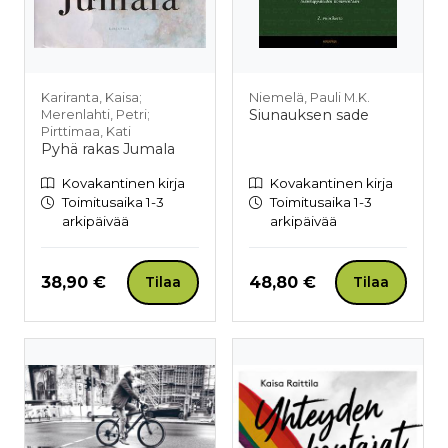
Kariranta, Kaisa;
Niemelä, Pauli M.K.
Siunauksen sade
Merenlahti, Petri;
Pirttimaa, Kati
Pyhä rakas Jumala
Kovakantinen kirja
Kovakantinen kirja
Toimitusaika 1-3
Toimitusaika 1-3
arkipäivää
arkipäivää
Hinta nyt
Hinta nyt
38,90 €
48,80 €
Tilaa
Tilaa