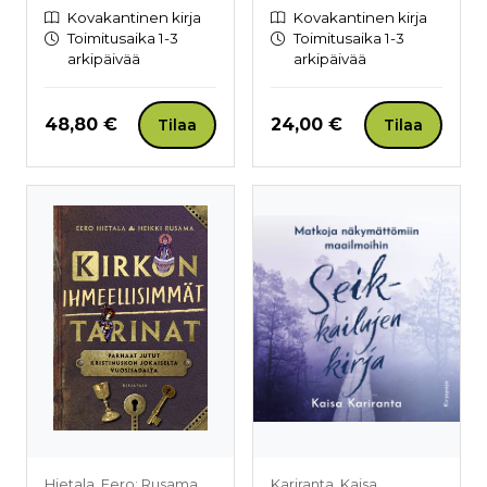
Kovakantinen kirja
Kovakantinen kirja
Toimitusaika 1-3
Toimitusaika 1-3
arkipäivää
arkipäivää
Hinta nyt
Hinta nyt
48,80 €
24,00 €
Tilaa
Tilaa
Hietala, Eero; Rusama,
Kariranta, Kaisa