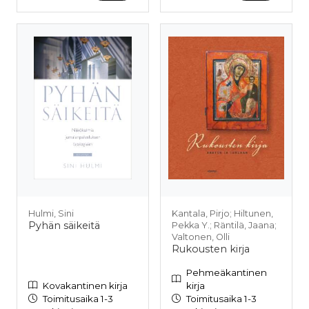
Hulmi, Sini
Kantala, Pirjo; Hiltunen,
Pyhän säikeitä
Pekka Y.; Räntilä, Jaana;
Valtonen, Olli
Rukousten kirja
Pehmeäkantinen
Kovakantinen kirja
kirja
Toimitusaika 1-3
Toimitusaika 1-3