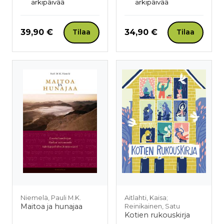
arkipäivää
arkipäivää
Hinta nyt
Hinta nyt
39,90 €
34,90 €
Tilaa
Tilaa
Niemelä, Pauli M.K.
Aitlahti, Kaisa;
Maitoa ja hunajaa
Reinikainen, Satu
Kotien rukouskirja