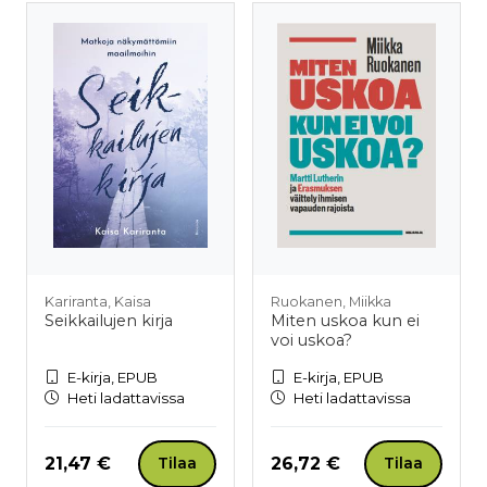
Kariranta, Kaisa
Ruokanen, Miikka
Seikkailujen kirja
Miten uskoa kun ei
voi uskoa?
E-kirja, EPUB
E-kirja, EPUB
Heti ladattavissa
Heti ladattavissa
Hinta nyt
Hinta nyt
21,47 €
26,72 €
Tilaa
Tilaa