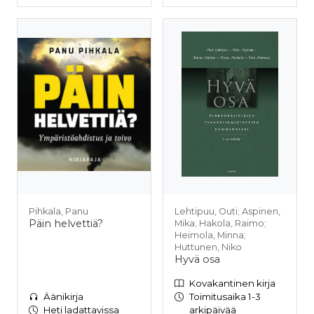
Pihkala, Panu
Lehtipuu, Outi; Aspinen,
Päin helvettiä?
Mika; Hakola, Raimo;
Heimola, Minna;
Huttunen, Niko
Hyvä osa
Kovakantinen kirja
Äänikirja
Toimitusaika 1-3
Heti ladattavissa
arkipäivää