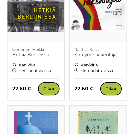
Nenonen, Heikki
Raittila, Kaisa
Hetkiä Berliinissä
Yhteyden rakentajat
Äänikirja
Äänikirja
Heti ladattavissa
Heti ladattavissa
Hinta nyt
Hinta nyt
22,60 €
22,60 €
Tilaa
Tilaa