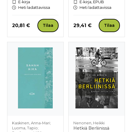
E-kirja
E-kirja, EPUB
Heti ladattavissa
Heti ladattavissa
Hinta nyt
Hinta nyt
20,81 €
29,41 €
Tilaa
Tilaa
Kaskinen, Anna-Mari;
Nenonen, Heikki
Hetkiä Berliinissä
Luoma, Tapio;