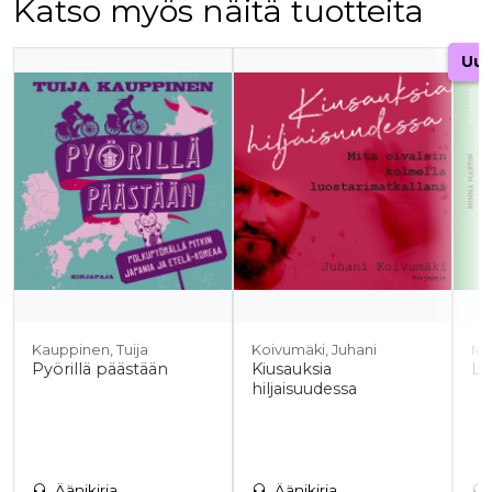
Katso myös näitä tuotteita
Tuoteluettelon alku
Uut
Kauppinen, Tuija
Koivumäki, Juhani
Ma
Pyörillä päästään
Kiusauksia
Lu
hiljaisuudessa
Äänikirja
Äänikirja