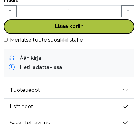
Lisää koriin
Merkitse tuote suosikkilistalle
Äänikirja
Heti ladattavissa
Tuotetiedot
Lisätiedot
Saavutettavuus