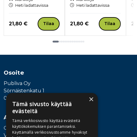
Heti ladattavissa
Heti ladattavissa
Hinta nyt
Hinta nyt
Hi
21,80 €
21,80 €
21
Tilaa
Tilaa
Tuoteluettelon loppu
Osoite
Publiva Oy
Sörnäistenkatu 1
×
00580 Helsinki
Tämä sivusto käyttää
evästeitä
Asiakaspalvelu
Tämä verkkosivusto käyttää evästeitä
käyttökokemuksen parantamiseksi.
Ota yhteyttä
Käyttämällä verkkosivustoamme hyväksyt
Vaihde: 010 345100