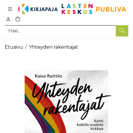
Pääsisältö
0
tuotetta ostoskorissa
Hae
Etusivu
Yhteyden rakentajat