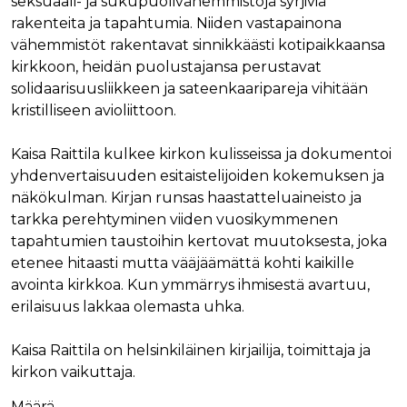
seksuaali- ja sukupuolivähemmistöjä syrjiviä
rakenteita ja tapahtumia. Niiden vastapainona
vähemmistöt rakentavat sinnikkäästi kotipaikkaansa
kirkkoon, heidän puolustajansa perustavat
solidaarisuusliikkeen ja sateenkaaripareja vihitään
kristilliseen avioliittoon.
Kaisa Raittila kulkee kirkon kulisseissa ja dokumentoi
yhdenvertaisuuden esitaistelijoiden kokemuksen ja
näkökulman. Kirjan runsas haastatteluaineisto ja
tarkka perehtyminen viiden vuosikymmenen
tapahtumien taustoihin kertovat muutoksesta, joka
etenee hitaasti mutta vääjäämättä kohti kaikille
avointa kirkkoa. Kun ymmärrys ihmisestä avartuu,
erilaisuus lakkaa olemasta uhka.
Kaisa Raittila on helsinkiläinen kirjailija, toimittaja ja
kirkon vaikuttaja.
Määrä