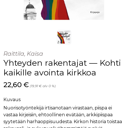
Raittila, Kaisa
Yhteyden rakentajat — Kohti
kaikille avointa kirkkoa
Hinta nyt
22,60 €
(19,91 € alv 0 %)
Kuvaus
Nuorisotyöntekijä irtisanotaan virastaan, piispa ei
vastaa kirjeisiin, ehtoollinen evätään, arkkipiispaa
syytetään harhaoppisuudesta. Kirkon historia toistaa