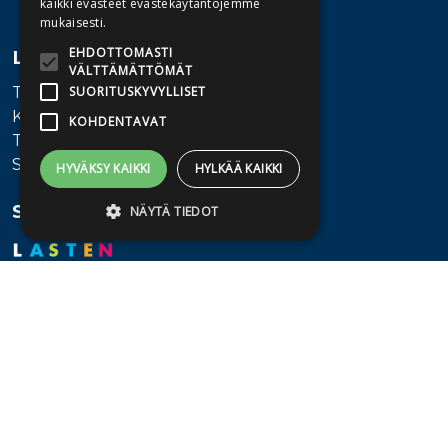
kaikki evästeet evästekäytäntöjemme
mukaisesti.
EHDOTTOMASTI
Lisätietoa
VÄLTTÄMÄTTÖMÄT
Toimitusehdot
SUORITUSKYVYLLISET
Käyttöohjeet
KOHDENTAVAT
Tietosuojaseloste
Saavutettavuusseloste
HYVÄKSY KAIKKI
HYLKÄÄ KAIKKI
Seuraa meitä
NÄYTÄ TIEDOT
Ehdottomasti välttämättömät
Suorituskyvylliset
Kohdentavat
Ehdottomasti välttämättömät evästeet
mahdollistavat verkkosivuston
perustoiminnot, kuten käyttäjän
kirjautumisen ja tilinhallinnan. Sivustoa ei
voida käyttää oikein ilman ehdottoman
välttämättömiä evästeitä.