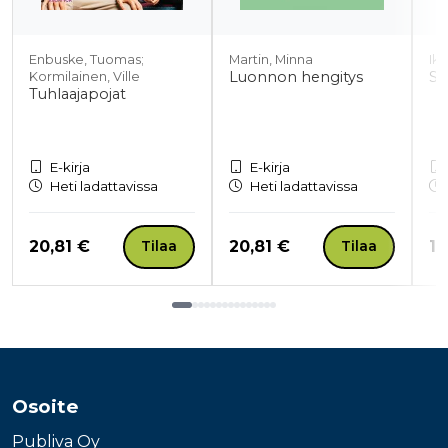
Enbuske, Tuomas;
Martin, Minna
Iko
Luonnon hengitys
Si
Kormilainen, Ville
Tuhlaajapojat
E-kirja
E-kirja
Heti ladattavissa
Heti ladattavissa
Hinta nyt
Hinta nyt
Hi
20,81 €
20,81 €
19
Tilaa
Tilaa
Tuoteluettelon loppu
Osoite
Publiva Oy