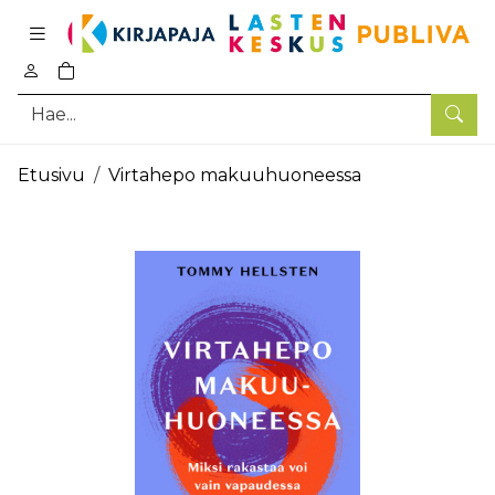
Pääsisältö
0
tuotetta ostoskorissa
Hae
Etusivu
Virtahepo makuuhuoneessa