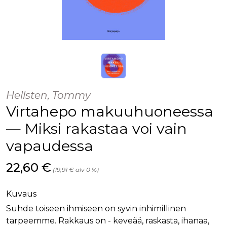
Hellsten, Tommy
Virtahepo makuuhuoneessa
— Miksi rakastaa voi vain
vapaudessa
Hinta nyt
22,60 €
(19,91 € alv 0 %)
Kuvaus
Suhde toiseen ihmiseen on syvin inhimillinen
tarpeemme. Rakkaus on - keveää, raskasta, ihanaa,