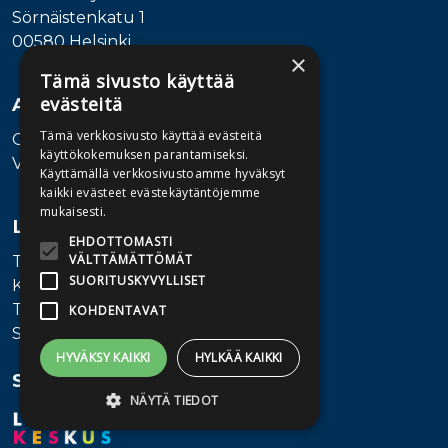
Sörnäistenkatu 1
00580 Helsinki
×
Tämä sivusto käyttää
evästeitä
Asiakaspalvelu
Tämä verkkosivusto käyttää evästeitä
Ota yhteyttä
käyttökokemuksen parantamiseksi.
Vaihde: 010 345100
Käyttämällä verkkosivustoamme hyväksyt
kaikki evästeet evästekäytäntöjemme
mukaisesti.
Lisätietoa
EHDOTTOMASTI
VÄLTTÄMÄTTÖMÄT
Toimitusehdot
SUORITUSKYVYLLISET
Käyttöohjeet
Tietosuojaseloste
KOHDENTAVAT
Saavutettavuusseloste
HYVÄKSY KAIKKI
HYLKÄÄ KAIKKI
Seuraa meitä
NÄYTÄ TIEDOT