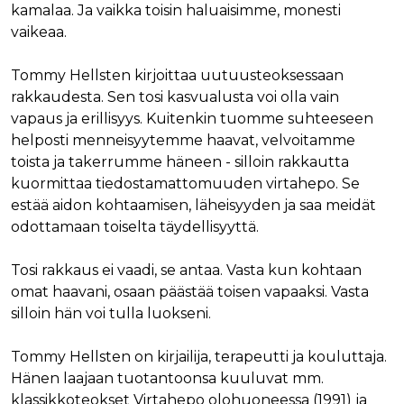
kamalaa. Ja vaikka toisin haluaisimme, monesti
vaikeaa.
Tommy Hellsten kirjoittaa uutuusteoksessaan
rakkaudesta. Sen tosi kasvualusta voi olla vain
vapaus ja erillisyys. Kuitenkin tuomme suhteeseen
helposti menneisyytemme haavat, velvoitamme
toista ja takerrumme häneen - silloin rakkautta
kuormittaa tiedostamattomuuden virtahepo. Se
estää aidon kohtaamisen, läheisyyden ja saa meidät
odottamaan toiselta täydellisyyttä.
Tosi rakkaus ei vaadi, se antaa. Vasta kun kohtaan
omat haavani, osaan päästää toisen vapaaksi. Vasta
silloin hän voi tulla luokseni.
Tommy Hellsten on kirjailija, terapeutti ja kouluttaja.
Hänen laajaan tuotantoonsa kuuluvat mm.
klassikkoteokset Virtahepo olohuoneessa (1991) ja