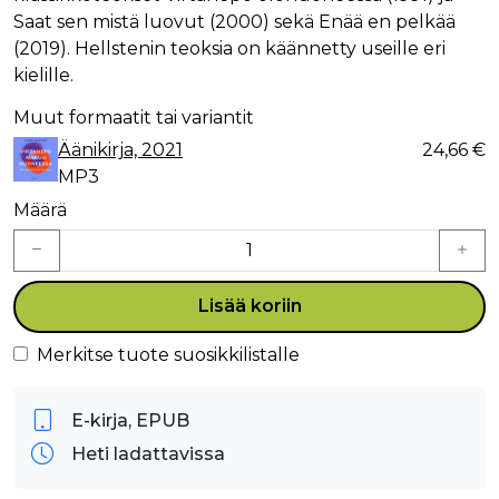
Saat sen mistä luovut (2000) sekä Enää en pelkää
(2019). Hellstenin teoksia on käännetty useille eri
kielille.
Muut formaatit tai variantit
Äänikirja, 2021
24,66 €
MP3
Määrä
Lisää koriin
Merkitse tuote suosikkilistalle
E-kirja, EPUB
Heti ladattavissa