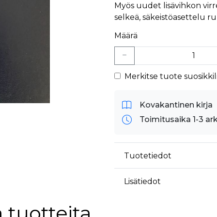
Myös uudet lisävihkon virr
selkeä, säkeistöasettelu 
Määrä
Merkitse tuote suosikkili
Kovakantinen kirja
Toimitusaika 1-3 ar
Tuotetiedot
Lisätiedot
 tuotteita