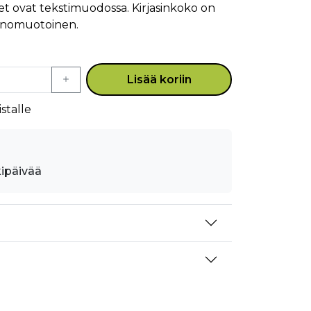
et ovat tekstimuodossa. Kirjasinkoko on
runomuotoinen.
Lisää koriin
stalle
kipäivää