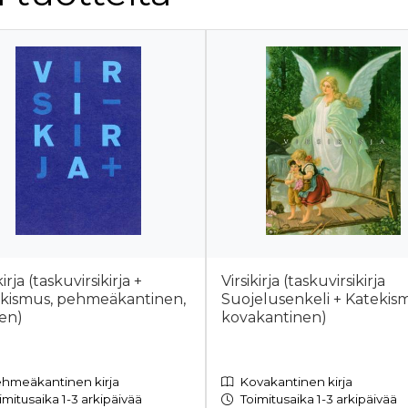
kirja (taskuvirsikirja +
Virsikirja (taskuvirsikirja
kismus, pehmeäkantinen,
Suojelusenkeli + Katekis
nen)
kovakantinen)
hmeäkantinen kirja
Kovakantinen kirja
imitusaika 1-3 arkipäivää
Toimitusaika 1-3 arkipäivää