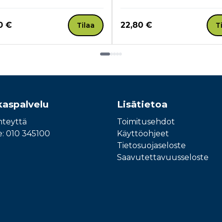
a nyt
Hinta nyt
0 €
22,80 €
Tilaa
T
kaspalvelu
Lisätietoa
hteyttä
Toimitusehdot
e: 010 345100
Käyttöohjeet
Tietosuojaseloste
Saavutettavuusseloste