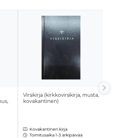
Virsikirja (kirkkovirsikirja, musta,
Virsikirja (t
mus,
kovakantinen)
316 + Katek
kovakantin
Kovakantinen kirja
Kovakantin
Toimitusaika 1-3 arkipäivää
Toimitusaik