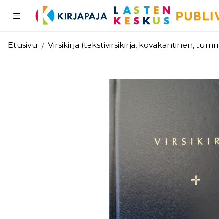
Pääsisältö
Etusivu
Virsikirja (tekstivirsikirja, kovakantinen, tu