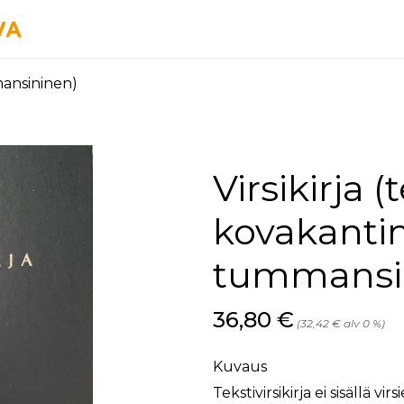
mmansininen)
Virsikirja (t
kovakanti
tummansi
Hinta nyt
36,80 €
(32,42 € alv 0 %)
Kuvaus
Tekstivirsikirja ei sisällä v