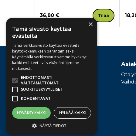
Hinta nyt
Hint
36,80 €
18,2
Tilaa
×
Tämä sivusto käyttää
evästeitä
Tuoteluettelon loppu
Tämä verkkosivusto käyttää evästeitä
käyttökokemuksen parantamiseksi.
Käyttämällä verkkosivustoamme hyväksyt
kaikki evästeet evästekäytäntöjemme
Osoite
Asia
mukaisesti.
Publiva Oy
Ota y
EHDOTTOMASTI
Sörnäistenkatu 1
Vaihd
VÄLTTÄMÄTTÖMÄT
00580 Helsinki
SUORITUSKYVYLLISET
KOHDENTAVAT
HYVÄKSY KAIKKI
HYLKÄÄ KAIKKI
NÄYTÄ TIEDOT