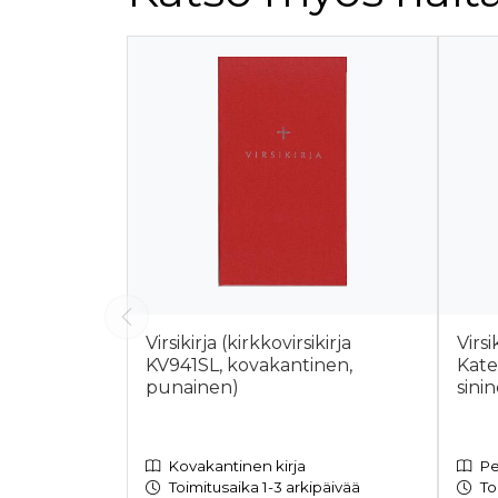
Tuoteluettelon alku
Virsikirja (kirkkovirsikirja
Virsi
KV941SL, kovakantinen,
Kate
punainen)
sini
Kovakantinen kirja
Pe
Toimitusaika 1-3 arkipäivää
To