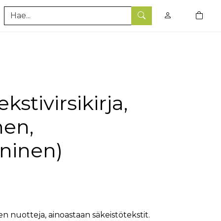
0
tuotet
Hae
ekstivirsikirja,
nen,
ninen)
irsien nuotteja, ainoastaan säkeistötekstit.