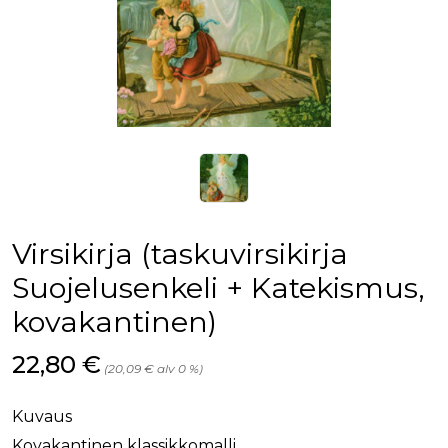
Virsikirja (taskuvirsikirja
Suojelusenkeli + Katekismus,
kovakantinen)
Hinta nyt
22,80 €
(20,09 € alv 0 %)
Kuvaus
Kovakantinen klassikkomalli.