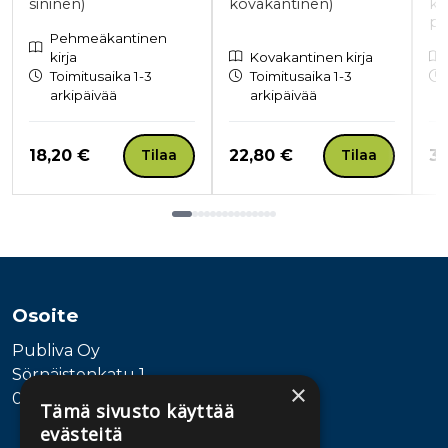
sininen)
kovakantinen)
ko
pu
Pehmeäkantinen
kirja
Kovakantinen kirja
Toimitusaika 1-3
Toimitusaika 1-3
arkipäivää
arkipäivää
Hinta nyt
Hinta nyt
Hi
18,20 €
22,80 €
36
Tilaa
Tilaa
Tuoteluettelon loppu
Osoite
Publiva Oy
Sörnäistenkatu 1
×
00580 Helsinki
Tämä sivusto käyttää
evästeitä