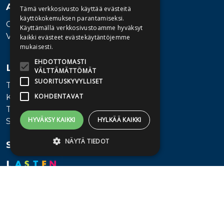
Asiakaspalvelu
Tämä verkkosivusto käyttää evästeitä
käyttökokemuksen parantamiseksi.
Ota yhteyttä
Käyttämällä verkkosivustoamme hyväksyt
Vaihde: 010 345100
kaikki evästeet evästekäytäntöjemme
mukaisesti.
EHDOTTOMASTI
Lisätietoa
VÄLTTÄMÄTTÖMÄT
SUORITUSKYVYLLISET
Toimitusehdot
KOHDENTAVAT
Käyttöohjeet
Tietosuojaseloste
HYVÄKSY KAIKKI
HYLKÄÄ KAIKKI
Saavutettavuusseloste
NÄYTÄ TIEDOT
Seuraa meitä
Ehdottomasti välttämättömät
Suorituskyvylliset
Kohdentavat
Ehdottomasti välttämättömät evästeet
mahdollistavat verkkosivuston