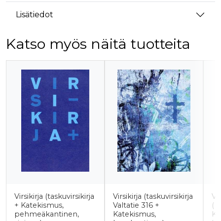
Lisätiedot
Katso myös näitä tuotteita
Tuoteluettelon alku
Virsikirja (taskuvirsikirja
Virsikirja (taskuvirsikirja
Vir
+ Katekismus,
Valtatie 316 +
(ki
pehmeäkantinen,
Katekismus,
KV