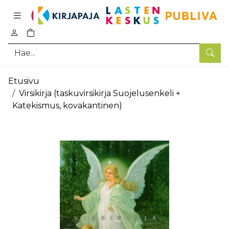
Pääsisältö
0
tuotetta ostoskorissa
Hae
Etusivu
Virsikirja (taskuvirsikirja Suojelusenkeli +
Katekismus, kovakantinen)