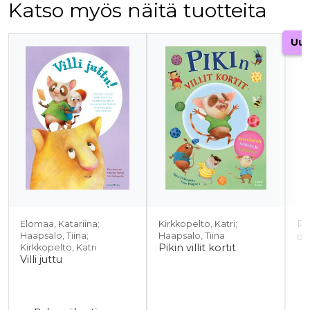
Katso myös näitä tuotteita
Tuoteluettelon alku
Uut
Pi
Elomaa, Katariina;
Kirkkopelto, Katri;
Haapsalo, Tiina;
Haapsalo, Tiina
da
Pikin villit kortit
Kirkkopelto, Katri
Villi juttu