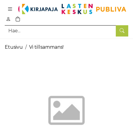
Pääsisältö
0
tuotetta ostoskorissa
Hae
Etusivu
Vi tillsammans!