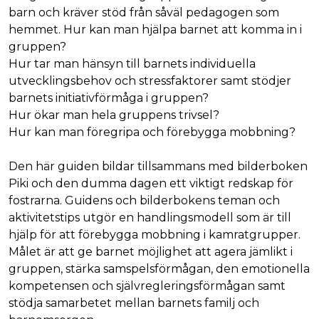
barn och kräver stöd från såväl pedagogen som
hemmet. Hur kan man hjälpa barnet att komma in i
gruppen?
Hur tar man hänsyn till barnets individuella
utvecklingsbehov och stressfaktorer samt stödjer
barnets initiativförmåga i gruppen?
Hur ökar man hela gruppens trivsel?
Hur kan man föregripa och förebygga mobbning?
Den här guiden bildar tillsammans med bilderboken
Piki och den dumma dagen ett viktigt redskap för
fostrarna. Guidens och bilderbokens teman och
aktivitetstips utgör en handlingsmodell som är till
hjälp för att förebygga mobbning i kamratgrupper.
Målet är att ge barnet möjlighet att agera jämlikt i
gruppen, stärka samspelsförmågan, den emotionella
kompetensen och självregleringsförmågan samt
stödja samarbetet mellan barnets familj och