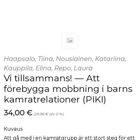
Haapsalo, Tiina, Nousiainen, Katariina,
Kauppila, Elina, Repo, Laura
Vi tillsammans! — Att
förebygga mobbning i barns
kamratrelationer (PIKI)
Hinta nyt
34,00 €
(29,96 € alv 0 %)
Kuvaus
Att gå med i en kamratgrupp är ett stort steg för ett