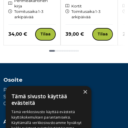
Pehmeäkantinen
kirja
Kortit
Toimitusaika 1-3
Toimitusaika 1-3
arkipäivää
arkipäivää
Hinta nyt
Hinta nyt
Hi
34,00 €
39,00 €
28
Tilaa
Tilaa
Tuoteluettelon loppu
Osoite
Publiva Oy
×
Tämä sivusto käyttää
Sörnäistenkatu 1
evästeitä
00580 Helsinki
Tämä verkkosivusto käyttää evästeitä
käyttökokemuksen parantamiseksi.
Asiakaspalvelu
Käyttämällä verkkosivustoamme hyväksyt