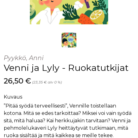
Pyykkö, Anni
Venni ja Lyly - Ruokatutkijat
Hinta nyt
26,50 €
(23,35 € alv 0 %)
Kuvaus
”Pitää syödä terveellisesti”, Vennille toistellaan
kotona. Mitä se edes tarkoittaa? Miksei voi vain syödä
sitä, mitä haluaa? Kai herkkujakin tarvitaan? Venni ja
pehmolelukaveri Lyly heittäytyvät tutkimaan, mitä
ruoka sisältää ja mitä kaikkea se meille tekee.