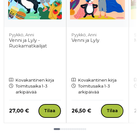
Pyykkö, Anni
Pyykkö, Anni
So
Venni ja Lyly -
Venni ja Lyly
Mi
Ruokamatkailijat
Kovakantinen kirja
Kovakantinen kirja
Toimitusaika 1-3
Toimitusaika 1-3
arkipäivää
arkipäivää
Hinta nyt
Hinta nyt
Hi
27,00 €
26,50 €
23
Tilaa
Tilaa
Tuoteluettelon loppu