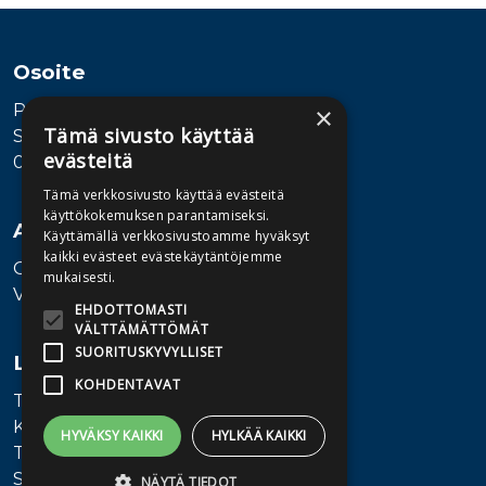
Osoite
Publiva Oy
×
Tämä sivusto käyttää
Sörnäistenkatu 1
evästeitä
00580 Helsinki
Tämä verkkosivusto käyttää evästeitä
käyttökokemuksen parantamiseksi.
Asiakaspalvelu
Käyttämällä verkkosivustoamme hyväksyt
kaikki evästeet evästekäytäntöjemme
Ota yhteyttä
mukaisesti.
Vaihde: 010 345100
EHDOTTOMASTI
VÄLTTÄMÄTTÖMÄT
SUORITUSKYVYLLISET
Lisätietoa
KOHDENTAVAT
Toimitusehdot
Käyttöohjeet
HYVÄKSY KAIKKI
HYLKÄÄ KAIKKI
Tietosuojaseloste
Saavutettavuusseloste
NÄYTÄ TIEDOT