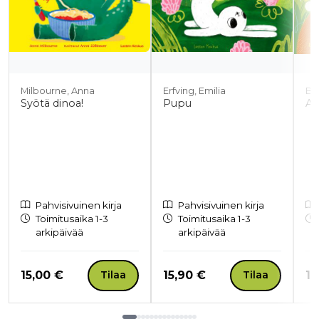
Milbourne, Anna
Erfving, Emilia
Br
Syötä dinoa!
Pupu
An
Pahvisivuinen kirja
Pahvisivuinen kirja
Toimitusaika 1-3
Toimitusaika 1-3
arkipäivää
arkipäivää
Hinta nyt
Hinta nyt
Hi
15,00 €
15,90 €
14
Tilaa
Tilaa