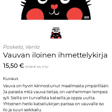
Poskela, Venla
Vauvan iloinen ihmettelykirja
Hinta nyt
15,50 €
(13,66 € alv 0 %)
Kuvaus
Vauva on hyvin kiinnostunut maailmasta ympärillään.
Ja parasta mitä vauva tietää, on vanhemman lempeä
syli. Sieltä on turvallista katsella ja oppia uutta.
Yhteinen hetki katselukirjan parissa on vauvalle iso
ilo ja suuri seikkailu.