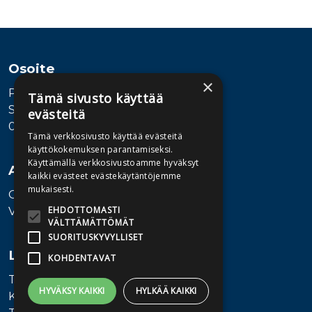
Tuoteluettelon loppu
Osoite
×
Publiva Oy
Tämä sivusto käyttää
Sörnäistenkatu 1
evästeitä
00580 Helsinki
Tämä verkkosivusto käyttää evästeitä
käyttökokemuksen parantamiseksi.
Käyttämällä verkkosivustoamme hyväksyt
Asiakaspalvelu
kaikki evästeet evästekäytäntöjemme
mukaisesti.
Ota yhteyttä
EHDOTTOMASTI
Vaihde: 010 345100
VÄLTTÄMÄTTÖMÄT
SUORITUSKYVYLLISET
Lisätietoa
KOHDENTAVAT
Toimitusehdot
HYVÄKSY KAIKKI
HYLKÄÄ KAIKKI
Käyttöohjeet