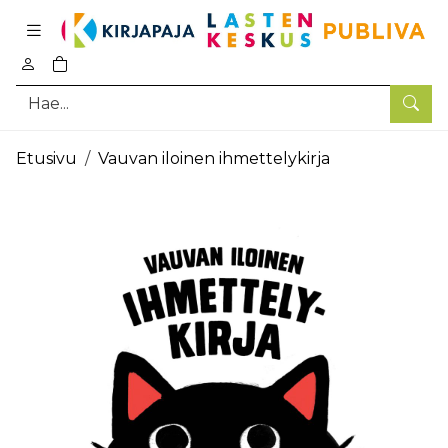
Pääsisältö
0
tuotetta ostoskorissa
Hae
Etusivu
Vauvan iloinen ihmettelykirja