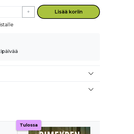
Lisää koriin
stalle
kipäivää
Tulossa