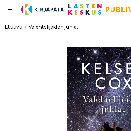
Pääsisältö
Etusivu
Valehtelijoiden juhlat