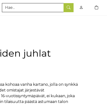
0
tuotet
Hae
oiden juhlat
ssa kohoaa vanha kartano, jolla on synkkä
t omistajat järjestävät
 16-vuotissyntymäpäivät, ei kukaan, joka
liin tilaisuutta päästä astumaan talon