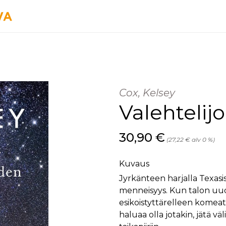
Cox, Kelsey
Valehtelij
Hinta nyt
30,90 €
(27,22 € alv 0 %)
Kuvaus
Jyrkänteen harjalla Texasi
menneisyys. Kun talon uude
esikoistyttärelleen komeat
haluaa olla jotakin, jätä vä