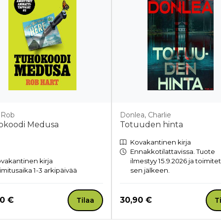
, Rob
Donlea, Charlie
okoodi Medusa
Totuuden hinta
Kovakantinen kirja
Ennakkotilattavissa. Tuote
vakantinen kirja
ilmestyy 15.9.2026 ja toimite
imitusaika 1-3 arkipäivää
sen jälkeen.
a nyt
Hinta nyt
90 €
30,90 €
Tilaa
T