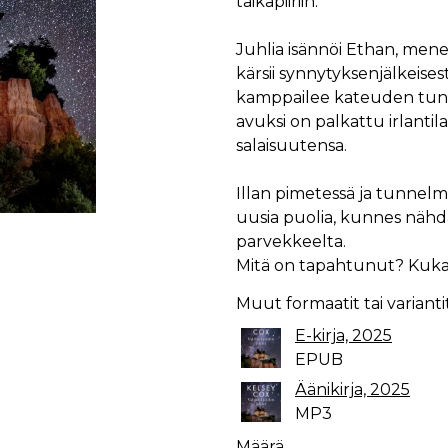
taikapiiriin.
Juhlia isännöi Ethan, mene
kärsii synnytyksenjälkeis
kamppailee kateuden tunt
avuksi on palkattu irlantil
salaisuutensa.
Illan pimetessä ja tunnelm
uusia puolia, kunnes näh
parvekkeelta.
Mitä on tapahtunut? Kuka 
Muut formaatit tai varianti
E-kirja, 2025
EPUB
Äänikirja, 2025
MP3
Määrä