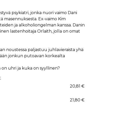
styvä psykiatri, jonka nuori vaimo Dani
estä masennuksesta. Ex-vaimo Kim
eiden ja alkoholiongelman kanssa. Danin
ainen lastenhoitaja Orlaith, jolla on omat
an noustessa paljastuu juhlavieraista yhä
dään jonkun putoavan korkealta
on uhri ja kuka on syyllinen?
t
20,81 €
21,80 €