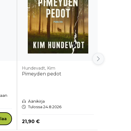
Hundevadt, Kim
Hundevadt, 
Pimeyden pedot
Operaatio 
taan
Kovakantin
Toimitusaik
Äänikirja
Tulossa 24.8.2026
Hinta nyt
30,90 €
ilaa
Hinta nyt
21,90 €