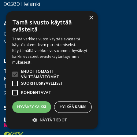
00580 Helsinki
×
Tämä sivusto käyttää
Asiakaspalvelu
evästeitä
Ota yhteyttä
Tämä verkkosivusto käyttää evästeitä
Vaihde: 010 345100
käyttökokemuksen parantamiseksi.
Käyttämällä verkkosivustoamme hyväksyt
kaikki evästeet evästekäytäntöjemme
Lisätietoa
mukaisesti.
Toimitusehdot
EHDOTTOMASTI
VÄLTTÄMÄTTÖMÄT
Käyttöohjeet
SUORITUSKYVYLLISET
Tietosuojaseloste
KOHDENTAVAT
Saavutettavuusseloste
Seuraa meitä
HYVÄKSY KAIKKI
HYLKÄÄ KAIKKI
NÄYTÄ TIEDOT