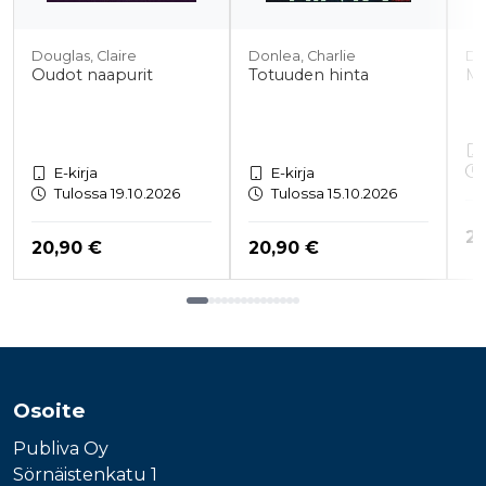
Douglas, Claire
Donlea, Charlie
Do
Oudot naapurit
Totuuden hinta
Mu
E-kirja
E-kirja
Tulossa 19.10.2026
Tulossa 15.10.2026
Hi
20
Hinta nyt
Hinta nyt
20,90 €
20,90 €
Tuoteluettelon loppu
Osoite
Publiva Oy
Sörnäistenkatu 1