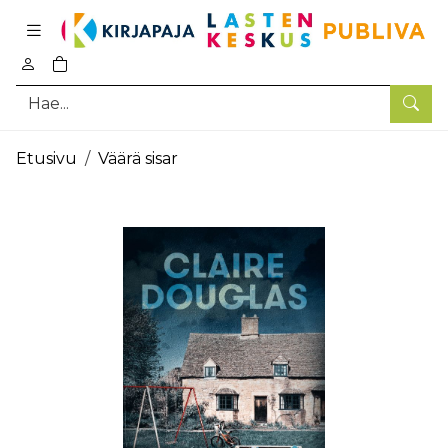
Pääsisältö
0
tuotetta ostoskorissa
Hae
Etusivu
Väärä sisar