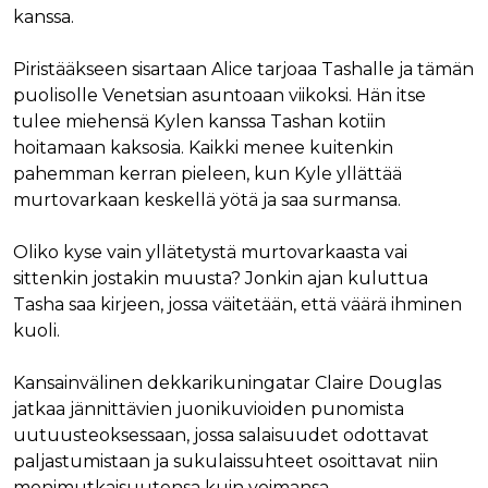
kanssa.
Piristääkseen sisartaan Alice tarjoaa Tashalle ja tämän
puolisolle Venetsian asuntoaan viikoksi. Hän itse
tulee miehensä Kylen kanssa Tashan kotiin
hoitamaan kaksosia. Kaikki menee kuitenkin
pahemman kerran pieleen, kun Kyle yllättää
murtovarkaan keskellä yötä ja saa surmansa.
Oliko kyse vain yllätetystä murtovarkaasta vai
sittenkin jostakin muusta? Jonkin ajan kuluttua
Tasha saa kirjeen, jossa väitetään, että väärä ihminen
kuoli.
Kansainvälinen dekkarikuningatar Claire Douglas
jatkaa jännittävien juonikuvioiden punomista
uutuusteoksessaan, jossa salaisuudet odottavat
paljastumistaan ja sukulaissuhteet osoittavat niin
monimutkaisuutensa kuin voimansa.