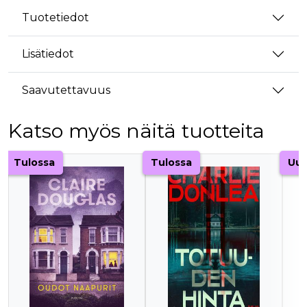
Tuotetiedot
Lisätiedot
Saavutettavuus
Katso myös näitä tuotteita
Tuoteluettelon alku
Tulossa
Tulossa
Uut