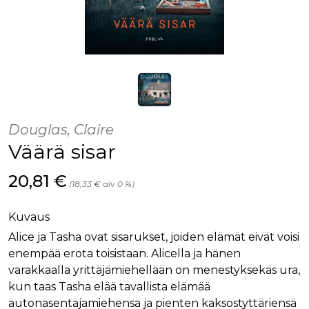
Douglas, Claire
Väärä sisar
Hinta nyt
20,81 €
(18,33 € alv 0 %)
Kuvaus
Alice ja Tasha ovat sisarukset, joiden elämät eivät voisi
enempää erota toisistaan. Alicella ja hänen
varakkaalla yrittäjämiehellään on menestyksekäs ura,
kun taas Tasha elää tavallista elämää
autonasentajamiehensä ja pienten kaksostyttäriensä