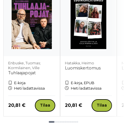
Enbuske, Tuomas;
Hatakka, Heimo
Ma
Luomiskertomus
Lu
Kormilainen, Ville
Tuhlaajapojat
E-kirja
E-kirja, EPUB
Heti ladattavissa
Heti ladattavissa
Hinta nyt
Hinta nyt
Hi
20,81 €
20,81 €
20
Tilaa
Tilaa