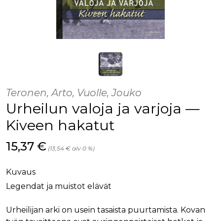
Teronen, Arto, Vuolle, Jouko
Urheilun valoja ja varjoja —
Kiveen hakatut
Hinta nyt
15,37 €
(13,54 € alv 0 %)
Kuvaus
Legendat ja muistot elävät
Urheilijan arki on usein tasaista puurtamista. Kovan