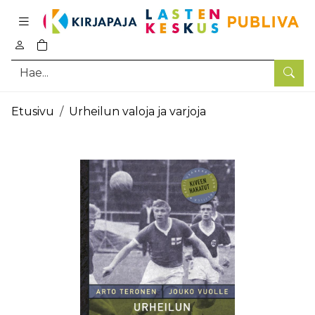
Pääsisältö
0
tuotetta ostoskorissa
Hae
Etusivu
Urheilun valoja ja varjoja