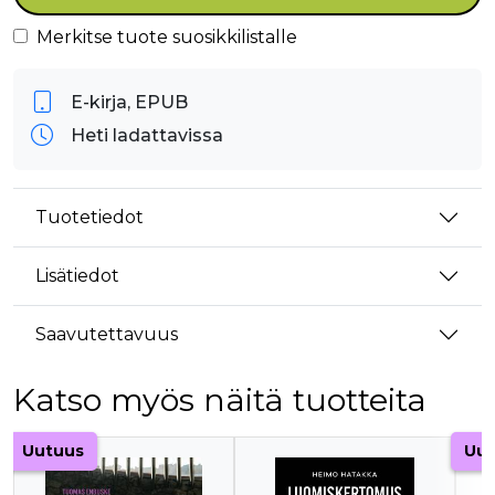
Merkitse tuote suosikkilistalle
E-kirja, EPUB
Heti ladattavissa
Tuotetiedot
Lisätiedot
Saavutettavuus
Katso myös näitä tuotteita
Tuoteluettelon alku
Uutuus
Uut