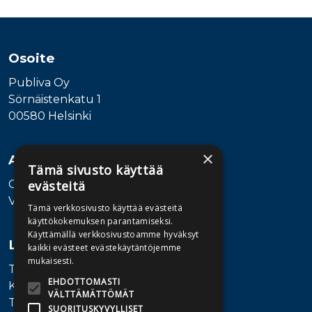
Tuoteluettelon loppu
Osoite
Publiva Oy
Sörnäistenkatu 1
00580 Helsinki
×
Asiakaspalvelu
Tämä sivusto käyttää
Ota yhteyttä
evästeitä
Vaihde: 010 345100
Tämä verkkosivusto käyttää evästeitä
käyttökokemuksen parantamiseksi.
Käyttämällä verkkosivustoamme hyväksyt
Lisätietoa
kaikki evästeet evästekäytäntöjemme
mukaisesti.
Toimitusehdot
EHDOTTOMASTI
Käyttöohjeet
VÄLTTÄMÄTTÖMÄT
Tietosuojaseloste
SUORITUSKYVYLLISET