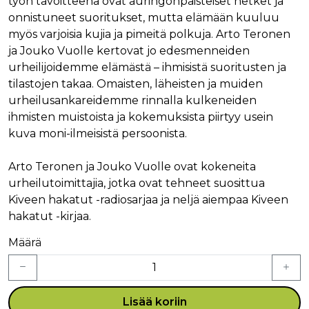
työn tavoitteena ovat auringonpaisteiset hetket ja
onnistuneet suoritukset, mutta elämään kuuluu
myös varjoisia kujia ja pimeitä polkuja. Arto Teronen
ja Jouko Vuolle kertovat jo edesmenneiden
urheilijoidemme elämästä – ihmisistä suoritusten ja
tilastojen takaa. Omaisten, läheisten ja muiden
urheilusankareidemme rinnalla kulkeneiden
ihmisten muistoista ja kokemuksista piirtyy usein
kuva moni-ilmeisistä persoonista.
Arto Teronen ja Jouko Vuolle ovat kokeneita
urheilutoimittajia, jotka ovat tehneet suosittua
Kiveen hakatut -radiosarjaa ja neljä aiempaa Kiveen
hakatut -kirjaa.
Määrä
Lisää koriin