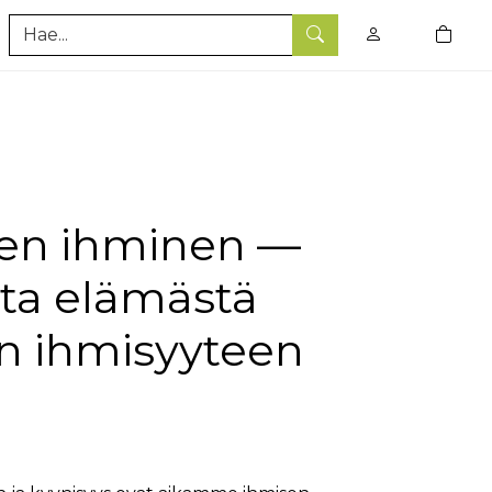
0
tuotet
Hae
en ihminen —
sta elämästä
 ihmisyyteen