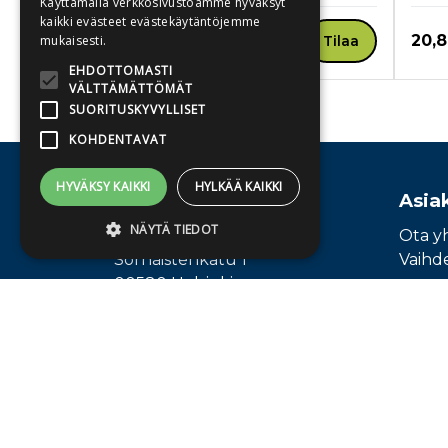
Käyttämällä verkkosivustoamme hyväksyt
kaikki evästeet evästekäytäntöjemme
Hinta nyt
Hint
20,81 €
20,8
Tilaa
mukaisesti.
EHDOTTOMASTI
VÄLTTÄMÄTTÖMÄT
SUORITUSKYVYLLISET
Tuoteluettelon loppu
KOHDENTAVAT
HYVÄKSY KAIKKI
HYLKÄÄ KAIKKI
Osoite
Asia
NÄYTÄ TIEDOT
Publiva Oy
Ota y
Sörnäistenkatu 1
Vaihd
00580 Helsinki
Ehdottomasti välttämättömät
Suorituskyvylliset
Kohdentavat
Ehdottomasti välttämättömät evästeet
mahdollistavat verkkosivuston
perustoiminnot, kuten käyttäjän
kirjautumisen ja tilinhallinnan. Sivustoa ei
voida käyttää oikein ilman ehdottoman
välttämättömiä evästeitä.