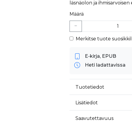
läsnäolon ja ihmisarvoisen
Määrä
Merkitse tuote suosikkili
E-kirja, EPUB
Heti ladattavissa
Tuotetiedot
Lisätiedot
Saavutettavuus