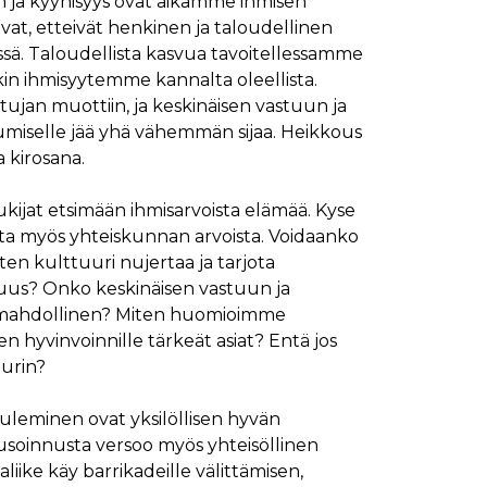
a kyynisyys ovat aikamme ihmisen
vat, etteivät henkinen ja taloudellinen
essä. Taloudellista kasvua tavoitellessamme
n ihmisyytemme kannalta oleellista.
tujan muottiin, ja keskinäisen vastuun ja
miselle jää yhä vähemmän sijaa. Heikkous
 kirosana.
kijat etsimään ihmisarvoista elämää. Kyse
tta myös yhteiskunnan arvoista. Voidaanko
en kulttuuri nujertaa ja tarjota
suus? Onko keskinäisen vastuun ja
 mahdollinen? Miten huomioimme
 hyvinvoinnille tärkeät asiat? Entä jos
uurin?
uleminen ovat yksilöllisen hyvän
pusoinnusta versoo myös yhteisöllinen
iike käy barrikadeille välittämisen,