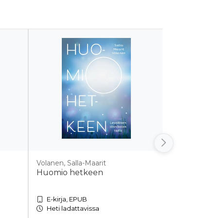
Volanen, Salla-Maarit
Hatakka, He
Huomio hetkeen
Luomisker
E-kirja, EPUB
E-kirja, EP
Heti ladattavissa
Heti ladatt