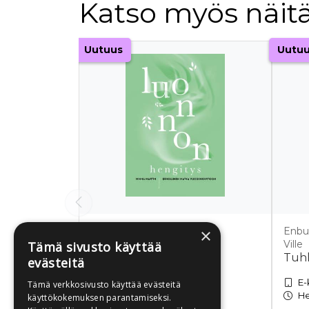
Katso myös näitä
Tuoteluettelon alku
Uutuus
Uutu
×
Martin, Minna
Enbu
Luonnon hengitys
Ville
Tämä sivusto käyttää
Tuhl
evästeitä
E-kirja
E-
Tämä verkkosivusto käyttää evästeitä
Heti ladattavissa
He
käyttökokemuksen parantamiseksi.