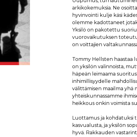
Uupumus, turhautuminen j
arkikokemuksia. Ne osoitta
hyvinvointi kulje käsi käd
olemme kadottaneet jotaki
Yksilö on pakotettu suoriu
vuorovaikutuksen toteutu
on voittajien valtakunnassa
Tommy Hellsten haastaa lu
on yksilön valinnoista, mu
häpeän leimaama suoritust
inhimillisyydelle mahdolli
välittämisen maailma yhä
yhteiskunnassamme ihmisen
heikkous onkin voimista s
Luottamus ja kohdatuksi t
kasvualusta, ja yksilön so
hyvä. Rakkauden vastarintal