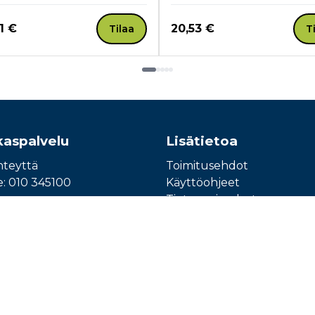
a nyt
Hinta nyt
1 €
20,53 €
Tilaa
T
kaspalvelu
Lisätietoa
hteyttä
Toimitusehdot
e: 010 345100
Käyttöohjeet
Tietosuojaseloste
Saavutettavuusseloste