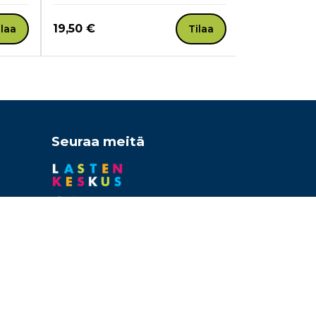
Hinta nyt
Hinta nyt
19,50 €
20,81 €
ilaa
Tilaa
Seuraa meitä