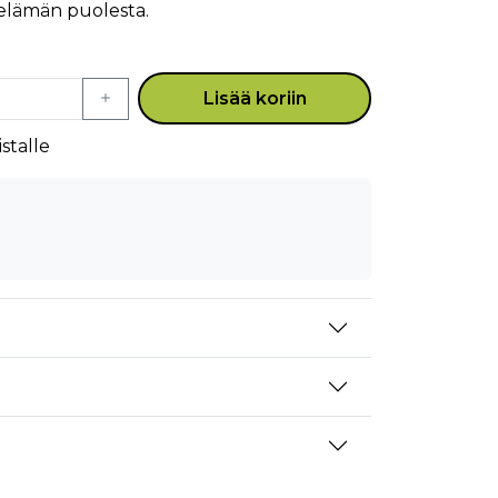
 elämän puolesta.
Lisää koriin
stalle