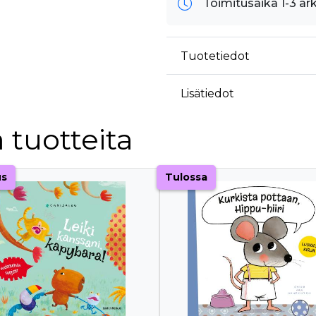
Toimitusaika 1-3 ar
Tuotetiedot
Lisätiedot
 tuotteita
us
Tulossa