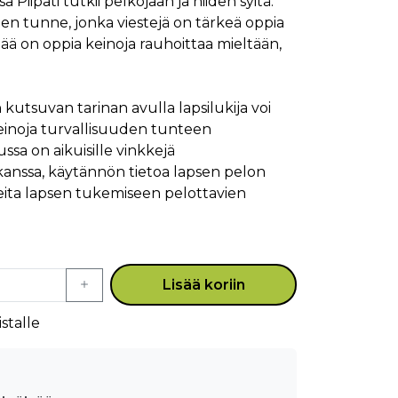
iipati tutkii pelkojaan ja niiden syitä.
nen tunne, jonka viestejä on tärkeä oppia
ä on oppia keinoja rauhoittaa mieltään,
kutsuvan tarinan avulla lapsilukija voi
keinoja turvallisuuden tunteen
ssa on aikuisille vinkkejä
kanssa, käytännön tietoa lapsen pelon
eita lapsen tukemiseen pelottavien
Lisää koriin
stalle