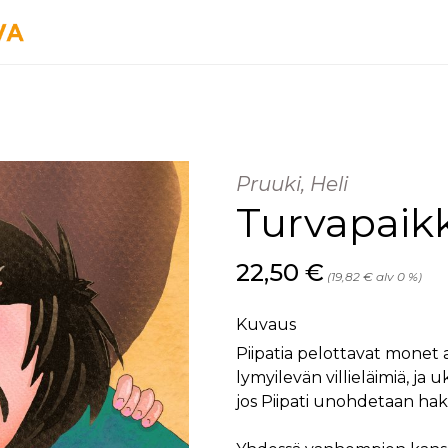
Pruuki, Heli
Turvapaik
Hinta nyt
22,50 €
(19,82 € alv 0 %)
Kuvaus
Piipatia pelottavat monet 
lymyilevän villieläimiä, ja 
jos Piipati unohdetaan hak