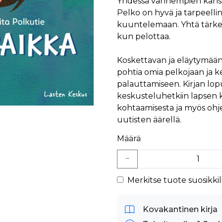
Yhdessä vanhempien kanssa P
Pelko on hyvä ja tarpeelli
kuuntelemaan. Yhtä tärkeä
kun pelottaa.
Koskettavan ja eläytymään 
pohtia omia pelkojaan ja 
palauttamiseen. Kirjan lopu
keskusteluhetkiin lapsen 
kohtaamisesta ja myös ohj
uutisten äärellä.
Määrä
Merkitse tuote suosikkili
Kovakantinen kirja