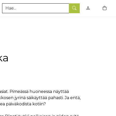
0
tuotet
Hae
ka
asiat. Pimeässä huoneessa näyttää
ukkosen jyrinä säikäyttää pahasti. Ja entä,
ea päiväkodista kotiin?