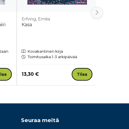
Erfving, Emilia
Erfving, Emili
iri
Kasa
Pikku-Kasa
etaan
Kovakantinen kirja
Kovakantin
Toimitusaika 1-3 arkipäivää
Toimitusaik
Hinta nyt
Hinta nyt
13,30 €
21,50 €
ilaa
Tilaa
Seuraa meitä