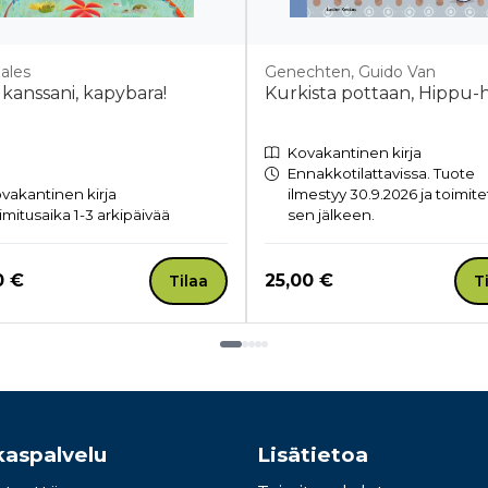
ales
Genechten, Guido Van
i kanssani, kapybara!
Kurkista pottaan, Hippu-hi
Kovakantinen kirja
Ennakkotilattavissa. Tuote
vakantinen kirja
ilmestyy 30.9.2026 ja toimit
imitusaika 1-3 arkipäivää
sen jälkeen.
a nyt
Hinta nyt
0 €
25,00 €
Tilaa
T
kaspalvelu
Lisätietoa