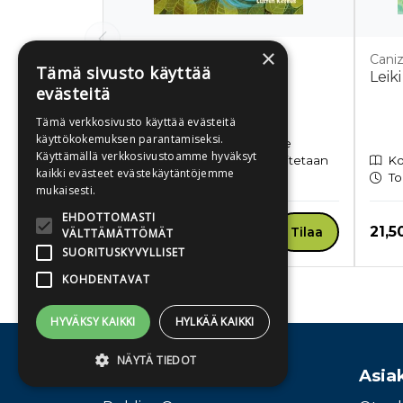
×
Weber, Judith
Caniz
Tämä sivusto käyttää
Kupsistupsis-karhu
Leik
evästeitä
Tämä verkkosivusto käyttää evästeitä
Kovakantinen kirja
käyttökokemuksen parantamiseksi.
Ennakkotilattavissa. Tuote
Käyttämällä verkkosivustoamme hyväksyt
ilmestyy 30.9.2026 ja toimitetaan
Ko
kaikki evästeet evästekäytäntöjemme
sen jälkeen.
To
mukaisesti.
EHDOTTOMASTI
Hinta nyt
Hint
22,50 €
21,5
Tilaa
VÄLTTÄMÄTTÖMÄT
SUORITUSKYVYLLISET
KOHDENTAVAT
Tuoteluettelon loppu
HYVÄKSY KAIKKI
HYLKÄÄ KAIKKI
NÄYTÄ TIEDOT
Osoite
Asia