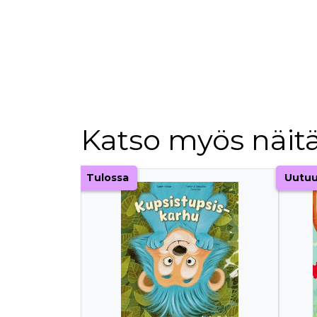
Katso myös näitä
Tuoteluettelon alku
Tulossa
Uutu