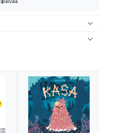
kipäivää