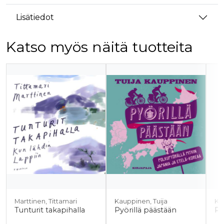
Lisätiedot
Katso myös näitä tuotteita
Tuoteluettelon alku
Marttinen, Tittamari
Kauppinen, Tuija
Ka
Tunturit takapihalla
Pyörillä päästään
Py