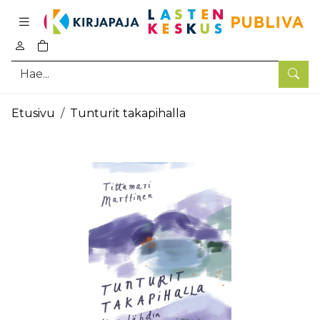
Pääsisältö
0
tuotetta ostoskorissa
Hae
Etusivu
Tunturit takapihalla