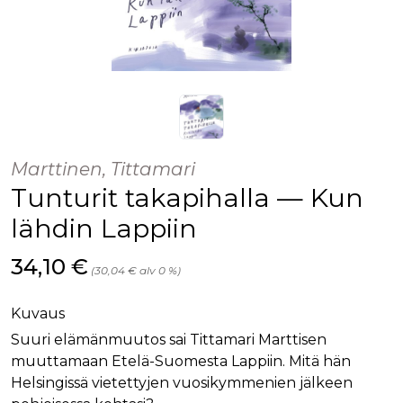
Marttinen, Tittamari
Tunturit takapihalla — Kun
lähdin Lappiin
Hinta nyt
34,10 €
(30,04 € alv 0 %)
Kuvaus
Suuri elämänmuutos sai Tittamari Marttisen
muuttamaan Etelä-Suomesta Lappiin. Mitä hän
Helsingissä vietettyjen vuosikymmenien jälkeen