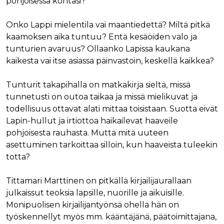
pohjoisessa kohtasi?
Onko Lappi mielentila vai maantiedettä? Miltä pitkä
kaamoksen aika tuntuu? Entä kesäöiden valo ja
tunturien avaruus? Ollaanko Lapissa kaukana
kaikesta vai itse asiassa päinvastoin, keskellä kaikkea?
Tunturit takapihalla on matkakirja sieltä, missä
tunnetusti on outoa taikaa ja missä mielikuvat ja
todellisuus ottavat alati mittaa toisistaan. Suotta eivät
Lapin-hullut ja irtiottoa haikailevat haaveile
pohjoisesta rauhasta. Mutta mitä uuteen
asettuminen tarkoittaa silloin, kun haaveista tuleekin
totta?
Tittamari Marttinen on pitkällä kirjailijaurallaan
julkaissut teoksia lapsille, nuorille ja aikuisille.
Monipuolisen kirjailijantyönsä ohella hän on
työskennellyt myös mm. kääntäjänä, päätoimittajana,