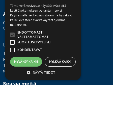
Tämä verkkosivusto käyttää evästeitä
käyttökokemuksen parantamiseksi.
Asiakaspalvelu
Käyttämällä verkkosivustoamme hyväksyt
kaikki evästeet evästekäytäntöjemme
Ota yhteyttä
mukaisesti.
Vaihde: 010 345100
EHDOTTOMASTI
VÄLTTÄMÄTTÖMÄT
SUORITUSKYVYLLISET
Lisätietoa
KOHDENTAVAT
Toimitusehdot
Käyttöohjeet
HYVÄKSY KAIKKI
HYLKÄÄ KAIKKI
Tietosuojaseloste
Saavutettavuusseloste
NÄYTÄ TIEDOT
Seuraa meitä
Ehdottomasti välttämättömät
Suorituskyvylliset
Kohdentavat
Ehdottomasti välttämättömät evästeet
mahdollistavat verkkosivuston