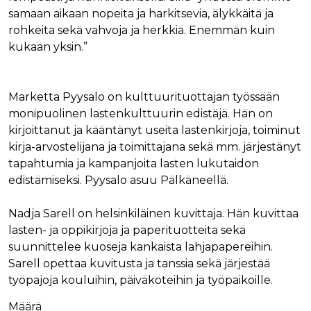
samaan aikaan nopeita ja harkitsevia, älykkäitä ja
rohkeita sekä vahvoja ja herkkiä. Enemmän kuin
kukaan yksin.”
Marketta Pyysalo on kulttuurituottajan työssään
monipuolinen lastenkulttuurin edistäjä. Hän on
kirjoittanut ja kääntänyt useita lastenkirjoja, toiminut
kirja-arvostelijana ja toimittajana sekä mm. järjestänyt
tapahtumia ja kampanjoita lasten lukutaidon
edistämiseksi. Pyysalo asuu Pälkäneellä.
Nadja Sarell on helsinkiläinen kuvittaja. Hän kuvittaa
lasten- ja oppikirjoja ja paperituotteita sekä
suunnittelee kuoseja kankaista lahjapapereihin.
Sarell opettaa kuvitusta ja tanssia sekä järjestää
työpajoja kouluihin, päiväkoteihin ja työpaikoille.
Määrä