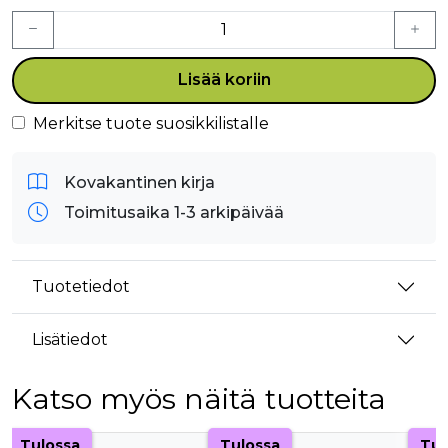
Lisää koriin
Merkitse tuote suosikkilistalle
Kovakantinen kirja
Toimitusaika 1-3 arkipäivää
Tuotetiedot
Lisätiedot
Katso myös näitä tuotteita
Tuoteluettelon alku
Tulossa
Tulossa
Tul