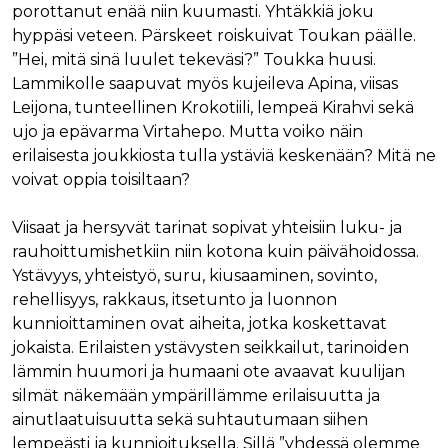
porottanut enää niin kuumasti. Yhtäkkiä joku
hyppäsi veteen. Pärskeet roiskuivat Toukan päälle.
”Hei, mitä sinä luulet tekeväsi?” Toukka huusi.
Lammikolle saapuvat myös kujeileva Apina, viisas
Leijona, tunteellinen Krokotiili, lempeä Kirahvi sekä
ujo ja epävarma Virtahepo. Mutta voiko näin
erilaisesta joukkiosta tulla ystäviä keskenään? Mitä ne
voivat oppia toisiltaan?
Viisaat ja hersyvät tarinat sopivat yhteisiin luku- ja
rauhoittumishetkiin niin kotona kuin päivähoidossa.
Ystävyys, yhteistyö, suru, kiusaaminen, sovinto,
rehellisyys, rakkaus, itsetunto ja luonnon
kunnioittaminen ovat aiheita, jotka koskettavat
jokaista. Erilaisten ystävysten seikkailut, tarinoiden
lämmin huumori ja humaani ote avaavat kuulijan
silmät näkemään ympärillämme erilaisuutta ja
ainutlaatuisuutta sekä suhtautumaan siihen
lempeästi ja kunnioituksella. Sillä ”yhdessä olemme