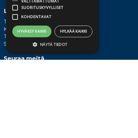
VÄLTTÄMÄTTÖMÄT
SUORITUSKYVYLLISET
Lisätietoa
KOHDENTAVAT
Toimitusehdot
Käyttöohjeet
HYVÄKSY KAIKKI
HYLKÄÄ KAIKKI
Tietosuojaseloste
Saavutettavuusseloste
NÄYTÄ TIEDOT
Seuraa meitä
Ehdottomasti välttämättömät
Suorituskyvylliset
Kohdentavat
Ehdottomasti välttämättömät evästeet
mahdollistavat verkkosivuston
perustoiminnot, kuten käyttäjän
kirjautumisen ja tilinhallinnan. Sivustoa ei
voida käyttää oikein ilman ehdottoman
välttämättömiä evästeitä.
Provider /
Nimi
Päättymisaika
Kuvaus
Verkkotunnus
KVSESSION
lkkp.kauppakv.fi
Istunto