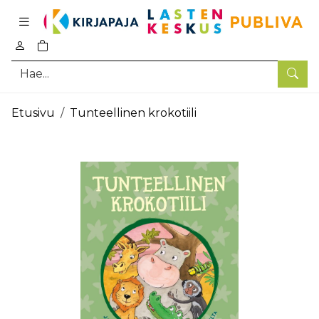
Pääsisältö
0
tuotetta ostoskorissa
Hae
Etusivu
Tunteellinen krokotiili