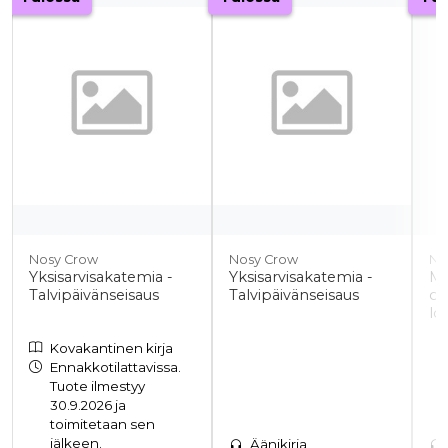
Nosy Crow
Nosy Crow
Ni
Yksisarvisakatemia -
Yksisarvisakatemia -
Mu
Talvipäivänseisaus
Talvipäivänseisaus
os
lo
Kovakantinen kirja
Ennakkotilattavissa.
Tuote ilmestyy
30.9.2026 ja
toimitetaan sen
jälkeen.
Äänikirja