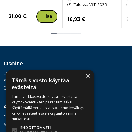
Tulossa 15.11.2026
Hinta nyt
21,00 €
Tilaa
Hinta nyt
Hi
16,93 €
22
Tuoteluettelon loppu
Osoite
Publiva Oy
×
Tämä sivusto käyttää
Sörnäistenkatu 1
evästeitä
00580 Helsinki
Tämä verkkosivusto käyttää evästeitä
käyttökokemuksen parantamiseksi.
Asiakaspalvelu
Käyttämällä verkkosivustoamme hyväksyt
kaikki evästeet evästekäytäntöjemme
Ota yhteyttä
mukaisesti.
Vaihde: 010 345100
EHDOTTOMASTI