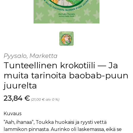
Pyysalo, Marketta
Tunteellinen krokotiili — Ja
muita tarinoita baobab-puun
juurelta
Hinta nyt
23,84 €
(21,00 € alv 0 %)
Kuvaus
”Aah, ihanaa”, Toukka huokaisi ja ryysti vettä
lammikon pinnasta. Aurinko oli laskemassa, eikä se