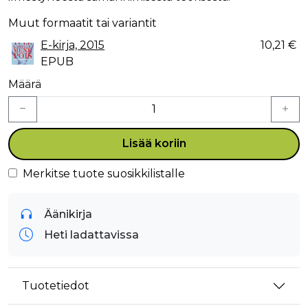
Muut formaatit tai variantit
E-kirja, 2015
10,21 €
EPUB
Määrä
Lisää koriin
Merkitse tuote suosikkilistalle
Äänikirja
Heti ladattavissa
Tuotetiedot