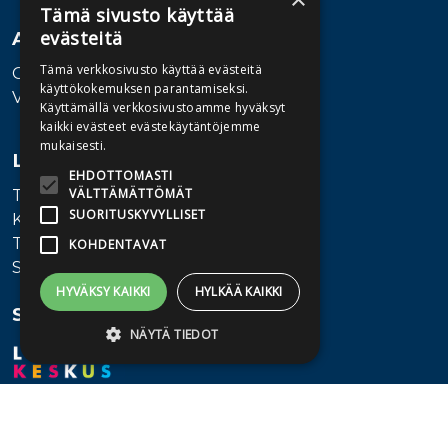
Tämä sivusto käyttää
evästeitä
Asiakaspalvelu
Tämä verkkosivusto käyttää evästeitä
Ota yhteyttä
käyttökokemuksen parantamiseksi.
Vaihde: 010 345100
Käyttämällä verkkosivustoamme hyväksyt
kaikki evästeet evästekäytäntöjemme
mukaisesti.
Lisätietoa
EHDOTTOMASTI
VÄLTTÄMÄTTÖMÄT
Toimitusehdot
SUORITUSKYVYLLISET
Käyttöohjeet
Tietosuojaseloste
KOHDENTAVAT
Saavutettavuusseloste
HYVÄKSY KAIKKI
HYLKÄÄ KAIKKI
Seuraa meitä
NÄYTÄ TIEDOT
Ehdottomasti välttämättömät
Suorituskyvylliset
Kohdentavat