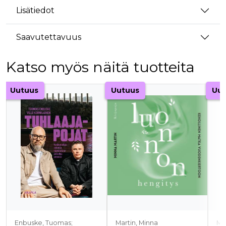
Lisätiedot
Saavutettavuus
Katso myös näitä tuotteita
Tuoteluettelon alku
Uutuus
Uutuus
Uut
Enbuske, Tuomas;
Martin, Minna
Ma