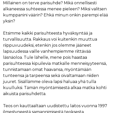
Millainen on terve parisuhde? Mikä onnellisesti
alkaneessa suhteessa menee pieleen? Miksi valitsen
kumppanini väärin? Ehkä minun onkin parempi elää
yksin?
Etsimme kaikki parisuhteesta hyväksyntää ja
turvallisuutta. Rakkaus voi kuitenkin muuttua
riippuvuudeksi, etenkin jos olemme jääneet
lapsuudessa vaille vanhempiemme riittävää
läsnäoloa. Tule lähelle, mene pois haastaa
parisuhteessa kipuilevia matkalle menneisyyteensä,
tunnistamaan omat haavansa, myöntämään
tunteensa ja tarpeensa sekä oivaltamaan niiden
juuret. Sisällämme oleva lapsi haluaa yhä tulla
kuulluksi. Tämän myöntämisestä alkaa matka kohti
aikuista parisuhdetta.
Teos on kauttaaltaan uudistettu laitos vuonna 1997
ilmestyneestä samannimisestä teoksesta.