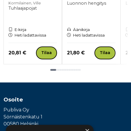
Luonnon hengitys
Lu
Kormilainen, Ville
Tuhlaajapojat
E-kirja
Äänikirja
Heti ladattavissa
Heti ladattavissa
Hinta nyt
Hinta nyt
Hi
20,81 €
21,80 €
20
Tilaa
Tilaa
Tuoteluettelon loppu
Osoite
Publiva Oy
Sörnäistenkatu 1
00580 Helsinki
×