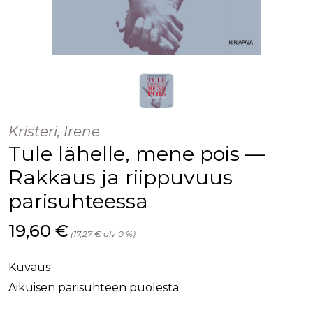
Kristeri, Irene
Tule lähelle, mene pois —
Rakkaus ja riippuvuus
parisuhteessa
Hinta nyt
19,60 €
(17,27 € alv 0 %)
Kuvaus
Aikuisen parisuhteen puolesta