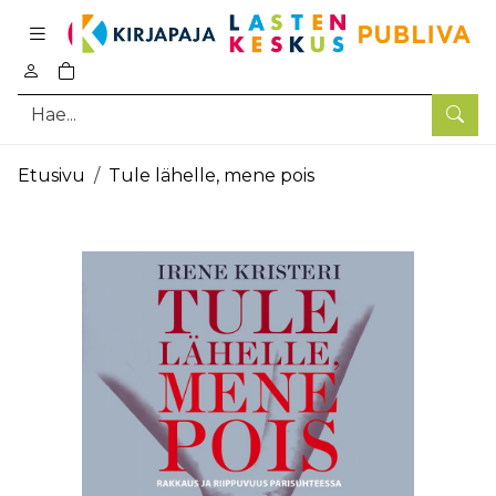
Pääsisältö
0
tuotetta ostoskorissa
Hae
Etusivu
Tule lähelle, mene pois