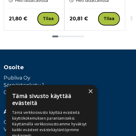
Heti ladattavissa
Heti ladattavissa
Hinta nyt
Hinta nyt
Hi
21,80 €
20,81 €
30
Tilaa
Tilaa
Tuoteluettelon loppu
Osoite
Publiva Oy
Sörnäistenkatu 1
×
00580 Helsinki
Tämä sivusto käyttää
evästeitä
Asiakaspalvelu
Tämä verkkosivusto käyttää evästeitä
käyttökokemuksen parantamiseksi.
Ota yhteyttä
Käyttämällä verkkosivustoamme hyväksyt
Vaihde: 010 345100
kaikki evästeet evästekäytäntöjemme
mukaisesti.