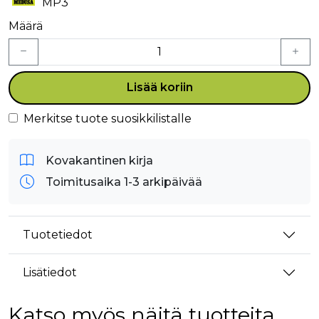
MP3
Määrä
Lisää koriin
Merkitse tuote suosikkilistalle
Kovakantinen kirja
Toimitusaika 1-3 arkipäivää
Tuotetiedot
Lisätiedot
Katso myös näitä tuotteita