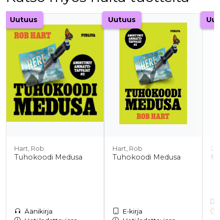
Tuoteluettelon alku
Uutuus
Uutuus
Uut
Hart, Rob
Hart, Rob
Do
Tuhokoodi Medusa
Tuhokoodi Medusa
Mu
Äänikirja
E-kirja