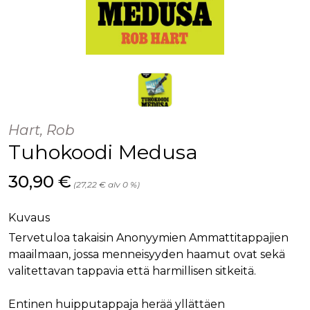
Hart, Rob
Tuhokoodi Medusa
Hinta nyt
30,90 €
(27,22 € alv 0 %)
Kuvaus
Tervetuloa takaisin Anonyymien Ammattitappajien
maailmaan, jossa menneisyyden haamut ovat sekä
valitettavan tappavia että harmillisen sitkeitä.
Entinen huipputappaja herää yllättäen