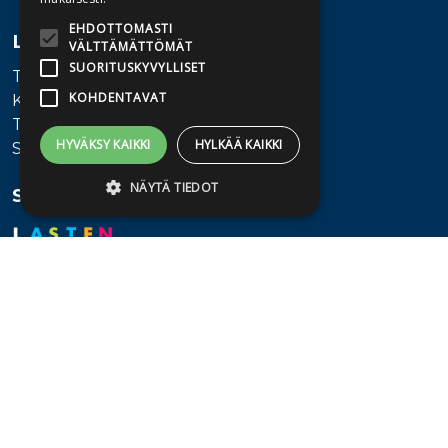
EHDOTTOMASTI
Lisätietoa
VÄLTTÄMÄTTÖMÄT
SUORITUSKYVYLLISET
Toimitusehdot
KOHDENTAVAT
Käyttöohjeet
Tietosuojaseloste
HYVÄKSY KAIKKI
HYLKÄÄ KAIKKI
Saavutettavuusseloste
NÄYTÄ TIEDOT
Seuraa meitä
Ehdottomasti välttämättömät
Suorituskyvylliset
Kohdentavat
Ehdottomasti välttämättömät evästeet
mahdollistavat verkkosivuston
perustoiminnot, kuten käyttäjän
kirjautumisen ja tilinhallinnan. Sivustoa ei
voida käyttää oikein ilman ehdottoman
välttämättömiä evästeitä.
Provider /
Nimi
Päättymisaika
Kuvaus