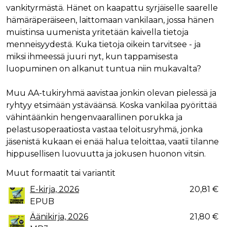
vankityrmästä. Hänet on kaapattu syrjäiselle saarelle
hämäräperäiseen, laittomaan vankilaan, jossa hänen
muistinsa uumenista yritetään kaivella tietoja
menneisyydestä. Kuka tietoja oikein tarvitsee - ja
miksi ihmeessä juuri nyt, kun tappamisesta
luopuminen on alkanut tuntua niin mukavalta?
Muu AA-tukiryhmä aavistaa jonkin olevan pielessä ja
ryhtyy etsimään ystäväänsä. Koska vankilaa pyörittää
vähintäänkin hengenvaarallinen porukka ja
pelastusoperaatiosta vastaa teloitusryhmä, jonka
jäsenistä kukaan ei enää halua teloittaa, vaatii tilanne
hippusellisen luovuutta ja jokusen huonon vitsin.
Muut formaatit tai variantit
E-kirja, 2026
20,81 €
EPUB
Äänikirja, 2026
21,80 €