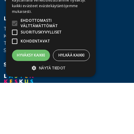
Käyttämällä verkkosivustoamme hyväksyt
kaikki evästeet evästekäytäntöjemme
mukaisesti.
Lisätietoa
EHDOTTOMASTI
VÄLTTÄMÄTTÖMÄT
Toimitusehdot
SUORITUSKYVYLLISET
Käyttöohjeet
KOHDENTAVAT
Tietosuojaseloste
Saavutettavuusseloste
HYVÄKSY KAIKKI
HYLKÄÄ KAIKKI
Seuraa meitä
NÄYTÄ TIEDOT
Ehdottomasti välttämättömät
Suorituskyvylliset
Kohdentavat
Ehdottomasti välttämättömät evästeet
mahdollistavat verkkosivuston
perustoiminnot, kuten käyttäjän
kirjautumisen ja tilinhallinnan. Sivustoa ei
voida käyttää oikein ilman ehdottoman
välttämättömiä evästeitä.