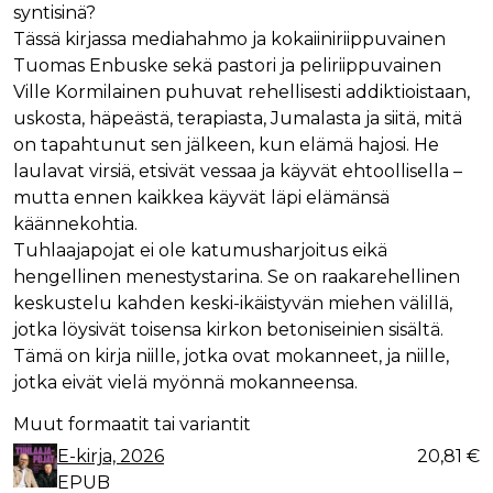
syntisinä?
Tässä kirjassa mediahahmo ja kokaiiniriippuvainen
Tuomas Enbuske sekä pastori ja peliriippuvainen
Ville Kormilainen puhuvat rehellisesti addiktioistaan,
uskosta, häpeästä, terapiasta, Jumalasta ja siitä, mitä
on tapahtunut sen jälkeen, kun elämä hajosi. He
laulavat virsiä, etsivät vessaa ja käyvät ehtoollisella –
mutta ennen kaikkea käyvät läpi elämänsä
käännekohtia.
Tuhlaajapojat ei ole katumusharjoitus eikä
hengellinen menestystarina. Se on raakarehellinen
keskustelu kahden keski-ikäistyvän miehen välillä,
jotka löysivät toisensa kirkon betoniseinien sisältä.
Tämä on kirja niille, jotka ovat mokanneet, ja niille,
jotka eivät vielä myönnä mokanneensa.
Muut formaatit tai variantit
E-kirja, 2026
20,81 €
EPUB