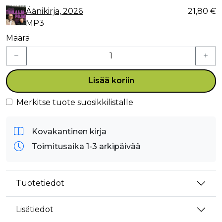
Äänikirja, 2026
21,80 €
MP3
Määrä
Lisää koriin
Merkitse tuote suosikkilistalle
Kovakantinen kirja
Toimitusaika 1-3 arkipäivää
Tuotetiedot
Lisätiedot