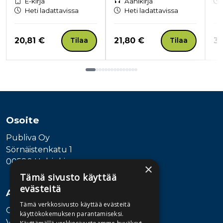
E-kirja
Äänikirja
Heti ladattavissa
Heti ladattavissa
Hinta nyt
Hinta nyt
Hi
20,81 €
21,80 €
33
Tilaa
Tilaa
Tuoteluettelon loppu
Osoite
Publiva Oy
Sörnäistenkatu 1
00580 Helsinki
×
Tämä sivusto käyttää
evästeitä
Asiakaspalvelu
Tämä verkkosivusto käyttää evästeitä
Ota yhteyttä
käyttökokemuksen parantamiseksi.
Vaihde: 010 345100