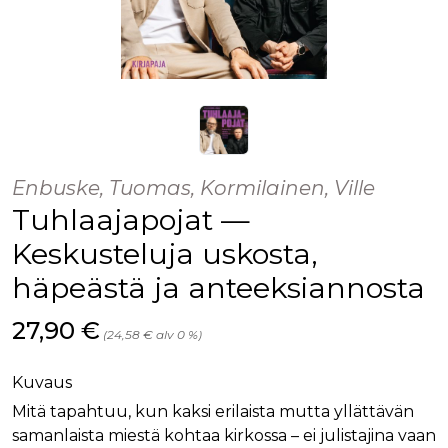
Enbuske, Tuomas, Kormilainen, Ville
Tuhlaajapojat —
Keskusteluja uskosta,
häpeästä ja anteeksiannosta
Hinta nyt
27,90 €
(24,58 € alv 0 %)
Kuvaus
Mitä tapahtuu, kun kaksi erilaista mutta yllättävän
samanlaista miestä kohtaa kirkossa – ei julistajina vaan