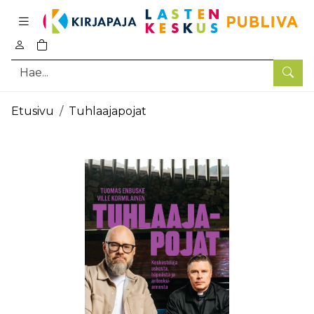
Pääsisältö
0
tuotetta ostoskorissa
Hae
Etusivu
Tuhlaajapojat