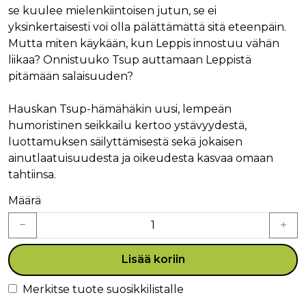
se kuulee mielenkiintoisen jutun, se ei
yksinkertaisesti voi olla pälättämättä sitä eteenpäin.
Mutta miten käykään, kun Leppis innostuu vähän
liikaa? Onnistuuko Tsup auttamaan Leppistä
pitämään salaisuuden?
Hauskan Tsup-hämähäkin uusi, lempeän
humoristinen seikkailu kertoo ystävyydestä,
luottamuksen säilyttämisestä sekä jokaisen
ainutlaatuisuudesta ja oikeudesta kasvaa omaan
tahtiinsa.
Määrä
Lisää koriin
Merkitse tuote suosikkilistalle