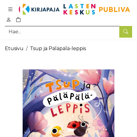
Pääsisältö
0
tuotetta ostoskorissa
Hae
Etusivu
Tsup ja Päläpälä-leppis