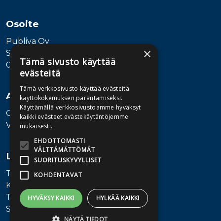
Osoite
Publiva Oy
×
Sörnäistenkatu 1
Tämä sivusto käyttää
00580 Helsinki
evästeitä
Tämä verkkosivusto käyttää evästeitä
Asiakaspalvelu
käyttökokemuksen parantamiseksi.
Käyttämällä verkkosivustoamme hyväksyt
Ota yhteyttä
kaikki evästeet evästekäytäntöjemme
Vaihde: 010 345100
mukaisesti.
EHDOTTOMASTI
VÄLTTÄMÄTTÖMÄT
Lisätietoa
SUORITUSKYVYLLISET
Toimitusehdot
KOHDENTAVAT
Käyttöohjeet
Tietosuojaseloste
HYVÄKSY KAIKKI
HYLKÄÄ KAIKKI
Saavutettavuusseloste
NÄYTÄ TIEDOT