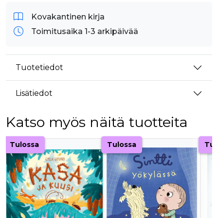
Kovakantinen kirja
Toimitusaika 1-3 arkipäivää
Tuotetiedot
Lisätiedot
Katso myös näitä tuotteita
Tuoteluettelon alku
Tulossa
Tulossa
Tul