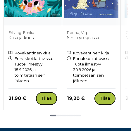
Erfving, Emilia
Penna, Virpi
Cu
Kasa ja kuusi
Sintti yökylässä
Ma
Kovakantinen kirja
Kovakantinen kirja
Ennakkotilattavissa.
Ennakkotilattavissa.
Tuote ilmestyy
Tuote ilmestyy
15.9.2026 ja
30.9.2026 ja
toimitetaan sen
toimitetaan sen
jälkeen.
jälkeen.
Hinta nyt
Hinta nyt
Hi
21,90 €
19,20 €
23
Tilaa
Tilaa
Tuoteluettelon loppu