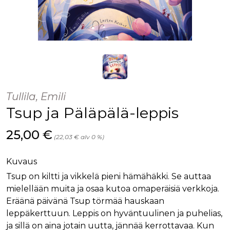
Tullila, Emili
Tsup ja Päläpälä-leppis
Hinta nyt
25,00 €
(22,03 € alv 0 %)
Kuvaus
Tsup on kiltti ja vikkelä pieni hämähäkki. Se auttaa
mielellään muita ja osaa kutoa omaperäisiä verkkoja.
Eräänä päivänä Tsup törmää hauskaan
leppäkerttuun. Leppis on hyväntuulinen ja puhelias,
ja sillä on aina jotain uutta, jännää kerrottavaa. Kun