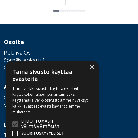
Tuoteluettelon loppu
Osoite
Publiva Oy
Sörnäistenkatu 1
×
00580 Helsinki
Tämä sivusto käyttää
evästeitä
Asiakaspalvelu
Tämä verkkosivusto käyttää evästeitä
käyttökokemuksen parantamiseksi.
Ota yhteyttä
Käyttämällä verkkosivustoamme hyväksyt
Vaihde: 010 345100
kaikki evästeet evästekäytäntöjemme
mukaisesti.
EHDOTTOMASTI
Lisätietoa
VÄLTTÄMÄTTÖMÄT
SUORITUSKYVYLLISET
Toimitusehdot