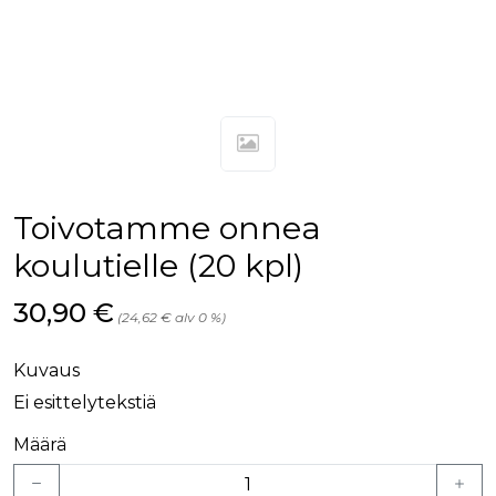
Toivotamme onnea
koulutielle (20 kpl)
Hinta nyt
30,90 €
(24,62 € alv 0 %)
Kuvaus
Ei esittelytekstiä
Määrä