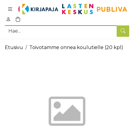
Pääsisältö
0
tuotetta ostoskorissa
Hae
Etusivu
Toivotamme onnea koulutielle (20 kpl)