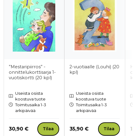
”Mestaripiirros” -
2-vuotiaalle (Louhi) (20
Hy
onnittelukorttisarja 1-
kpl)
os
vuotiskortti (20 kpl)
kp
Useista osista
Useista osista
koostuva tuote
koostuva tuote
Toimitusaika 1-3
Toimitusaika 1-3
arkipäivää
arkipäivää
Hinta nyt
Hinta nyt
Hi
30,90 €
35,90 €
18
Tilaa
Tilaa