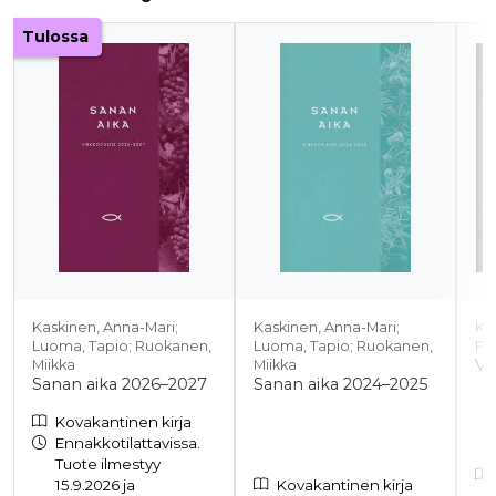
Tuoteluettelon alku
Tulossa
Kaskinen, Anna-Mari;
Kaskinen, Anna-Mari;
Kan
Luoma, Tapio; Ruokanen,
Luoma, Tapio; Ruokanen,
Pi
Vi
Miikka
Miikka
Sanan aika 2026–2027
Sanan aika 2024–2025
Kovakantinen kirja
Ennakkotilattavissa.
Tuote ilmestyy
15.9.2026 ja
Kovakantinen kirja