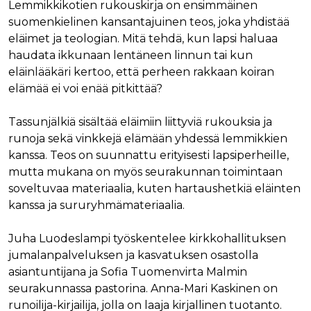
Lemmikkikotien rukouskirja on ensimmäinen
suomenkielinen kansantajuinen teos, joka yhdistää
eläimet ja teologian. Mitä tehdä, kun lapsi haluaa
haudata ikkunaan lentäneen linnun tai kun
eläinlääkäri kertoo, että perheen rakkaan koiran
elämää ei voi enää pitkittää?
Tassunjälkiä sisältää eläimiin liittyviä rukouksia ja
runoja sekä vinkkejä elämään yhdessä lemmikkien
kanssa. Teos on suunnattu erityisesti lapsiperheille,
mutta mukana on myös seurakunnan toimintaan
soveltuvaa materiaalia, kuten hartaushetkiä eläinten
kanssa ja sururyhmämateriaalia.
Juha Luodeslampi työskentelee kirkkohallituksen
jumalanpalveluksen ja kasvatuksen osastolla
asiantuntijana ja Sofia Tuomenvirta Malmin
seurakunnassa pastorina. Anna-Mari Kaskinen on
runoilija-kirjailija, jolla on laaja kirjallinen tuotanto.