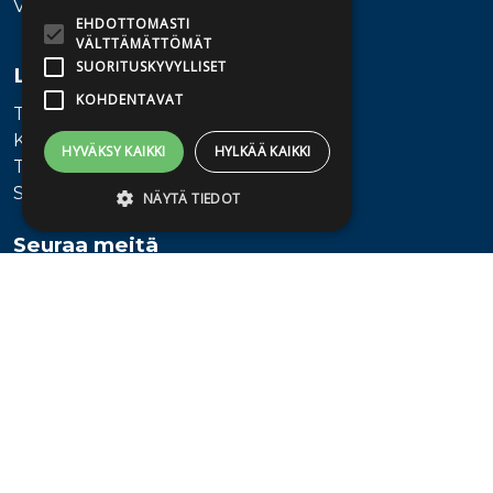
Vaihde: 010 345100
EHDOTTOMASTI
VÄLTTÄMÄTTÖMÄT
SUORITUSKYVYLLISET
Lisätietoa
KOHDENTAVAT
Toimitusehdot
Käyttöohjeet
HYVÄKSY KAIKKI
HYLKÄÄ KAIKKI
Tietosuojaseloste
Saavutettavuusseloste
NÄYTÄ TIEDOT
Seuraa meitä
Ehdottomasti välttämättömät
Suorituskyvylliset
Kohdentavat
Ehdottomasti välttämättömät evästeet
mahdollistavat verkkosivuston
perustoiminnot, kuten käyttäjän
kirjautumisen ja tilinhallinnan. Sivustoa ei
voida käyttää oikein ilman ehdottoman
välttämättömiä evästeitä.
Provider /
Nimi
Päättymisaika
Kuvaus
Verkkotunnus