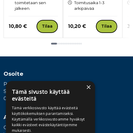
toimitetaan sen
Toimitusaika 1-3
jälkeen.
arkipäivää
Hinta nyt
Hinta nyt
Hi
10,80 €
10,20 €
34
Tilaa
Tilaa
Tuoteluettelon loppu
Osoite
Publiva Oy
×
Tämä sivusto käyttää
Sörnäistenkatu 1
evästeitä
00580 Helsinki
Tämä verkkosivusto käyttää evästeitä
käyttökokemuksen parantamiseksi.
Asiakaspalvelu
Käyttämällä verkkosivustoamme hyväksyt
kaikki evästeet evästekäytäntöjemme
Ota yhteyttä
mukaisesti.