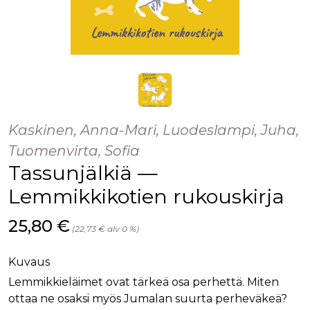
Kaskinen, Anna-Mari, Luodeslampi, Juha,
Tuomenvirta, Sofia
Tassunjälkiä —
Lemmikkikotien rukouskirja
Hinta nyt
25,80 €
(22,73 € alv 0 %)
Kuvaus
Lemmikkieläimet ovat tärkeä osa perhettä. Miten
ottaa ne osaksi myös Jumalan suurta perheväkeä?