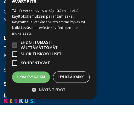
evästeitä
Asiakaspalvelu
Tämä verkkosivusto käyttää evästeitä
Ota yhteyttä
käyttökokemuksen parantamiseksi.
Vaihde: 010 345100
Käyttämällä verkkosivustoamme hyväksyt
kaikki evästeet evästekäytäntöjemme
mukaisesti.
Lisätietoa
EHDOTTOMASTI
VÄLTTÄMÄTTÖMÄT
Toimitusehdot
SUORITUSKYVYLLISET
Käyttöohjeet
Tietosuojaseloste
KOHDENTAVAT
Saavutettavuusseloste
HYVÄKSY KAIKKI
HYLKÄÄ KAIKKI
Seuraa meitä
NÄYTÄ TIEDOT
Ehdottomasti välttämättömät
Suorituskyvylliset
Kohdentavat
Ehdottomasti välttämättömät evästeet