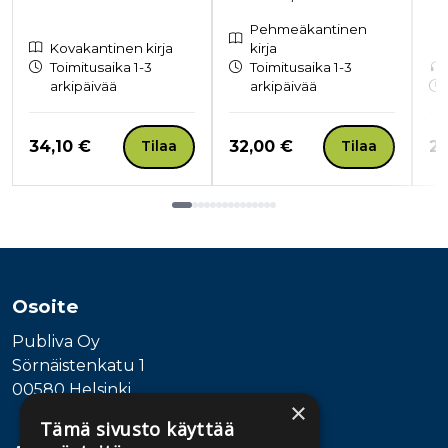
Pehmeäkantinen
Kovakantinen kirja
kirja
Toimitusaika 1-3
Toimitusaika 1-3
arkipäivää
arkipäivää
Hinta nyt
Hinta nyt
Hi
34,10 €
32,00 €
21
Tilaa
Tilaa
Tuoteluettelon loppu
Osoite
Publiva Oy
Sörnäistenkatu 1
00580 Helsinki
×
Tämä sivusto käyttää