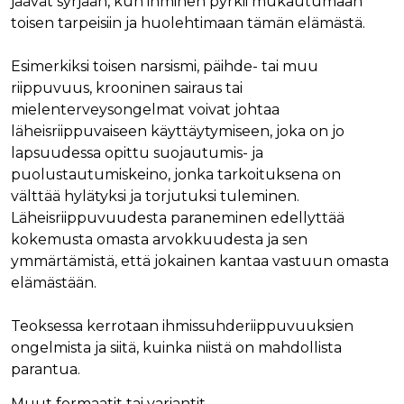
jäävät syrjään, kun ihminen pyrkii mukautumaan
toisen tarpeisiin ja huolehtimaan tämän elämästä.
Esimerkiksi toisen narsismi, päihde- tai muu
riippuvuus, krooninen sairaus tai
mielenterveysongelmat voivat johtaa
läheisriippuvaiseen käyttäytymiseen, joka on jo
lapsuudessa opittu suojautumis- ja
puolustautumiskeino, jonka tarkoituksena on
välttää hylätyksi ja torjutuksi tuleminen.
Läheisriippuvuudesta paraneminen edellyttää
kokemusta omasta arvokkuudesta ja sen
ymmärtämistä, että jokainen kantaa vastuun omasta
elämästään.
Teoksessa kerrotaan ihmissuhderiippuvuuksien
ongelmista ja siitä, kuinka niistä on mahdollista
parantua.
Muut formaatit tai variantit