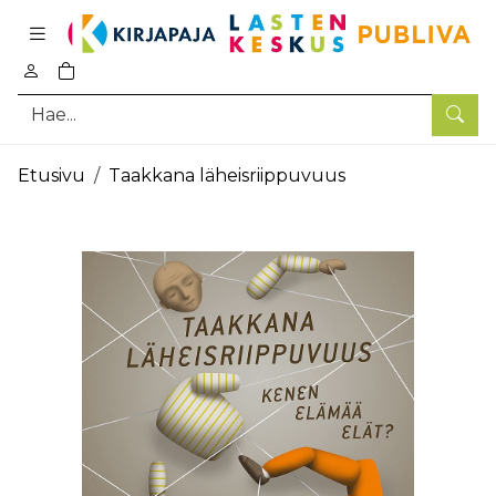
Pääsisältö
0
tuotetta ostoskorissa
Hae
Etusivu
Taakkana läheisriippuvuus