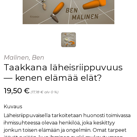
Malinen, Ben
Taakkana läheisriippuvuus
— kenen elämää elät?
Hinta nyt
19,50 €
(17,18 € alv 0 %)
Kuvaus
Läheisriippuvaisella tarkoitetaan huonosti toimivassa
ihmissuhteessa olevaa henkilöä, joka keskittyy
jonkun toisen elämään ja ongelmiin. Omat tarpeet